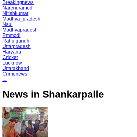
Breakingnews
Narendramodi
Nitishkumar
Madhya_pradesh
Nsui
Madhyapradesh
Pmmodi
Rahulgandhi
Uttarpradesh
Haryana
Cricket
Lucknow
Uttarakhand
Crimenews
←
News in Shankarpalle