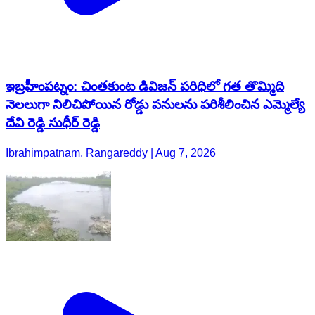
ఇబ్రహీంపట్నం: చింతకుంట డివిజన్ పరిధిలో గత తొమ్మిది
నెలలుగా నిలిచిపోయిన రోడ్డు పనులను పరిశీలించిన ఎమ్మెల్యే
దేవి రెడ్డి సుధీర్ రెడ్డి
Ibrahimpatnam, Rangareddy | Aug 7, 2026