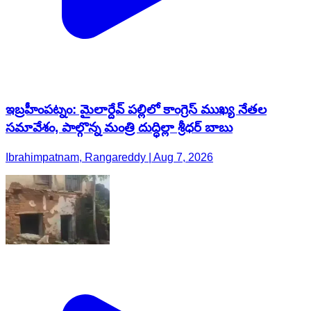
ఇబ్రహీంపట్నం: మైలార్దేవ్ పల్లిలో కాంగ్రెస్ ముఖ్య నేతల
సమావేశం, పాల్గొన్న మంత్రి దుద్ధిల్లా శ్రీధర్ బాబు
Ibrahimpatnam, Rangareddy | Aug 7, 2026