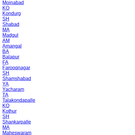
Moinabad
KO
Kondurg
SH
Shabad
MA
Madgul
AM
Amangal
BA
Balapur
FA
Farooqnagar
SH
Shamshabad
YA
Yacharam
TA
Talakondapalle
KO
Kothur
SH
Shankarpalle
MA
Maheswaram