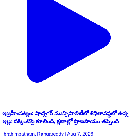
ఇబ్రహీంపట్నం: షాద్నగర్ మున్సిపాలిటీలో శిధిలావస్థలో ఉన్న
ఇల్లు పక్కింటిపై కూలింది, క్షణాల్లో ప్రాణపాయం తప్పింది
Ibrahimpatnam, Rangareddy | Aug 7, 2026