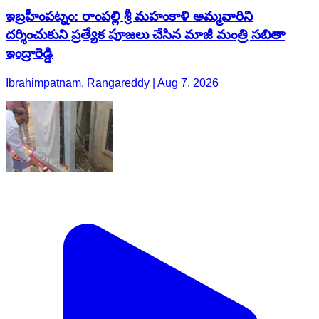
ఇబ్రహీంపట్నం: రాంపల్లి శ్రీ మహంకాళి అమ్మవారిని
దర్శించుకుని ప్రత్యేక పూజలు చేసిన మాజీ మంత్రి సబితా
ఇంద్రారెడ్డి
Ibrahimpatnam, Rangareddy | Aug 7, 2026