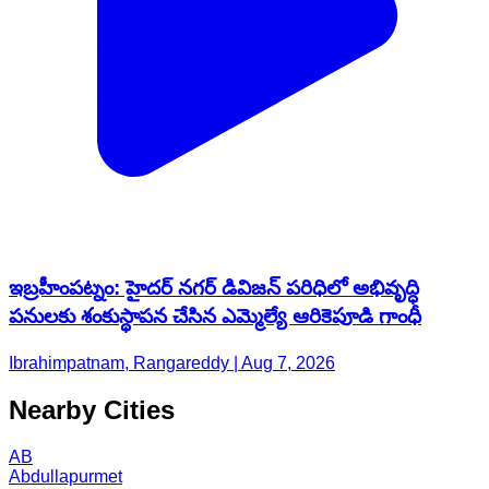
ఇబ్రహీంపట్నం: హైదర్ నగర్ డివిజన్ పరిధిలో అభివృద్ధి
పనులకు శంకుస్థాపన చేసిన ఎమ్మెల్యే ఆరికెపూడి గాంధీ
Ibrahimpatnam, Rangareddy | Aug 7, 2026
Nearby Cities
AB
Abdullapurmet