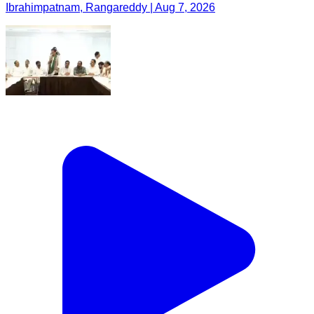
Ibrahimpatnam, Rangareddy | Aug 7, 2026