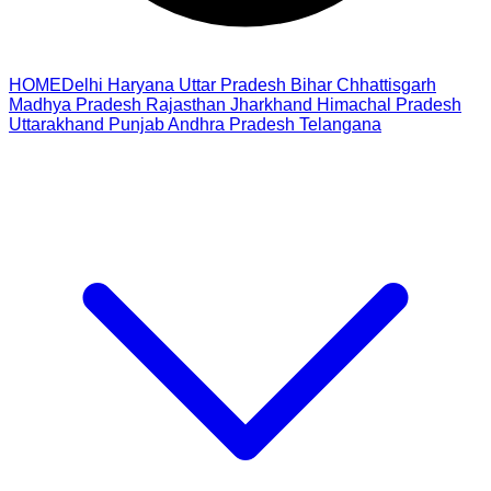
HOME
Delhi
Haryana
Uttar Pradesh
Bihar
Chhattisgarh
Madhya Pradesh
Rajasthan
Jharkhand
Himachal Pradesh
Uttarakhand
Punjab
Andhra Pradesh
Telangana