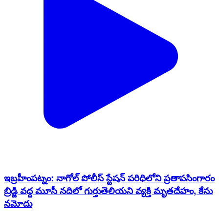
ఇబ్రహీంపట్నం: నాగోల్ పోలీస్ స్టేషన్ పరిధిలోని ప్రతాపసింగారం
బ్రిడ్జి వద్ద మూసీ నదిలో గుర్తుతెలియని వ్యక్తి మృతదేహం, కేసు
నమోదు