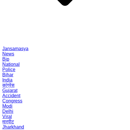
Jansamasya
News
Bjp
National
Police
Bihar
India
कांग्रेस
Gujarat
Accident
Congress
Modi
Delhi
Viral
मारपीट
Jharkhand