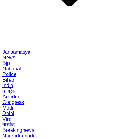
Jansamasya
News
Bjp
National
Police
Bihar
India
कांग्रेस
Accident
Congress
Modi
Delhi
Viral
मारपीट
Breakingnews
Narendramodi