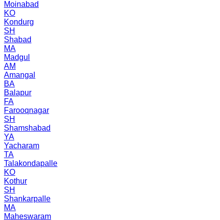
Moinabad
KO
Kondurg
SH
Shabad
MA
Madgul
AM
Amangal
BA
Balapur
FA
Farooqnagar
SH
Shamshabad
YA
Yacharam
TA
Talakondapalle
KO
Kothur
SH
Shankarpalle
MA
Maheswaram