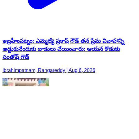
ఇబ్రహీంపట్నం: ఎమ్మెల్యే ప్రకాష్ గౌడ్ తన ప్రేమ వివాహాన్ని
అడ్డుకునేందుకు దాడులు చేయించారు: ఆయన కొడుకు
సంతోష్ గౌడ్
Ibrahimpatnam, Rangareddy | Aug 6, 2026