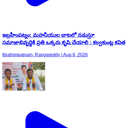
ఇబ్రహీంపట్నం: మహనీయుల బాటలో నడుస్తూ
సమాజాభివృద్ధికి ప్రతి ఒక్కరు కృషి చేయాలి : కల్వకుంట్ల కవిత
Ibrahimpatnam, Rangareddy | Aug 6, 2026