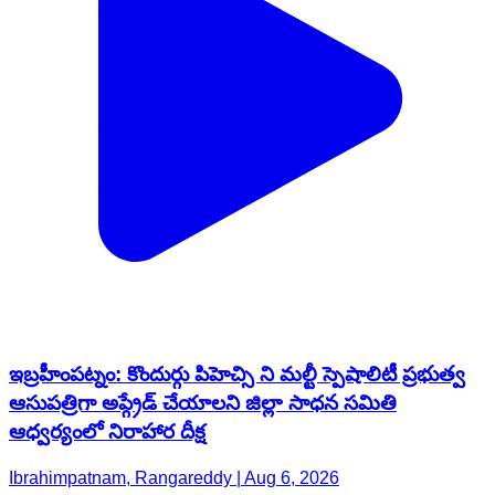
ఇబ్రహీంపట్నం: కొందుర్గు పిహెచ్సి ని మల్టీ స్పెషాలిటీ ప్రభుత్వ
ఆసుపత్రిగా అప్గ్రేడ్ చేయాలని జిల్లా సాధన సమితి
ఆధ్వర్యంలో నిరాహార దీక్ష
Ibrahimpatnam, Rangareddy | Aug 6, 2026