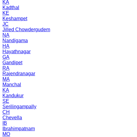
KA
Kadthal
KE
Keshampet
JC
Jilled Chowdergudem
NA
Nandigama
HA
Hayathnagar
GA
Gandipet
RA
Rajendranagar
MA
Manchal
KA
Kandukur
SE
Serilingampally
CH
Chevella
IB
Ibrahimpatnam
MO