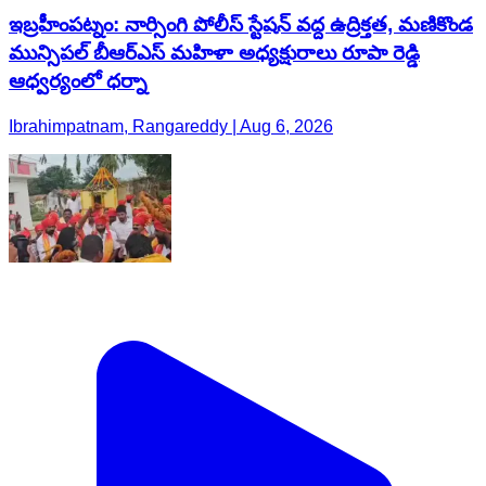
ఇబ్రహీంపట్నం: నార్సింగి పోలీస్ స్టేషన్ వద్ద ఉద్రిక్తత, మణికొండ
మున్సిపల్ బీఆర్ఎస్ మహిళా అధ్యక్షురాలు రూపా రెడ్డి
ఆధ్వర్యంలో ధర్నా
Ibrahimpatnam, Rangareddy | Aug 6, 2026