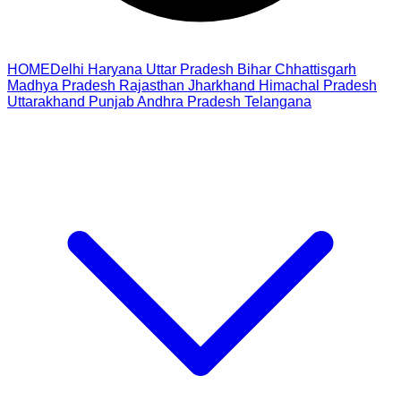
HOME
Delhi
Haryana
Uttar Pradesh
Bihar
Chhattisgarh
Madhya Pradesh
Rajasthan
Jharkhand
Himachal Pradesh
Uttarakhand
Punjab
Andhra Pradesh
Telangana