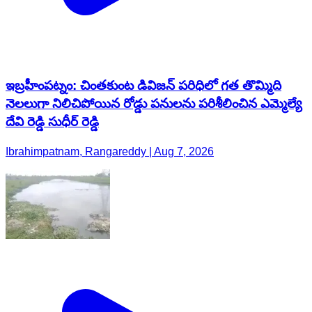
ఇబ్రహీంపట్నం: చింతకుంట డివిజన్ పరిధిలో గత తొమ్మిది
నెలలుగా నిలిచిపోయిన రోడ్డు పనులను పరిశీలించిన ఎమ్మెల్యే
దేవి రెడ్డి సుధీర్ రెడ్డి
Ibrahimpatnam, Rangareddy | Aug 7, 2026