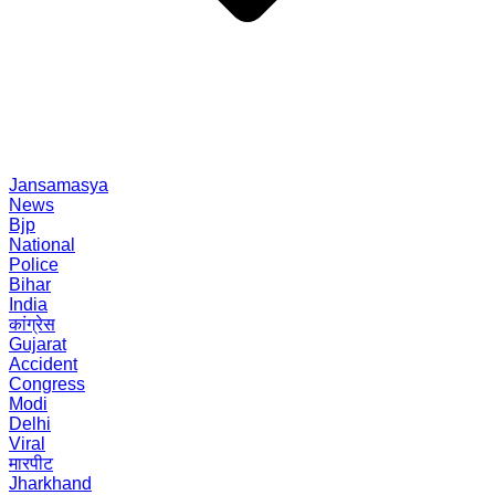
Jansamasya
News
Bjp
National
Police
Bihar
India
कांग्रेस
Gujarat
Accident
Congress
Modi
Delhi
Viral
मारपीट
Jharkhand