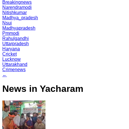
Breakingnews
Narendramodi
Nitishkumar
Madhya_pradesh
Nsui
Madhyapradesh
Pmmodi
Rahulgandhi
Uttarpradesh
Haryana
Cricket
Lucknow
Uttarakhand
Crimenews
←
News in Yacharam