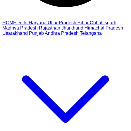
HOME
Delhi
Haryana
Uttar Pradesh
Bihar
Chhattisgarh
Madhya Pradesh
Rajasthan
Jharkhand
Himachal Pradesh
Uttarakhand
Punjab
Andhra Pradesh
Telangana