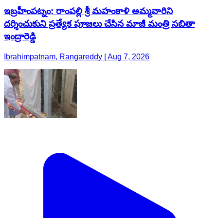
ఇబ్రహీంపట్నం: రాంపల్లి శ్రీ మహంకాళి అమ్మవారిని
దర్శించుకుని ప్రత్యేక పూజలు చేసిన మాజీ మంత్రి సబితా
ఇంద్రారెడ్డి
Ibrahimpatnam, Rangareddy | Aug 7, 2026