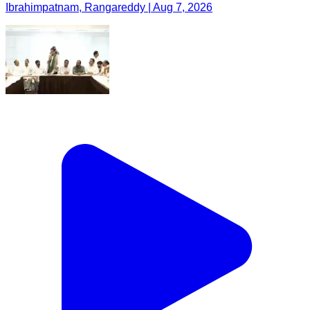
Ibrahimpatnam, Rangareddy | Aug 7, 2026