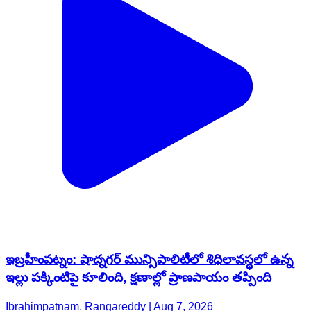
ఇబ్రహీంపట్నం: షాద్నగర్ మున్సిపాలిటీలో శిధిలావస్థలో ఉన్న
ఇల్లు పక్కింటిపై కూలింది, క్షణాల్లో ప్రాణపాయం తప్పింది
Ibrahimpatnam, Rangareddy | Aug 7, 2026