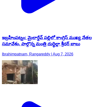
ఇబ్రహీంపట్నం: మైలార్దేవ్ పల్లిలో కాంగ్రెస్ ముఖ్య నేతల
సమావేశం, పాల్గొన్న మంత్రి దుద్ధిల్లా శ్రీధర్ బాబు
Ibrahimpatnam, Rangareddy | Aug 7, 2026