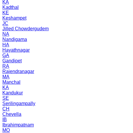
KA
Kadthal
KE
Keshampet
JC
Jilled Chowdergudem
NA
Nandigama
HA
Hayathnagar
GA
Gandipet
RA
Rajendranagar
MA
Manchal
KA
Kandukur
SE
Serilingampally
CH
Chevella
IB
Ibrahimpatnam
MO