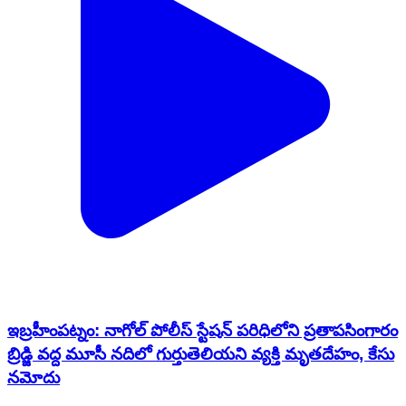
ఇబ్రహీంపట్నం: నాగోల్ పోలీస్ స్టేషన్ పరిధిలోని ప్రతాపసింగారం
బ్రిడ్జి వద్ద మూసీ నదిలో గుర్తుతెలియని వ్యక్తి మృతదేహం, కేసు
నమోదు