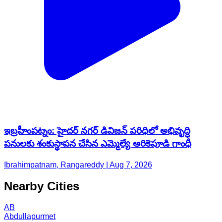
ఇబ్రహీంపట్నం: హైదర్ నగర్ డివిజన్ పరిధిలో అభివృద్ధి
పనులకు శంకుస్థాపన చేసిన ఎమ్మెల్యే ఆరికెపూడి గాంధీ
Ibrahimpatnam, Rangareddy | Aug 7, 2026
Nearby Cities
AB
Abdullapurmet