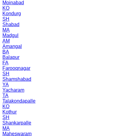
Moinabad
KO
Kondurg
SH
Shabad
MA
Madgul
AM
Amangal
BA
Balapur
FA
Farooqnagar
SH
Shamshabad
YA
Yacharam
TA
Talakondapalle
KO
Kothur
SH
Shankarpalle
MA
Maheswaram