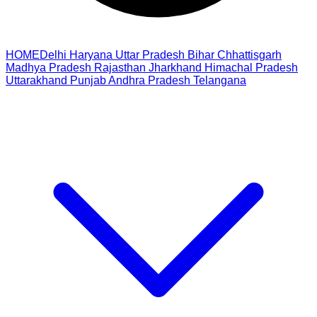
HOME
Delhi
Haryana
Uttar Pradesh
Bihar
Chhattisgarh
Madhya Pradesh
Rajasthan
Jharkhand
Himachal Pradesh
Uttarakhand
Punjab
Andhra Pradesh
Telangana