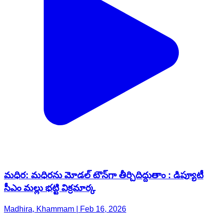
మధిర: మధిరను మోడల్ టౌన్‌గా తీర్చిదిద్దుతాం : డిప్యూటీ
సీఎం మల్లు భట్టి విక్రమార్క
Madhira, Khammam | Feb 16, 2026