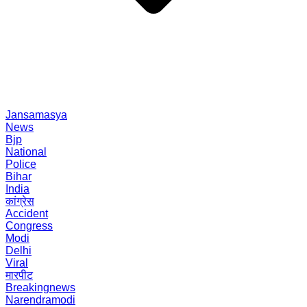
Jansamasya
News
Bjp
National
Police
Bihar
India
कांग्रेस
Accident
Congress
Modi
Delhi
Viral
मारपीट
Breakingnews
Narendramodi