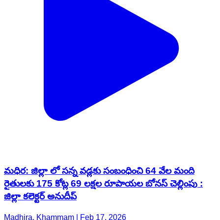
మధిర: జిల్లా లో సన్న వడ్లకు సంబంధించి 64 వేల మంది
రైతులకు 175 కోట్ల 69 లక్షల రూపాయల బోనస్ చెల్లింపు :
జిల్లా కలెక్టర్ అనుదీప్
Madhira, Khammam | Feb 17, 2026