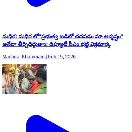
మధిర: మధిర లో"ప్రభుత్వ బడిలో చదవడం మా అదృష్టం"
అనేలా తీర్చిదిద్దుతాం: డిప్యూటీ సీఎం భట్టి విక్రమార్క
Madhira, Khammam | Feb 15, 2026