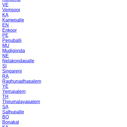
VE
Vemsoor
KA
Kamepalle
EN
Enkoor
PE
Penuballi
MU
Mudigonda
NE
Nelakondapalle
SI
Singareni
RA
Raghunadhapalem
YE
Yerrupalem
TH
Thirumalayapalem
SA
Sathupalle
BO
Bonakal