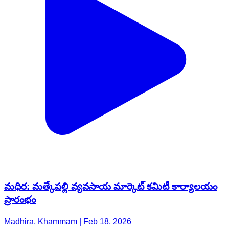
మధిర: మత్కేపల్లి వ్యవసాయ మార్కెట్ కమిటీ కార్యాలయం
ప్రారంభం
Madhira, Khammam | Feb 18, 2026