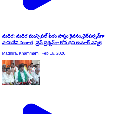
మధిర: మధిర మున్సిపల్ పీఠం హస్తం కైవసం,​చైర్‌పర్సన్‌గా
సామినేని సుజాత, వైస్ చైర్మన్‌గా కోన ధని కుమార్ ఎన్నిక
Madhira, Khammam | Feb 16, 2026