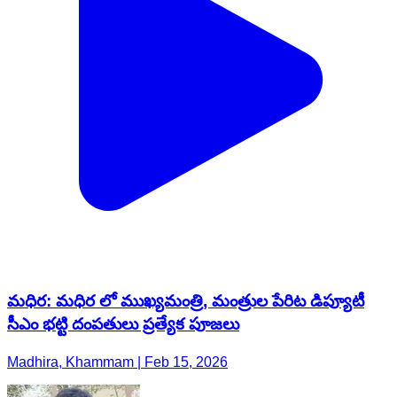
మధిర: మధిర లో ​ముఖ్యమంత్రి, మంత్రుల పేరిట డిప్యూటీ
సీఎం భట్టి దంపతులు ప్రత్యేక పూజలు
Madhira, Khammam | Feb 15, 2026