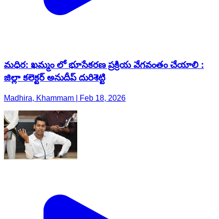
మధిర: ఖమ్మం లో భూసేకరణ ప్రక్రియ వేగవంతం చేయాలి :
జిల్లా కలెక్టర్ అనుదీప్ దురిశెట్టి
Madhira, Khammam | Feb 18, 2026