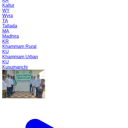
KA
Kallur
WY
Wyra
TA
Tallada
MA
Madhira
KR
Khammam Rural
KU
Khammam Urban
KU
Kusumanchi