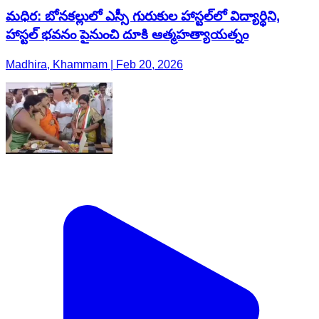
మధిర: బోనకల్లులో ఎస్సీ గురుకుల హాస్టల్‌లో విద్యార్థిని,
హాస్టల్ భవనం పైనుంచి దూకి ఆత్మహత్యాయత్నం
Madhira, Khammam | Feb 20, 2026