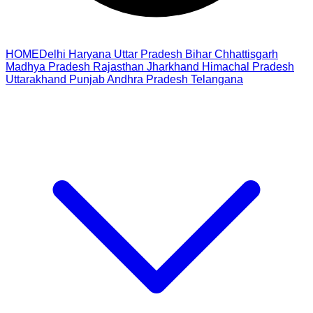
HOME
Delhi
Haryana
Uttar Pradesh
Bihar
Chhattisgarh
Madhya Pradesh
Rajasthan
Jharkhand
Himachal Pradesh
Uttarakhand
Punjab
Andhra Pradesh
Telangana