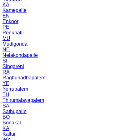
KA
Kamepalle
EN
Enkoor
PE
Penuballi
MU
Mudigonda
NE
Nelakondapalle
SI
Singareni
RA
Raghunadhapalem
YE
Yerrupalem
TH
Thirumalayapalem
SA
Sathupalle
BO
Bonakal
KA
Kallur
WY