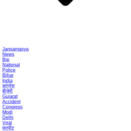
Jansamasya
News
Bjp
National
Police
Bihar
India
कांग्रेस
बीजेपी
Gujarat
Accident
Congress
Modi
Delhi
Viral
मारपीट