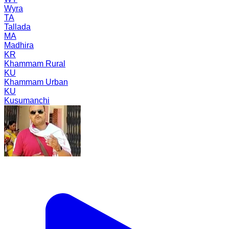
Wyra
TA
Tallada
MA
Madhira
KR
Khammam Rural
KU
Khammam Urban
KU
Kusumanchi