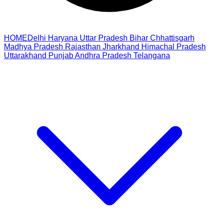
HOME
Delhi
Haryana
Uttar Pradesh
Bihar
Chhattisgarh
Madhya Pradesh
Rajasthan
Jharkhand
Himachal Pradesh
Uttarakhand
Punjab
Andhra Pradesh
Telangana