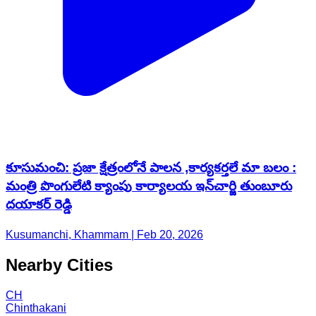
కూసుమంచి: ప్రజా క్షేత్రంలోనే పాలన ,కార్యకర్తలే మా బలం :
మంత్రి పొంగులేటి క్యాంపు కార్యాలయ ఇన్‌చార్జి తుంబూరు
దయాకర్ రెడ్డి
Kusumanchi, Khammam | Feb 20, 2026
Nearby Cities
CH
Chinthakani