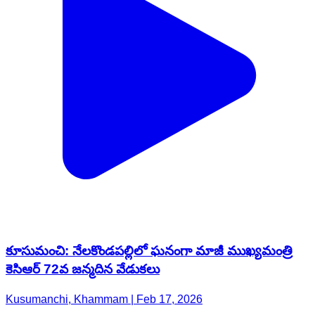
కూసుమంచి: నేలకొండపల్లిలో ఘనంగా మాజీ ముఖ్యమంత్రి
కెసిఆర్ 72వ జన్మదిన వేడుకలు
Kusumanchi, Khammam | Feb 17, 2026