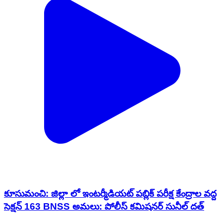
కూసుమంచి: జిల్లా లో ఇంటర్మీడియట్ పబ్లిక్ పరీక్ష కేంద్రాల వద్ద
సెక్షన్ 163 BNSS అమలు: పోలీస్ కమిషనర్ సునీల్ దత్