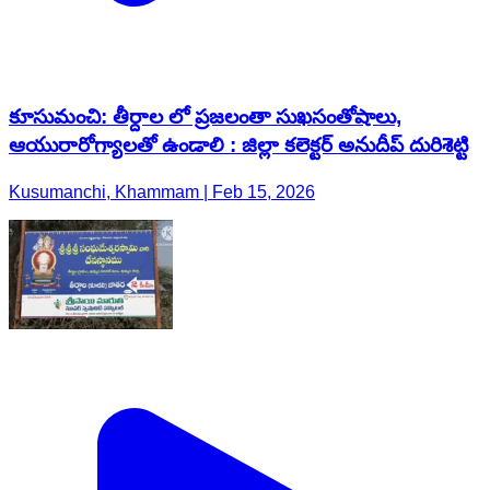
కూసుమంచి: తీర్దాల లో ప్రజలంతా సుఖసంతోషాలు,
ఆయురారోగ్యాలతో ఉండాలి : జిల్లా కలెక్టర్ అనుదీప్ దురిశెట్టి
Kusumanchi, Khammam | Feb 15, 2026