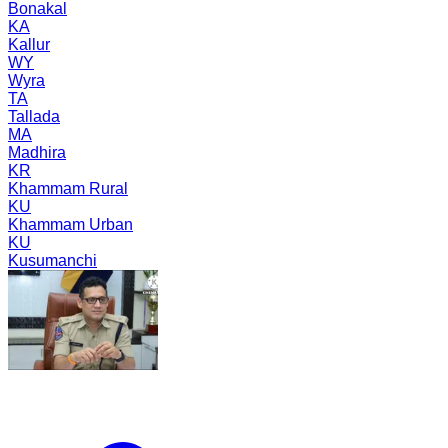
Bonakal
KA
Kallur
WY
Wyra
TA
Tallada
MA
Madhira
KR
Khammam Rural
KU
Khammam Urban
KU
Kusumanchi