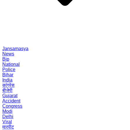
Jansamasya
News
Bjp
National
Police
Bihar
India
कांग्रेस
बीजेपी
Gujarat
Accident
Congress
Modi
Delhi
Viral
मारपीट