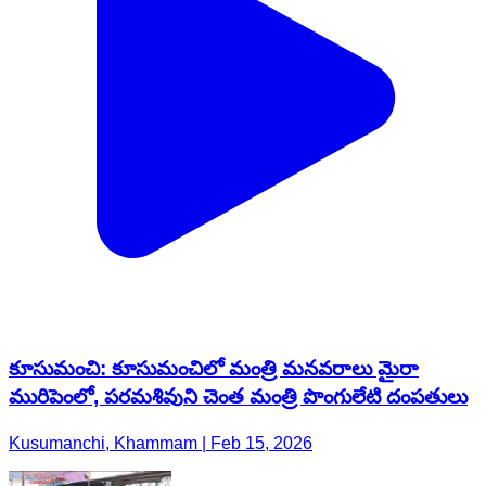
కూసుమంచి: కూసుమంచిలో మంత్రి మనవరాలు మైరా
మురిపెంలో, పరమశివుని చెంత మంత్రి పొంగులేటి దంపతులు
Kusumanchi, Khammam | Feb 15, 2026