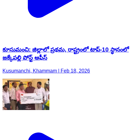
కూసుమంచి: జిల్లాలో ప్రథమ, రాష్ట్రంలో టాప్-10 స్థానంలో
జక్కేపల్లి పోస్ట్ ఆఫీస్
Kusumanchi, Khammam | Feb 18, 2026