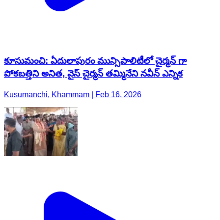
కూసుమంచి: ఏదులాపురం మున్సిపాలిటీలో చైర్మన్ గా
పోకబత్తిని అనిత, వైస్ చైర్మన్ తమ్మినేని నవీన్ ఎన్నిక
Kusumanchi, Khammam | Feb 16, 2026