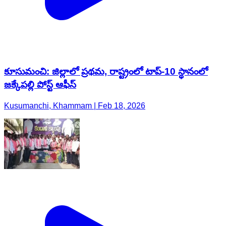
కూసుమంచి: జిల్లాలో ప్రథమ, రాష్ట్రంలో టాప్-10 స్థానంలో
జక్కేపల్లి పోస్ట్ ఆఫీస్
Kusumanchi, Khammam | Feb 18, 2026