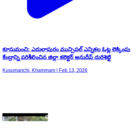
కూసుమంచి: ఎదులాపురం మున్సిపల్ ఎన్నికల ఓట్ల లెక్కింపు
కేంద్రాన్ని పరిశీలించిన జిల్లా కలెక్టర్ అనుదీప్ దురిశెట్టి
Kusumanchi, Khammam | Feb 13, 2026