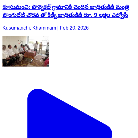
కూసుమంచి: పొన్నెకల్ గ్రామానికి చెందిన బాధితుడికి మంత్రి
పొంగులేటి చొరవ తో కిడ్నీ బాధితుడికి రూ. 9 లక్షల ఎల్వోసీ
Kusumanchi, Khammam | Feb 20, 2026