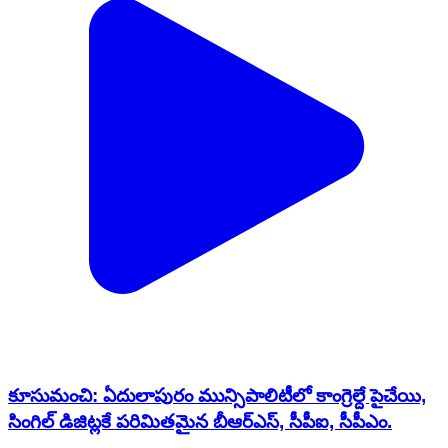
కూసుమంచి: ఏదులాపురం మున్సిపాలిటీలో కాంగ్రెల్దే పైచేయి,
సింగిల్ డిజిట్లకే పరిమితమైన బీఆర్ఎస్, సీపీఐ, సీపీఎం.
Kusumanchi, Khammam | Feb 13, 2026