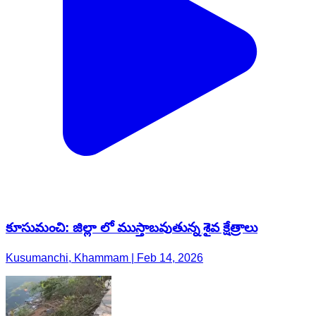
కూసుమంచి: జిల్లా లో ముస్తాబవుతున్న శైవ క్షేత్రాలు
Kusumanchi, Khammam | Feb 14, 2026