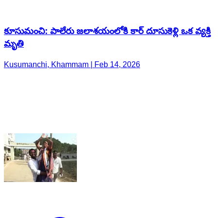
కూసుమంచి: పాలేరు జలాశయంలోకి కార్ దూసుకెళ్లి ఒక వ్యక్తి
మృతి
Kusumanchi, Khammam | Feb 14, 2026