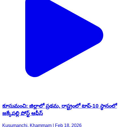
కూసుమంచి: జిల్లాలో ప్రథమ, రాష్ట్రంలో టాప్-10 స్థానంలో
జక్కేపల్లి పోస్ట్ ఆఫీస్
Kusumanchi, Khammam | Feb 18, 2026