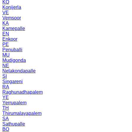
KO
Konijerla
VE
Vemsoor
KA
Kamepalle
EN
Enkoor
PE
Penuballi
MU
Mudigonda
NE
Nelakondapalle
SI
Singareni
RA
Raghunadhapalem
YE
Yerrupalem
TH
Thirumalayapalem
SA
Sathupalle
BO