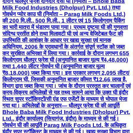
दौरान धौलपुर फ्रेश दानेदार देसी घी (निर्माता – Bhole Baba
Milk Food Industries (Dholpur) Pvt. Ltd.) तथा
गोवर्धन प्योर काउ घी (निर्माता – Parag Milk Foods Ltd.)
की 200 मि.ली., 500 मि.ली., 1 लीटर एवं 15 किलोग्राम पैकिंग
का भारी मात्रा में भंडारण पाया गया। प्रथम दृष्टया घी की गुणवत्ता
संदिग्ध प्रतीत होने तथा मिलावटी घी एवं अन्य वेजिटेबल फैट की
उपस्थिति की आशंका के आधार पर खाद्य सुरक्षा एवं मानक
अधिनियम, 2006 के प्रावधानों के अंतर्गत संपूर्ण स्टॉक को जब्त
कर सुरक्षित अभिरक्षा में लिया गया। कार्रवाई के दौरान लगभग 655
किलोग्राम धौलपुर फ्रेश घी (अनुमानित बाजार मूल्य ₹4,48,000)
तथा 1,440 लीटर गोवर्धन घी (अनुमानित बाजार मूल्य
₹8,18,000) जब्त किया गया। इस प्रकार लगभग 2,095 लीटर/
किलोग्राम घी, जिसकी अनुमानित बाजार कीमत ₹12.66 लाख है,
विभाग द्वारा जब्त किया गया। जांच के दौरान प्रस्तुत कर चालानों एवं
क्रय-विक्रय अभिलेखों से यह तथ्य सामने आया कि उक्त घी इंदौर
स्थित सुपर स्टॉकिस्टों/सी एंड एफ एजेंटों के माध्यम से भोपाल भेजा
गया था। अभिलेखों के अनुसार— धौलपुर फ्रेश घी की आपूर्ति
Bhole Baba Milk Food Industries (Dholpur) Pvt.
Ltd., इंदौर कार्यालय (सियागंज, इंदौर) के माध्यम से की गई।
गोवर्धन घी की आपूर्ति Parag Milk Foods Ltd. के अधिकृत
इंदौर सुपर स्टॉकिस्ट के माध्यम से की गई। खाद्य सुरक्षा विभाग द्वारा