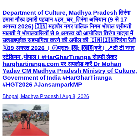
Department of Culture, Madhya Pradesh तिरंगा
हमारा गौरव हमारी पहचान #हर_घर_तिरंगा अभियान (9 से 17
अगस्त 2026) 🇮🇳 महापौर नगर पालिक निगम भोपाल श्रीमती
मालती ने भोपालवासियों से 9 अगस्त को आयोजित तिरंगा यात्रा में
उत्साहपूर्वक सहभागिता करने की अपील की 🇮🇳 🇮🇳तिरंगा रैली
🗓️09 अगस्त 2026 । 🕗प्रातः 8️⃣: 0️⃣0️⃣बजे। 📍टी टी नगर
स्टेडियम ,भोपाल। #HarGharTiranga सेल्फी लेकर
harghartiranga.com पर अपलोड करें Dr Mohan
Yadav CM Madhya Pradesh Ministry of Culture,
Government of India #HarGharTiranga
#HGT2026 #JansamparkMP
Bhopal, Madhya Pradesh | Aug 8, 2026