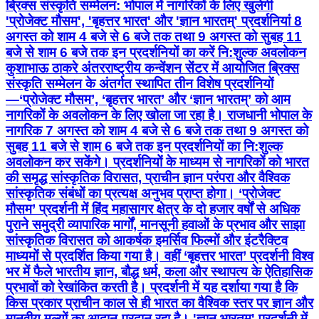
ब्रिक्स संस्कृति सम्मेलन: भोपाल में नागरिकों के लिए खुलेगी
'प्रोजेक्ट मौसम', 'बृहत्तर भारत' और 'ज्ञान भारतम्' प्रदर्शनियां 8
अगस्त को शाम 4 बजे से 6 बजे तक तथा 9 अगस्त को सुबह 11
बजे से शाम 6 बजे तक इन प्रदर्शनियों का करें नि:शुल्क अवलोकन
कुशाभाऊ ठाकरे अंतरराष्ट्रीय कन्वेंशन सेंटर में आयोजित ब्रिक्स
संस्कृति सम्मेलन के अंतर्गत स्थापित तीन विशेष प्रदर्शनियों
—‘प्रोजेक्ट मौसम’, ‘बृहत्तर भारत’ और ‘ज्ञान भारतम्’ को आम
नागरिकों के अवलोकन के लिए खोला जा रहा है। राजधानी भोपाल के
नागरिक 7 अगस्त को शाम 4 बजे से 6 बजे तक तथा 9 अगस्त को
सुबह 11 बजे से शाम 6 बजे तक इन प्रदर्शनियों का नि:शुल्क
अवलोकन कर सकेंगे। प्रदर्शनियों के माध्यम से नागरिकों को भारत
की समृद्ध सांस्कृतिक विरासत, प्राचीन ज्ञान परंपरा और वैश्विक
सांस्कृतिक संबंधों का प्रत्यक्ष अनुभव प्राप्त होगा। ‘प्रोजेक्ट
मौसम’ प्रदर्शनी में हिंद महासागर क्षेत्र के दो हजार वर्षों से अधिक
पुराने समुद्री व्यापारिक मार्गों, मानसूनी हवाओं के प्रभाव और साझा
सांस्कृतिक विरासत को आकर्षक इमर्सिव फिल्मों और इंटरैक्टिव
माध्यमों से प्रदर्शित किया गया है। वहीं ‘बृहत्तर भारत’ प्रदर्शनी विश्व
भर में फैले भारतीय ज्ञान, बौद्ध धर्म, कला और स्थापत्य के ऐतिहासिक
प्रभावों को रेखांकित करती है। प्रदर्शनी में यह दर्शाया गया है कि
किस प्रकार प्राचीन काल से ही भारत का वैश्विक स्तर पर ज्ञान और
मानवीय मूल्यों का आदान-प्रदान रहा है। 'ज्ञान भारतम्' प्रदर्शनी में