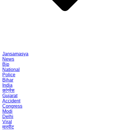
Jansamasya
News
Bjp
National
Police
Bihar
India
कांग्रेस
Gujarat
Accident
Congress
Modi
Delhi
Viral
मारपीट