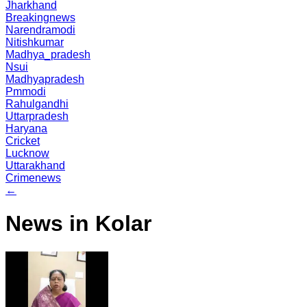
Jharkhand
Breakingnews
Narendramodi
Nitishkumar
Madhya_pradesh
Nsui
Madhyapradesh
Pmmodi
Rahulgandhi
Uttarpradesh
Haryana
Cricket
Lucknow
Uttarakhand
Crimenews
←
News in Kolar