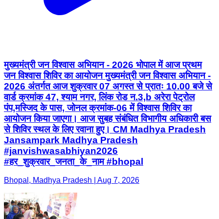
मुख्यमंत्री जन विश्वास अभियान - 2026 भोपाल में आज प्रथम
जन विश्वास शिविर का आयोजन मुख्यमंत्री जन विश्वास अभियान -
2026 अंतर्गत आज शुक्रवार 07 अगस्त से प्रातः 10.00 बजे से
वार्ड क्रमांक 47, श्याम नगर, लिंक रोड न.3,b अरेरा पेट्रोल
पंप,मस्जिद के पास, जोनल क्रमांक-06 में विश्वास शिविर का
आयोजन किया जाएगा। आज सुबह संबंधित विभागीय अधिकारी बस
से शिविर स्थल के लिए रवाना हुए। CM Madhya Pradesh
Jansampark Madhya Pradesh
#janvishwasabhiyan2026
#हर_शुक्रवार_जनता_के_नाम #bhopal
Bhopal, Madhya Pradesh | Aug 7, 2026