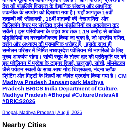
देश की पांडुलिपि विरासत के वैज्ञानिक संरक्षण और आधुनिक
तकनीक के उपयोग को दिखाया गया है। यहाँ आगंतुक 16वीं
शताब्दी की ‘लीलावती’, 18वीं शताब्दी की ‘रेखागणित’ और
सिलिकॉन वेफर पर संरक्षित दुर्लभ पांडुलिपियों का अवलोकन कर
सकेंगे। इस परियोजना के तहत अब तक 1.19 करोड़ से अधिक
पांडुलिपियों का दस्तावेजीकरण किया जा चुका है, जो भारतीय गणित,
दर्शन और अध्यात्म की प्रामाणिक धरोहर हैं। इसके साथ ही
सम्मेलन परिसर में निर्मित मध्यप्रदेश पवेलियन भी नागरिकों के लिए
मुख्य आकर्षण रहेगा। सांची स्तूप के तोरण द्वार की प्रतिकृति पर बने
इस पवेलियन में प्रदेश के टाइगर रिजर्व, खजुराहो, सांची, भीमबेटका
जैसे पर्यटन स्थलों के साथ-साथ गोंड चित्रकला, नंदना ब्लॉक
प्रिंटिंग और मिट्टी के शिल्पों का जीवंत प्रदर्शन किया गया है। CM
Madhya Pradesh Jansampark Madhya
Pradesh BRICS India Department of Culture,
Madhya Pradesh #Bhopal #CultureUnitesAll
#BRICS2026
Bhopal, Madhya Pradesh | Aug 8, 2026
Nearby Cities