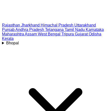
Rajasthan
Jharkhand
Himachal Pradesh
Uttarakhand
Punjab
Andhra Pradesh
Telangana
Tamil Nadu
Karnataka
Maharashtra
Assam
West Bengal
Tripura
Gujarat
Odisha
Kerala
Bhopal