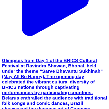
Glimpses from Day 1 of the BRICS Cultural
Festival at Ravindra Bhawan, Bhopal, held
under the theme “Sarve Bhavantu Sukhinah”
(May All Be Happy). The opening day
celebrated the vibrant cultural diversity of
BRICS nations through captivating
performances by participating countries.
Belarus enthralled the audience with traditional
folk songs and comic dances, Brazil
showcased the dynamic art of Capoeira,