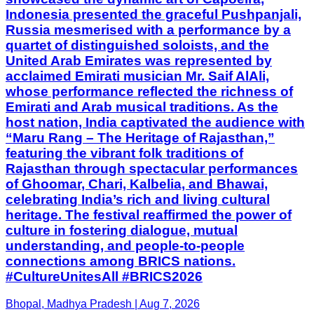
Indonesia presented the graceful Pushpanjali,
Russia mesmerised with a performance by a
quartet of distinguished soloists, and the
United Arab Emirates was represented by
acclaimed Emirati musician Mr. Saif AlAli,
whose performance reflected the richness of
Emirati and Arab musical traditions. As the
host nation, India captivated the audience with
“Maru Rang – The Heritage of Rajasthan,”
featuring the vibrant folk traditions of
Rajasthan through spectacular performances
of Ghoomar, Chari, Kalbelia, and Bhawai,
celebrating India’s rich and living cultural
heritage. The festival reaffirmed the power of
culture in fostering dialogue, mutual
understanding, and people-to-people
connections among BRICS nations.
#CultureUnitesAll #BRICS2026
Bhopal, Madhya Pradesh | Aug 7, 2026