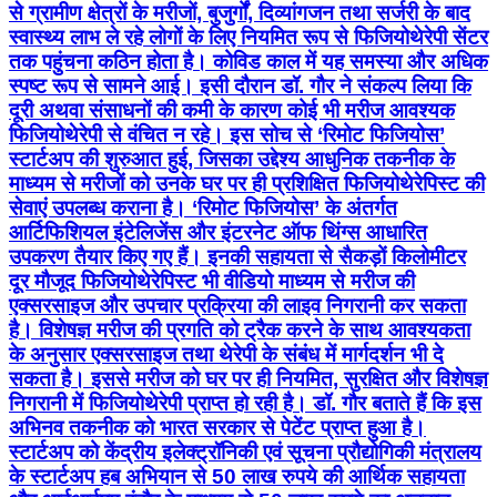
से ग्रामीण क्षेत्रों के मरीजों, बुजुर्गों, दिव्यांगजन तथा सर्जरी के बाद
स्वास्थ्य लाभ ले रहे लोगों के लिए नियमित रूप से फिजियोथेरेपी सेंटर
तक पहुंचना कठिन होता है। कोविड काल में यह समस्या और अधिक
स्पष्ट रूप से सामने आई। इसी दौरान डॉ. गौर ने संकल्प लिया कि
दूरी अथवा संसाधनों की कमी के कारण कोई भी मरीज आवश्यक
फिजियोथेरेपी से वंचित न रहे। इस सोच से ‘रिमोट फिजियोस’
स्टार्टअप की शुरुआत हुई, जिसका उद्देश्य आधुनिक तकनीक के
माध्यम से मरीजों को उनके घर पर ही प्रशिक्षित फिजियोथेरेपिस्ट की
सेवाएं उपलब्ध कराना है। ‘रिमोट फिजियोस’ के अंतर्गत
आर्टिफिशियल इंटेलिजेंस और इंटरनेट ऑफ थिंग्स आधारित
उपकरण तैयार किए गए हैं। इनकी सहायता से सैकड़ों किलोमीटर
दूर मौजूद फिजियोथेरेपिस्ट भी वीडियो माध्यम से मरीज की
एक्सरसाइज और उपचार प्रक्रिया की लाइव निगरानी कर सकता
है। विशेषज्ञ मरीज की प्रगति को ट्रैक करने के साथ आवश्यकता
के अनुसार एक्सरसाइज तथा थेरेपी के संबंध में मार्गदर्शन भी दे
सकता है। इससे मरीज को घर पर ही नियमित, सुरक्षित और विशेषज्ञ
निगरानी में फिजियोथेरेपी प्राप्त हो रही है। डॉ. गौर बताते हैं कि इस
अभिनव तकनीक को भारत सरकार से पेटेंट प्राप्त हुआ है।
स्टार्टअप को केंद्रीय इलेक्ट्रॉनिकी एवं सूचना प्रौद्योगिकी मंत्रालय
के स्टार्टअप हब अभियान से 50 लाख रुपये की आर्थिक सहायता