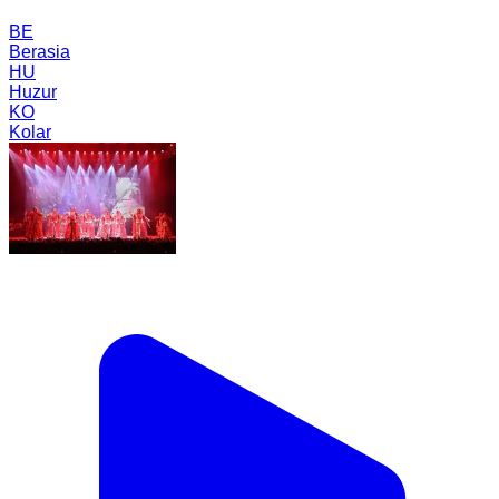
BE
Berasia
HU
Huzur
KO
Kolar