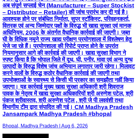
अब संपूर्ण सप्लाई चेन (Manufacturer – Super Stockist
– Distributor – Retailer) की जांच प्रारंभ कर दी गई है।
आवश्यक होने पर संबंधित निर्माता, सुपर स्टॉकिस्ट, परिवहनकर्ता,
वितरक एवं अन्य जिम्मेदार पक्षों के विरुद्ध भी खाद्य सुरक्षा एवं मानक
अधिनियम, 2006 के अंतर्गत वैधानिक कार्रवाई की जाएगी। जब्त
घी के विधिक नमूने राज्य खाद्य परीक्षण प्रयोगशाला में विश्लेषण हेतु
भेजे जा रहे हैं। प्रयोगशाला की रिपोर्ट प्राप्त होने के उपरांत
नियमानुसार आगे की कार्रवाई की जाएगी। खाद्य सुरक्षा विभाग ने
स्पष्ट किया है कि भोपाल जिले में दूध, घी, पनीर, मावा एवं अन्य दुग्ध
उत्पादों के विरुद्ध विशेष जांच अभियान लगातार जारी रहेगा। मिलावट
करने वालों के विरुद्ध कठोर वैधानिक कार्रवाई की जाएगी तथा
उपभोक्ताओं के स्वास्थ्य से किसी भी प्रकार का समझौता नहीं किया
जाएगा। यह कार्रवाई मुख्य खाद्य सुरक्षा अधिकारी श्री शिवराज
पावक के नेतृत्व में खाद्य सुरक्षा अधिकारियों श्री अरुणेश पटेल, श्री
पंकज श्रीवास्तव, श्री अरुणेश पटेल , श्री जे पी लववंशी तथा
विभागीय टीम द्वारा संपादित की गई। CM Madhya Pradesh
Jansampark Madhya Pradesh #bhopal
Bhopal, Madhya Pradesh | Aug 6, 2026