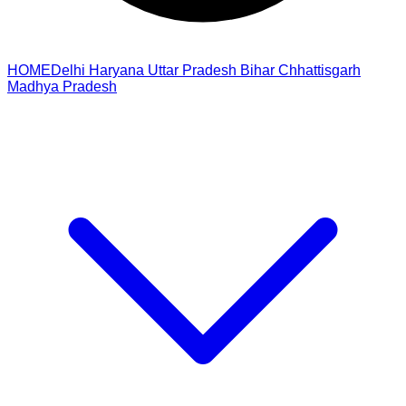
HOME
Delhi
Haryana
Uttar Pradesh
Bihar
Chhattisgarh
Madhya Pradesh