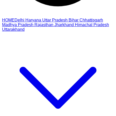
HOME
Delhi
Haryana
Uttar Pradesh
Bihar
Chhattisgarh
Madhya Pradesh
Rajasthan
Jharkhand
Himachal Pradesh
Uttarakhand