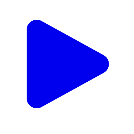
जिलासू: गुडम नैल मोटर मार्ग पर जान जोखिम में डालकर चला रहें
वाहन
Jilasu, Chamoli | Apr 4, 2024