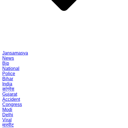
Jansamasya
News
Bjp
National
Police
Bihar
India
कांग्रेस
Gujarat
Accident
Congress
Modi
Delhi
Viral
मारपीट