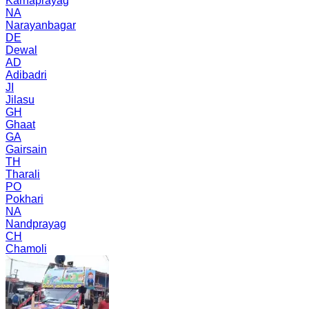
Karnaprayag
NA
Narayanbagar
DE
Dewal
AD
Adibadri
JI
Jilasu
GH
Ghaat
GA
Gairsain
TH
Tharali
PO
Pokhari
NA
Nandprayag
CH
Chamoli