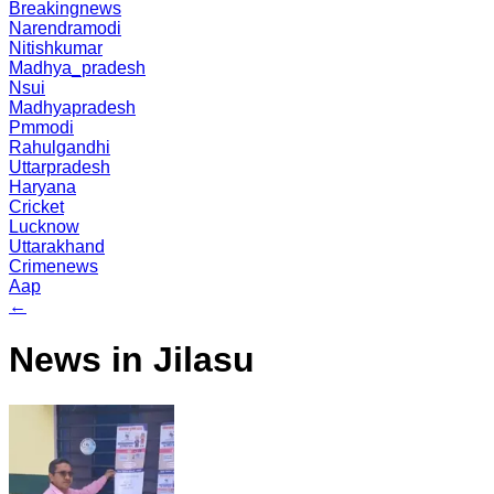
Breakingnews
Narendramodi
Nitishkumar
Madhya_pradesh
Nsui
Madhyapradesh
Pmmodi
Rahulgandhi
Uttarpradesh
Haryana
Cricket
Lucknow
Uttarakhand
Crimenews
Aap
←
News in Jilasu