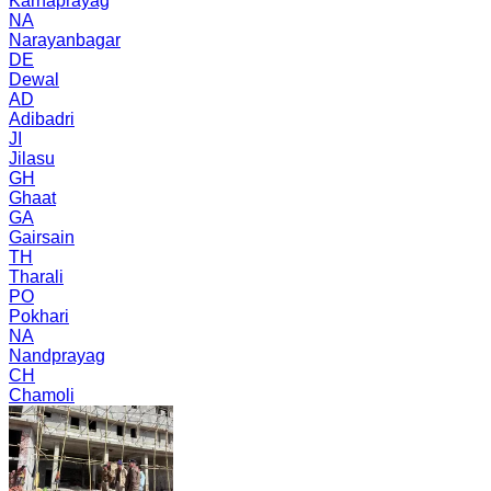
Karnaprayag
NA
Narayanbagar
DE
Dewal
AD
Adibadri
JI
Jilasu
GH
Ghaat
GA
Gairsain
TH
Tharali
PO
Pokhari
NA
Nandprayag
CH
Chamoli