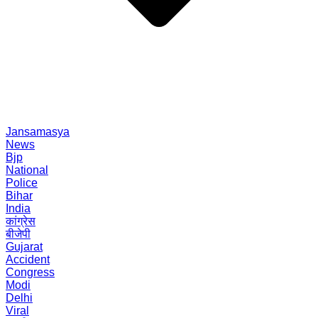
Jansamasya
News
Bjp
National
Police
Bihar
India
कांग्रेस
बीजेपी
Gujarat
Accident
Congress
Modi
Delhi
Viral