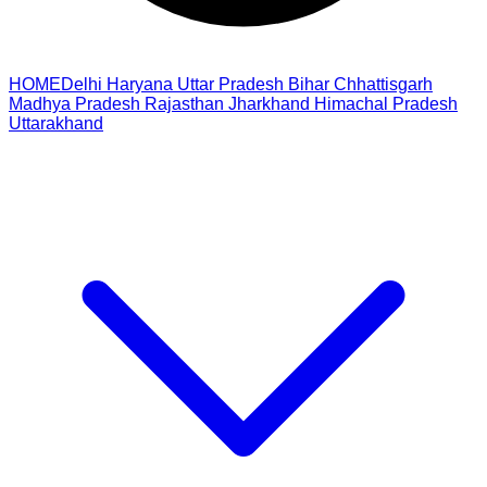
HOME
Delhi
Haryana
Uttar Pradesh
Bihar
Chhattisgarh
Madhya Pradesh
Rajasthan
Jharkhand
Himachal Pradesh
Uttarakhand