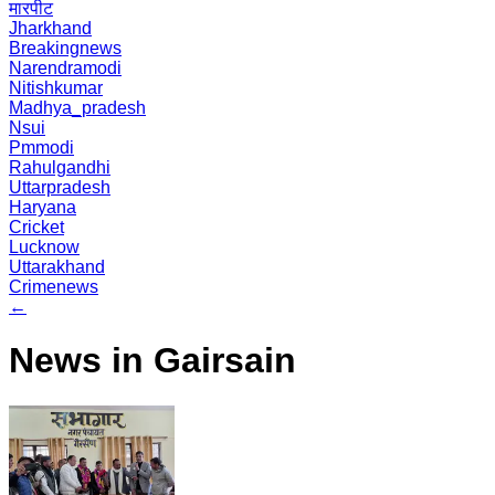
मारपीट
Jharkhand
Breakingnews
Narendramodi
Nitishkumar
Madhya_pradesh
Nsui
Pmmodi
Rahulgandhi
Uttarpradesh
Haryana
Cricket
Lucknow
Uttarakhand
Crimenews
←
News in Gairsain