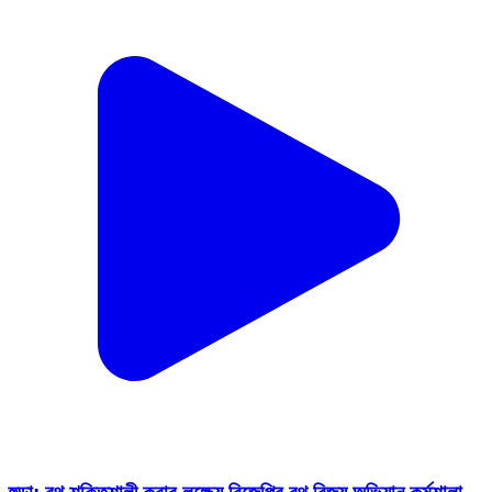
হুড়া: বুথ শক্তিশালী করার লক্ষ্যে বিজেপির বুথ বিজয় অভিযান কর্মশালা
হুড়ায়
Hura, Purulia | Feb 5, 2026