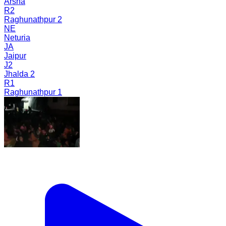
Arsha
R2
Raghunathpur 2
NE
Neturia
JA
Jaipur
J2
Jhalda 2
R1
Raghunathpur 1