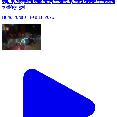
হুড়া: বুথ শক্তিশালী করার লক্ষ্যে বিজেপির বুথ বিজয় অভিযান কালিয়াবাসা
ও বালিখুন বুথে
Hura, Purulia | Feb 11, 2026