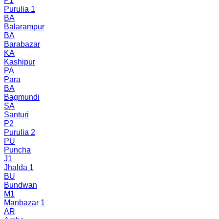
P1
Purulia 1
BA
Balarampur
BA
Barabazar
KA
Kashipur
PA
Para
BA
Bagmundi
SA
Santuri
P2
Purulia 2
PU
Puncha
J1
Jhalda 1
BU
Bundwan
M1
Manbazar 1
AR