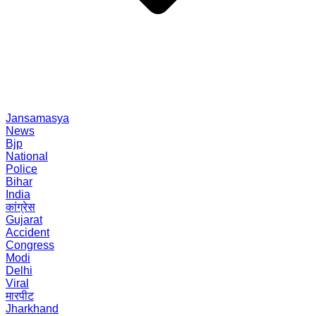
Jansamasya
News
Bjp
National
Police
Bihar
India
कांग्रेस
Gujarat
Accident
Congress
Modi
Delhi
Viral
मारपीट
Jharkhand