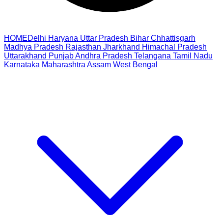
HOME
Delhi
Haryana
Uttar Pradesh
Bihar
Chhattisgarh
Madhya Pradesh
Rajasthan
Jharkhand
Himachal Pradesh
Uttarakhand
Punjab
Andhra Pradesh
Telangana
Tamil Nadu
Karnataka
Maharashtra
Assam
West Bengal