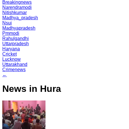
Breakingnews
Narendramodi
Nitishkumar
Madhya_pradesh
Nsui
Madhyapradesh
Pmmodi
Rahulgandhi
Uttarpradesh
Haryana
Cricket
Lucknow
Uttarakhand
Crimenews
←
News in Hura