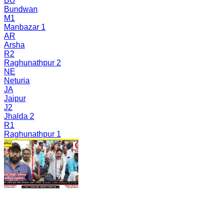
BU
Bundwan
M1
Manbazar 1
AR
Arsha
R2
Raghunathpur 2
NE
Neturia
JA
Jaipur
J2
Jhalda 2
R1
Raghunathpur 1