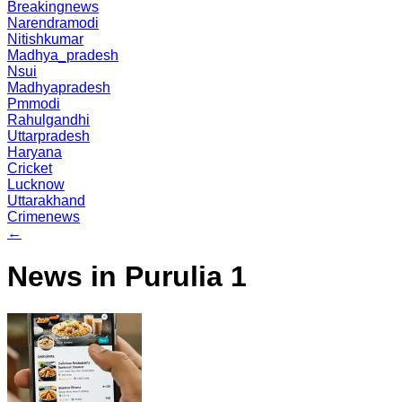
Breakingnews
Narendramodi
Nitishkumar
Madhya_pradesh
Nsui
Madhyapradesh
Pmmodi
Rahulgandhi
Uttarpradesh
Haryana
Cricket
Lucknow
Uttarakhand
Crimenews
←
News in Purulia 1