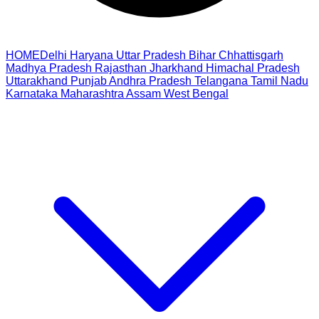
HOME
Delhi
Haryana
Uttar Pradesh
Bihar
Chhattisgarh
Madhya Pradesh
Rajasthan
Jharkhand
Himachal Pradesh
Uttarakhand
Punjab
Andhra Pradesh
Telangana
Tamil Nadu
Karnataka
Maharashtra
Assam
West Bengal