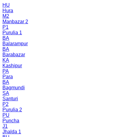
HU
Hura
M2
Manbazar 2
P1
Purulia 1
BA
Balarampur
BA
Barabazar
KA
Kashipur
PA
Para
BA
Bagmundi
SA
Santuri
P2
Purulia 2
PU
Puncha
J1
Jhalda 1