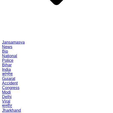
Jansamasya
News
Bjp
National
Police
Bihar
India
कांग्रेस
Gujarat
Accident
Congress
Modi
Delhi
Viral
मारपीट
Jharkhand