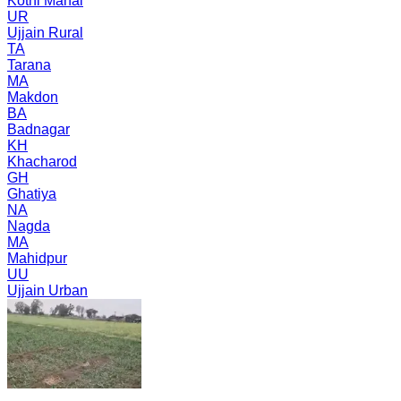
Kothi Mahal
UR
Ujjain Rural
TA
Tarana
MA
Makdon
BA
Badnagar
KH
Khacharod
GH
Ghatiya
NA
Nagda
MA
Mahidpur
UU
Ujjain Urban