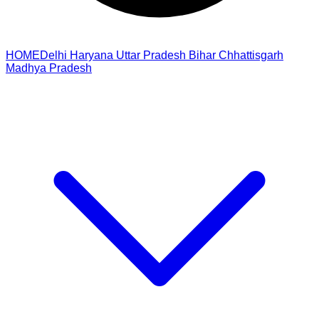
HOME
Delhi
Haryana
Uttar Pradesh
Bihar
Chhattisgarh
Madhya Pradesh