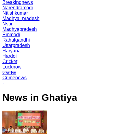
Breakingnews
Narendramodi
Nitishkumar
Madhya_pradesh
Nsui
Madhyapradesh
Pmmodi
Rahulgandhi
Uttarpradesh
Haryana
Hardoi
Cricket
Lucknow
लखनऊ
Crimenews
←
News in Ghatiya