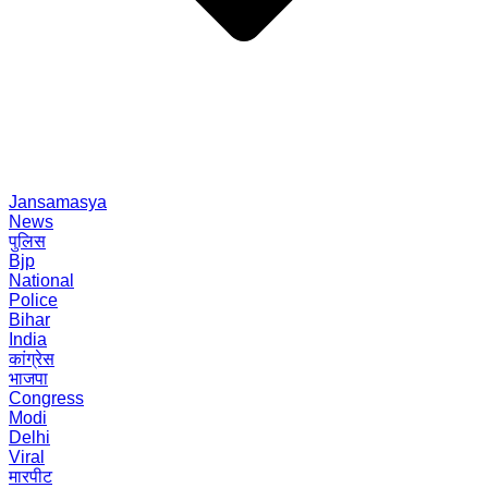
Jansamasya
News
पुलिस
Bjp
National
Police
Bihar
India
कांग्रेस
भाजपा
Congress
Modi
Delhi
Viral
मारपीट