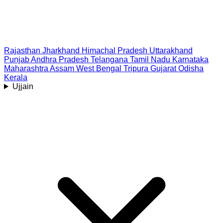
Rajasthan
Jharkhand
Himachal Pradesh
Uttarakhand
Punjab
Andhra Pradesh
Telangana
Tamil Nadu
Karnataka
Maharashtra
Assam
West Bengal
Tripura
Gujarat
Odisha
Kerala
Ujjain