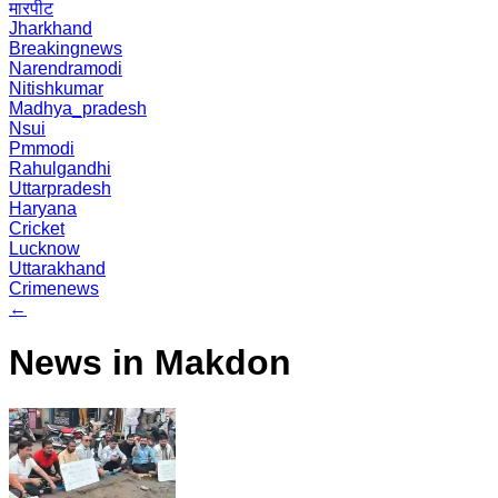
मारपीट
Jharkhand
Breakingnews
Narendramodi
Nitishkumar
Madhya_pradesh
Nsui
Pmmodi
Rahulgandhi
Uttarpradesh
Haryana
Cricket
Lucknow
Uttarakhand
Crimenews
←
News in Makdon