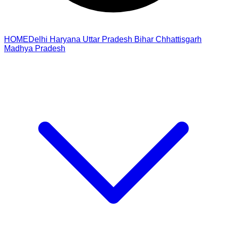
HOME
Delhi
Haryana
Uttar Pradesh
Bihar
Chhattisgarh
Madhya Pradesh