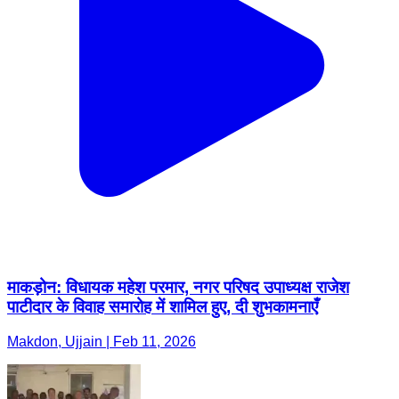
माकड़ोन: विधायक महेश परमार, नगर परिषद उपाध्यक्ष राजेश
पाटीदार के विवाह समारोह में शामिल हुए, दी शुभकामनाएँ
Makdon, Ujjain | Feb 11, 2026