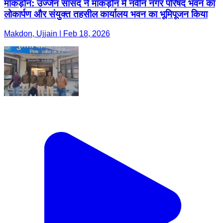
माकड़ोन: उज्जैन सांसद ने माकड़ोन में नवीन नगर परिषद भवन का
लोकार्पण और संयुक्त तहसील कार्यालय भवन का भूमिपूजन किया
Makdon, Ujjain | Feb 18, 2026