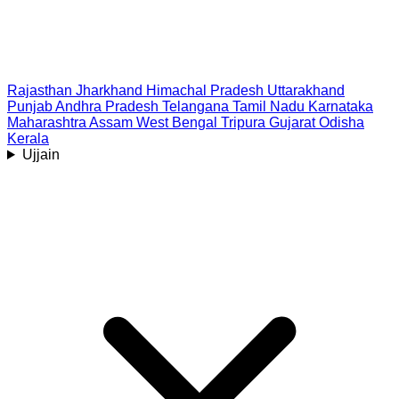
Rajasthan
Jharkhand
Himachal Pradesh
Uttarakhand
Punjab
Andhra Pradesh
Telangana
Tamil Nadu
Karnataka
Maharashtra
Assam
West Bengal
Tripura
Gujarat
Odisha
Kerala
Ujjain