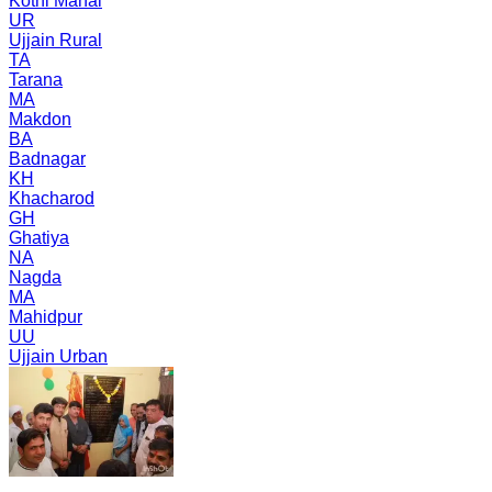
Kothi Mahal
UR
Ujjain Rural
TA
Tarana
MA
Makdon
BA
Badnagar
KH
Khacharod
GH
Ghatiya
NA
Nagda
MA
Mahidpur
UU
Ujjain Urban