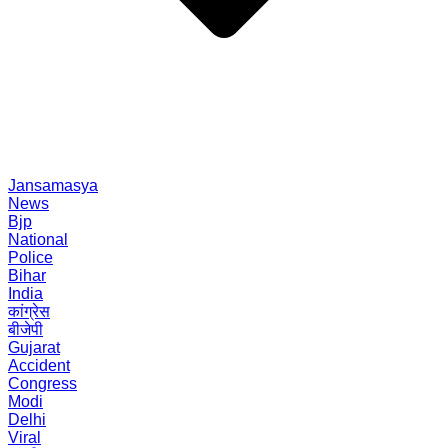
Jansamasya
News
Bjp
National
Police
Bihar
India
कांग्रेस
बीजेपी
Gujarat
Accident
Congress
Modi
Delhi
Viral