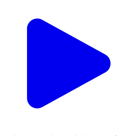
खाचरौद: विधायक डॉ. चौहान भोपाल में प्रदेश भाजपा कार्यालय की
बैठक में शामिल हुए
Khacharod, Ujjain | Feb 7, 2026