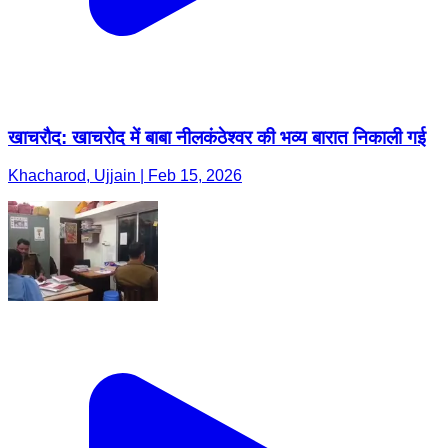
खाचरौद: खाचरोद में बाबा नीलकंठेश्वर की भव्य बारात निकाली गई
Khacharod, Ujjain | Feb 15, 2026