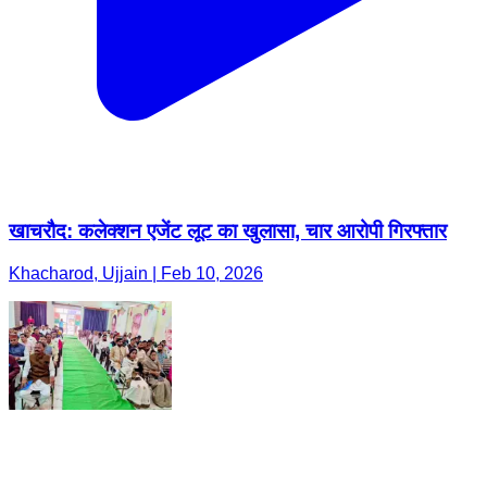
खाचरौद: कलेक्शन एजेंट लूट का खुलासा, चार आरोपी गिरफ्तार
Khacharod, Ujjain | Feb 10, 2026