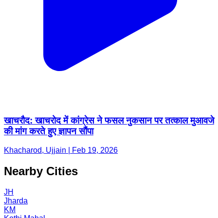
खाचरौद: खाचरोद में कांग्रेस ने फसल नुकसान पर तत्काल मुआवजे
की मांग करते हुए ज्ञापन सौंपा
Khacharod, Ujjain | Feb 19, 2026
Nearby Cities
JH
Jharda
KM