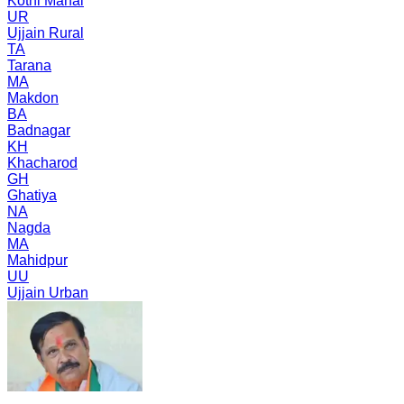
Kothi Mahal
UR
Ujjain Rural
TA
Tarana
MA
Makdon
BA
Badnagar
KH
Khacharod
GH
Ghatiya
NA
Nagda
MA
Mahidpur
UU
Ujjain Urban