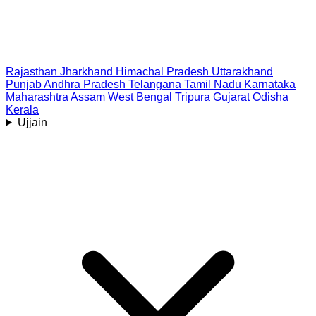
Rajasthan
Jharkhand
Himachal Pradesh
Uttarakhand
Punjab
Andhra Pradesh
Telangana
Tamil Nadu
Karnataka
Maharashtra
Assam
West Bengal
Tripura
Gujarat
Odisha
Kerala
Ujjain