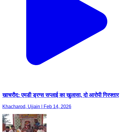
खाचरौद: एमडी ड्रग्स सप्लाई का खुलासा, दो आरोपी गिरफ्तार
Khacharod, Ujjain | Feb 14, 2026