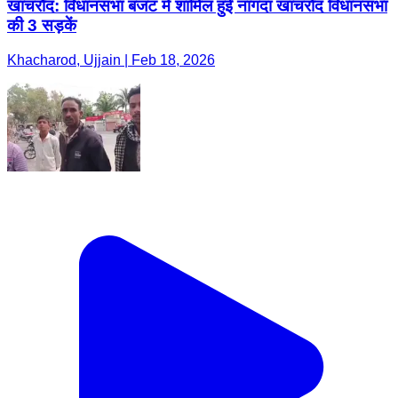
खाचरौद: विधानसभा बजट में शामिल हुईं नागदा खाचरोद विधानसभा
की 3 सड़कें
Khacharod, Ujjain | Feb 18, 2026