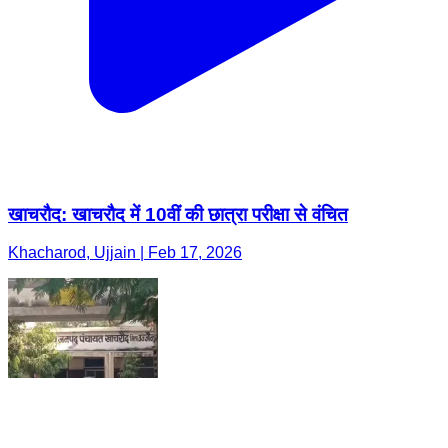
खाचरौद: खाचरौद में 10वीं की छात्रा परीक्षा से वंचित
Khacharod, Ujjain | Feb 17, 2026