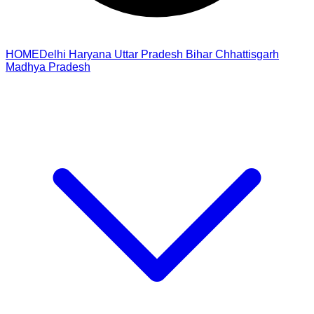
HOME
Delhi
Haryana
Uttar Pradesh
Bihar
Chhattisgarh
Madhya Pradesh