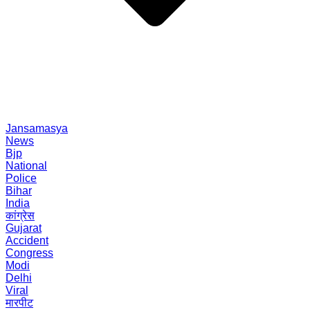
Jansamasya
News
Bjp
National
Police
Bihar
India
कांग्रेस
Gujarat
Accident
Congress
Modi
Delhi
Viral
मारपीट