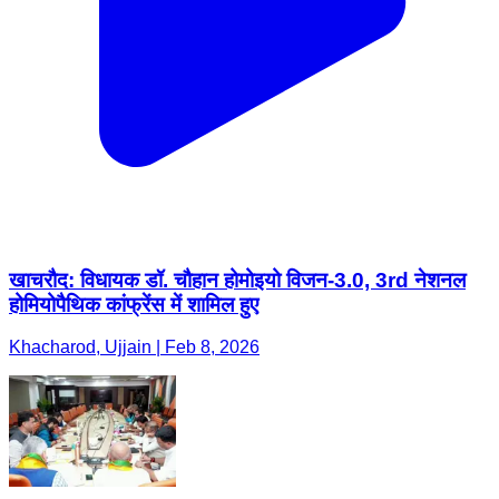
खाचरौद: विधायक डॉ. चौहान होमोइयो विजन-3.0, 3rd नेशनल
होमियोपैथिक कांफ्रेंस में शामिल हुए
Khacharod, Ujjain | Feb 8, 2026