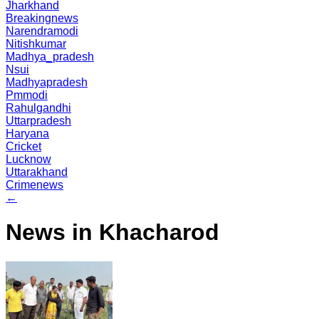
Jharkhand
Breakingnews
Narendramodi
Nitishkumar
Madhya_pradesh
Nsui
Madhyapradesh
Pmmodi
Rahulgandhi
Uttarpradesh
Haryana
Cricket
Lucknow
Uttarakhand
Crimenews
←
News in Khacharod