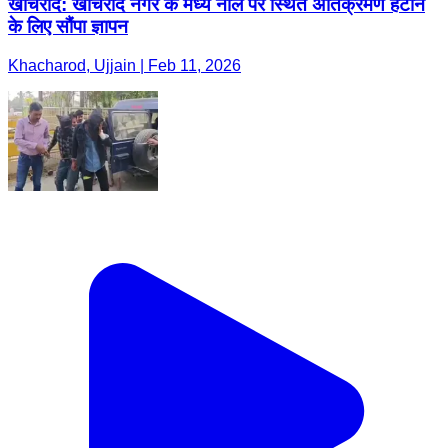
खाचरौद: खाचरोद नगर के मध्य नाले पर स्थित अतिक्रमण हटाने
के लिए सौंपा ज्ञापन
Khacharod, Ujjain | Feb 11, 2026