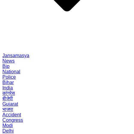
Jansamasya
News
Bjp
National
Police
Bihar
India
कांग्रेस
बीजेपी
Gujarat
भाजपा
Accident
Congress
Modi
Delhi