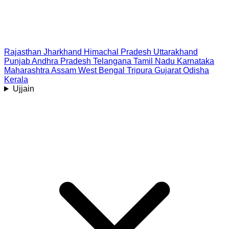
Rajasthan
Jharkhand
Himachal Pradesh
Uttarakhand
Punjab
Andhra Pradesh
Telangana
Tamil Nadu
Karnataka
Maharashtra
Assam
West Bengal
Tripura
Gujarat
Odisha
Kerala
Ujjain