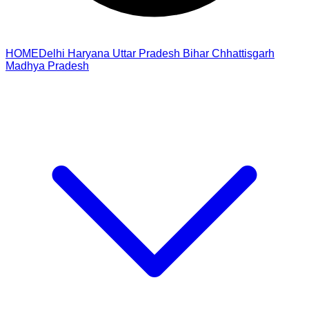
HOME
Delhi
Haryana
Uttar Pradesh
Bihar
Chhattisgarh
Madhya Pradesh