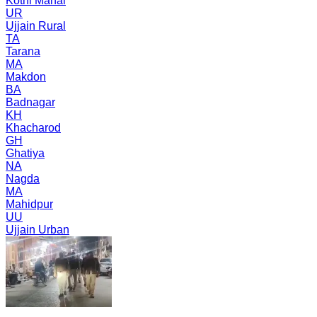
Kothi Mahal
UR
Ujjain Rural
TA
Tarana
MA
Makdon
BA
Badnagar
KH
Khacharod
GH
Ghatiya
NA
Nagda
MA
Mahidpur
UU
Ujjain Urban