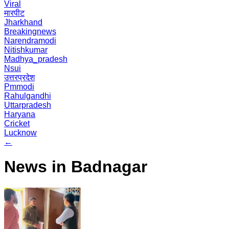
Viral
मारपीट
Jharkhand
Breakingnews
Narendramodi
Nitishkumar
Madhya_pradesh
Nsui
उत्तरप्रदेश
Pmmodi
Rahulgandhi
Uttarpradesh
Haryana
Cricket
Lucknow
←
News in Badnagar