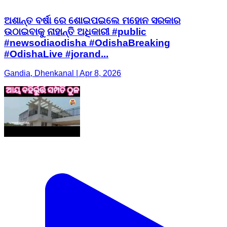
ଅଶାନ୍ତ ବର୍ଷା ରେ ଶୋଇପଇଲେ ମହୋନ ସରକାର
ଉଠାଇବାକୁ ନାହାନ୍ତି ଅଧିକାରୀ #public
#newsodiaodisha #OdishaBreaking
#OdishaLive #jorand...
Gandia, Dhenkanal | Apr 8, 2026