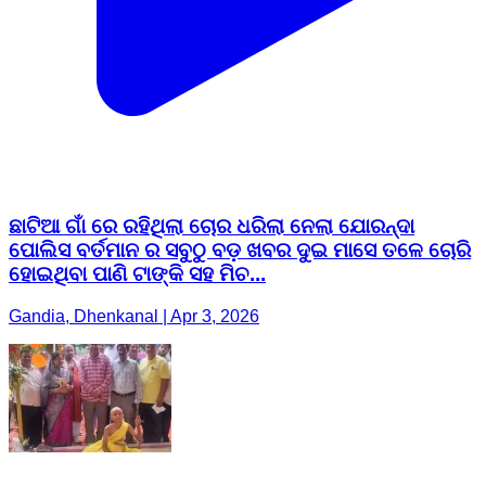
ଛାଟିଆ ଗାଁ ରେ ରହିଥିଲା ଚୋର ଧରିଲା ନେଲା ଯୋରନ୍ଦା
ପୋଲିସ ବର୍ତମାନ ର ସବୁଠୁ ବଡ଼ ଖବର ଦୁଇ ମାସେ ତଳେ ଚୋରି
ହୋଇଥିବା ପାଣି ଟାଙ୍କି ସହ ମିଚ...
Gandia, Dhenkanal | Apr 3, 2026