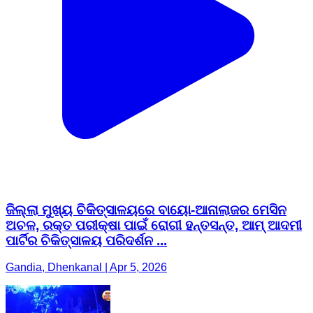
ଜିଲ୍ଲା ମୁଖ୍ୟ ଚିକିତ୍ସାଳୟରେ ବାୟୋ-ଆନାଲାଜର ମେସିନ
ଅଚଳ, ରକ୍ତ ପରୀକ୍ଷା ପାଇଁ ରୋଗୀ ହନ୍ତସନ୍ତ, ଆମ୍ ଆଦମୀ
ପାର୍ଟିର ଚିକିତ୍ସାଳୟ ପରିଦର୍ଶନ ...
Gandia, Dhenkanal | Apr 5, 2026