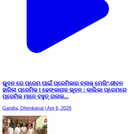
ଭୁବନ ରେ ପ୍ରେମ ପାଇଁ ପ୍ରେମିକାର ବ୍ଲାକ୍ ମେଲିଂ,ଜୀବନ
ହାରିଲା ପ୍ରେମିକ ! ଢେଙ୍କାନାଳ ଭୂବନ : କାଲିକା ପ୍ରେମରେ
ପ୍ରେମିକ ମାନେ ବହୁତ୍ ଚାଲାକ...
Gandia, Dhenkanal | Apr 6, 2026