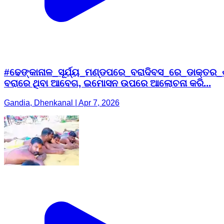
#ଢେଙ୍କାନାଳ_ସୂର୍ଯ୍ୟ_ମଣ୍ଡପରେ_ବରାଦିବସ_ରେ_ଡାକ୍ତର_ଶ
ବରାରେ ଥିବା ଆବେଗ, ଇମୋସନ ଉପରେ ଆଲୋଚନା କରି...
Gandia, Dhenkanal | Apr 7, 2026