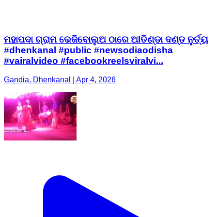
ମହାପଦା ଗ୍ରାମ ଭେଜିବୋଲୁଅ ଠାରେ ଅlତିଣ୍ଡା ଦଣ୍ଡ ନୁର୍ତ୍ୟ
#dhenkanal #public #newsodiaodisha
#vairalvideo #facebookreelsviralvi...
Gandia, Dhenkanal | Apr 4, 2026