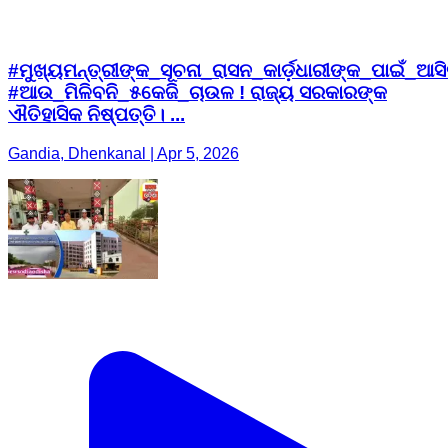
#ମୁଖ୍ୟମନ୍ତ୍ରୀଙ୍କ_ସୂଚନା_ରାସନ_କାର୍ଡ଼ଧାରୀଙ୍କ_ପାଇଁ_
#ଆଉ_ମିଳିବନି_୫କେଜି_ଚାଉଳ ! ରାଜ୍ୟ ସରକାରଙ୍କ
ଐତିହାସିକ ନିଷ୍ପତ୍ତି। ...
Gandia, Dhenkanal | Apr 5, 2026