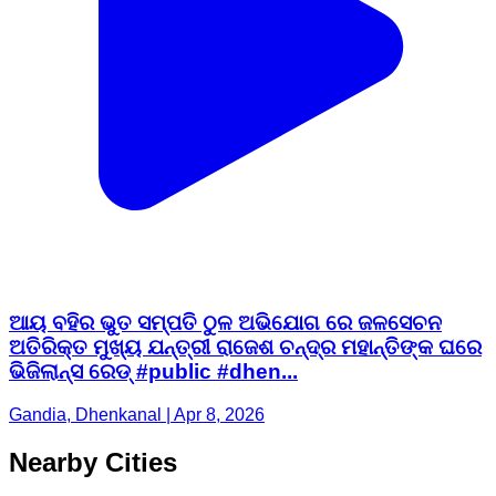
ଆୟ ବହିର ଭୁତ ସମ୍ପତି ଠୁଳ ଅଭିଯୋଗ ରେ ଜଳସେଚନ
ଅତିରିକ୍ତ ମୁଖ୍ୟ ଯନ୍ତ୍ରୀ ରାଜେଶ ଚନ୍ଦ୍ର ମହାନ୍ତିଙ୍କ ଘରେ
ଭିଜିଲାନ୍ସ ରେଡ୍ #public #dhen...
Gandia, Dhenkanal | Apr 8, 2026
Nearby Cities