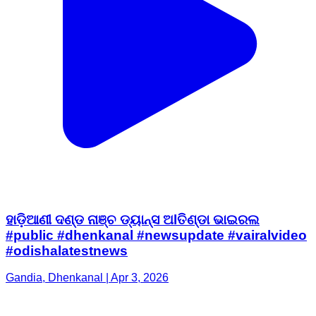
ହାଡ଼ିଆଣୀ ଦଣ୍ଡ ନାଞ୍ଚ ଡ୍ୟାନ୍ସ ଅlତିଣ୍ଡା ଭାଇରଲ
#public #dhenkanal #newsupdate #vairalvideo
#odishalatestnews
Gandia, Dhenkanal | Apr 3, 2026