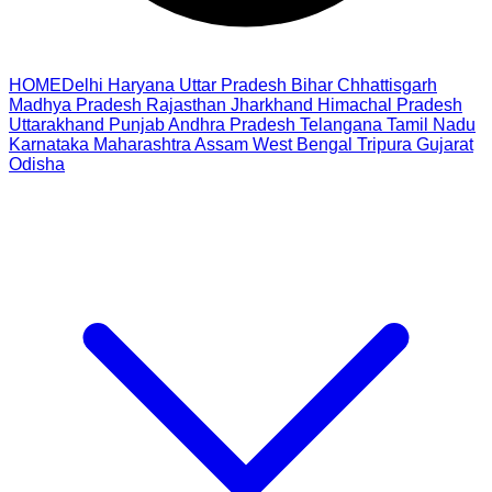
HOME
Delhi
Haryana
Uttar Pradesh
Bihar
Chhattisgarh
Madhya Pradesh
Rajasthan
Jharkhand
Himachal Pradesh
Uttarakhand
Punjab
Andhra Pradesh
Telangana
Tamil Nadu
Karnataka
Maharashtra
Assam
West Bengal
Tripura
Gujarat
Odisha