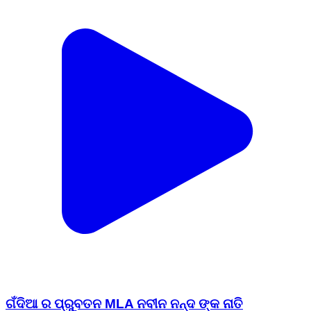
ଗଁଦିଆ ର ପ୍ରୁବତନ MLA ନବୀନ ନନ୍ଦ ଙ୍କ ନାତି
ସାତ୍ତ୍ୱିକଙ୍କ ବ୍ରତଘର ଅବସରରେ ଯୋଗଦେଲେ ବିଜେଡି
ର ପୂର୍ବତନ ବିଧାୟକ ସୁଧୀରକୁମାର ସାମଲ ସେ ଜଣ...
Gandia, Dhenkanal | Apr 3, 2026