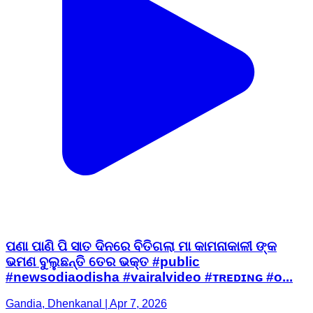
ପଣା ପାଣି ପି ସାତ ଦିନରେ ବିତିଗଲା ମା କାମନାକାଳୀ ଙ୍କ
ଭମଣ ବୁଲୁଛନ୍ତି ତେର ଭକ୍ତ #public
#newsodiaodisha #vairalvideo #ᴛʀᴇᴅɪɴɢ #o...
Gandia, Dhenkanal | Apr 7, 2026