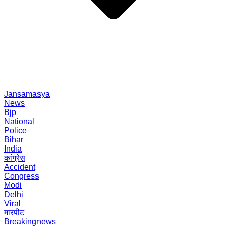
Jansamasya
News
Bjp
National
Police
Bihar
India
कांग्रेस
Accident
Congress
Modi
Delhi
Viral
मारपीट
Breakingnews