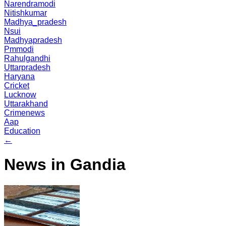
Narendramodi
Nitishkumar
Madhya_pradesh
Nsui
Madhyapradesh
Pmmodi
Rahulgandhi
Uttarpradesh
Haryana
Cricket
Lucknow
Uttarakhand
Crimenews
Aap
Education
←
News in Gandia