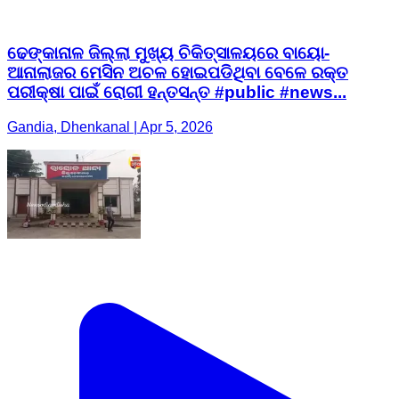
ଢେଙ୍କାନାଳ ଜିଲ୍ଲା ମୁଖ୍ୟ ଚିକିତ୍ସାଳୟରେ ବାୟୋ-
ଆନାଲାଜର ମେସିନ ଅଚଳ ହୋଇପଡିଥିବା ବେଳେ ରକ୍ତ
ପରୀକ୍ଷା ପାଇଁ ରୋଗୀ ହନ୍ତସନ୍ତ #public #news...
Gandia, Dhenkanal | Apr 5, 2026