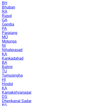
BH
Bhuban
RA
Rasol
GA
Gandia
PA
Parajang
MO
Motunga
NI
Nihalprasad
KA
Kankadahad
BA
Balimi
TU
Tumusingha
HI
Hindol
KA
Kamakshyanagar
DS
Dhenkanal Sadar
BS