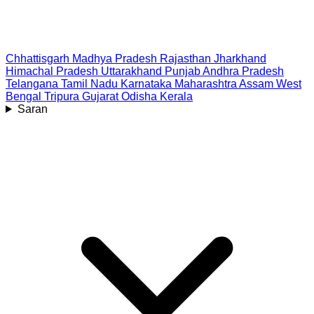
Chhattisgarh
Madhya Pradesh
Rajasthan
Jharkhand
Himachal Pradesh
Uttarakhand
Punjab
Andhra Pradesh
Telangana
Tamil Nadu
Karnataka
Maharashtra
Assam
West
Bengal
Tripura
Gujarat
Odisha
Kerala
Saran