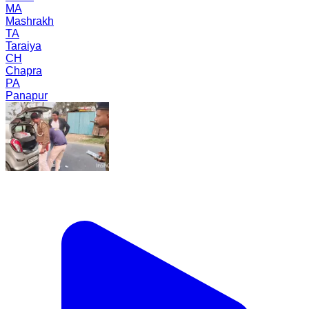
MA
Mashrakh
TA
Taraiya
CH
Chapra
PA
Panapur