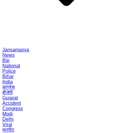
Jansamasya
News
Bjp
National
Police
Bihar
India
कांग्रेस
बीजेपी
Gujarat
Accident
Congress
Modi
Delhi
Viral
मारपीट