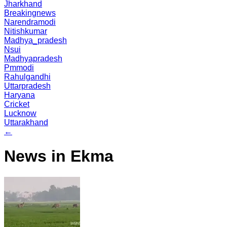
Jharkhand
Breakingnews
Narendramodi
Nitishkumar
Madhya_pradesh
Nsui
Madhyapradesh
Pmmodi
Rahulgandhi
Uttarpradesh
Haryana
Cricket
Lucknow
Uttarakhand
←
News in Ekma