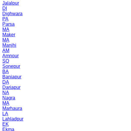
Jalalpur
DI
Dighwara
PA
Parsa
MA
Maker
MA
Manjhi
AM
Amnour
SO
Sonepur
BA
Baniapur
DA
Dariapur
NA
Nagra
MA
Marhaura
LA
Lahladpur
EK
Ekma