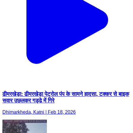
ढीमरखेड़ा: ढीमरखेड़ा पेट्रोल पंप के सामने हादसा, टक्कर से बाइक
सवार उछलकर गड्ढे में गिरे
Dhimarkheda, Katni | Feb 18, 2026