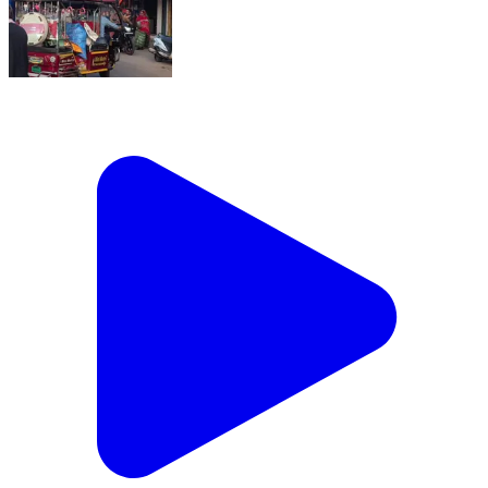
ढीमरखेड़ा: उमरियापान में सड़क पर खड़ी बसें, रोज़ लग रहा जाम,
पुलिस की निष्क्रियता से बढ़ रहा खतरा