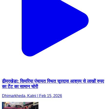
ढीमरखेड़ा: सिमरिया पंचायत स्थित सूरदास आश्रम से लाखों रुपए
का टेंट का सामान चोरी
Dhimarkheda, Katni | Feb 15, 2026