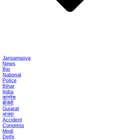
Jansamasya
News
Bjp
National
Police
Bihar
India
कांग्रेस
बीजेपी
Gujarat
भाजपा
Accident
Congress
Modi
Delhi