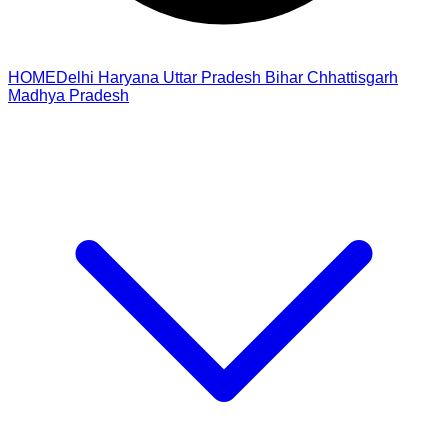
HOME
Delhi
Haryana
Uttar Pradesh
Bihar
Chhattisgarh
Madhya Pradesh