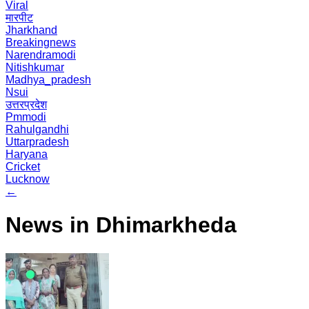
Viral
मारपीट
Jharkhand
Breakingnews
Narendramodi
Nitishkumar
Madhya_pradesh
Nsui
उत्तरप्रदेश
Pmmodi
Rahulgandhi
Uttarpradesh
Haryana
Cricket
Lucknow
←
News in Dhimarkheda