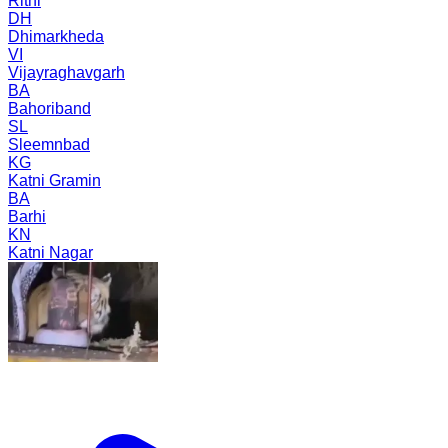
Rithi
DH
Dhimarkheda
VI
Vijayraghavgarh
BA
Bahoriband
SL
Sleemnbad
KG
Katni Gramin
BA
Barhi
KN
Katni Nagar