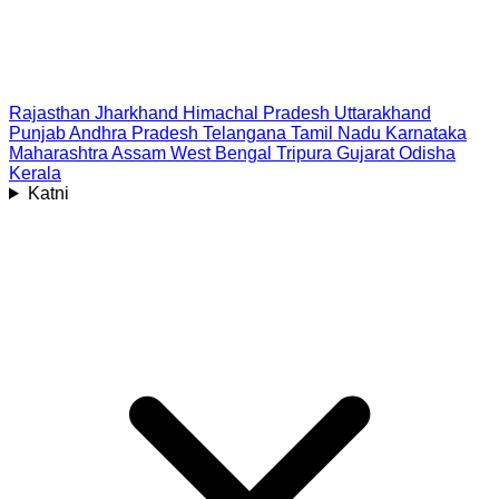
Rajasthan
Jharkhand
Himachal Pradesh
Uttarakhand
Punjab
Andhra Pradesh
Telangana
Tamil Nadu
Karnataka
Maharashtra
Assam
West Bengal
Tripura
Gujarat
Odisha
Kerala
Katni