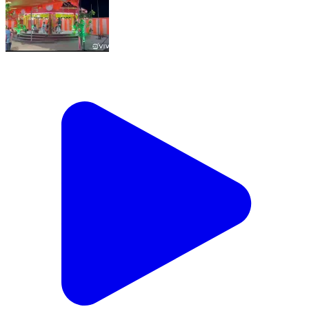
चांडिल: दुबराजपुर गांव में हुआ अखंड हरिनाम संकीर्तन का आयोजन