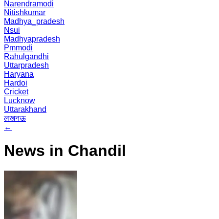
Narendramodi
Nitishkumar
Madhya_pradesh
Nsui
Madhyapradesh
Pmmodi
Rahulgandhi
Uttarpradesh
Haryana
Hardoi
Cricket
Lucknow
Uttarakhand
लखनऊ
←
News in Chandil