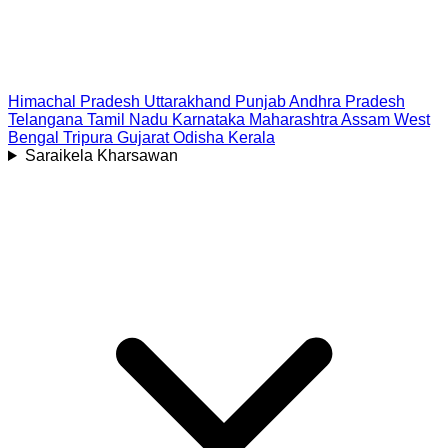
Himachal Pradesh
Uttarakhand
Punjab
Andhra Pradesh
Telangana
Tamil Nadu
Karnataka
Maharashtra
Assam
West
Bengal
Tripura
Gujarat
Odisha
Kerala
Saraikela Kharsawan