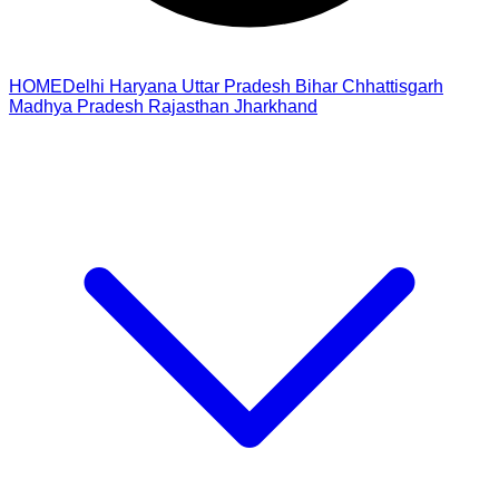
HOME
Delhi
Haryana
Uttar Pradesh
Bihar
Chhattisgarh
Madhya Pradesh
Rajasthan
Jharkhand