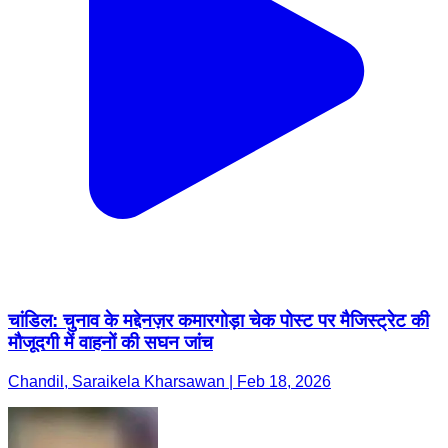
चांडिल: चुनाव के मद्देनज़र कमारगोड़ा चेक पोस्ट पर मैजिस्ट्रेट की
मौजूदगी में वाहनों की सघन जांच
Chandil, Saraikela Kharsawan | Feb 18, 2026