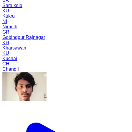
SA
Saraikela
KU
Kukru
NI
Nimdih
GR
Gobindpur Rajnagar
KH
Kharsawan
KU
Kuchai
CH
Chandil