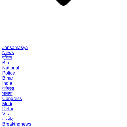
Jansamasya
News
पुलिस
Bjp
National
Police
Bihar
India
कांग्रेस
भाजपा
Congress
Modi
Delhi
Viral
मारपीट
Breakingnews