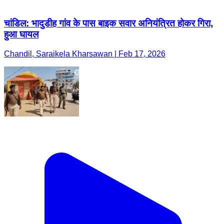
चांडिल: भादुडीह गांव के पास बाइक सवार अनियंत्रित होकर गिरा,
हुआ घायल
Chandil, Saraikela Kharsawan | Feb 17, 2026