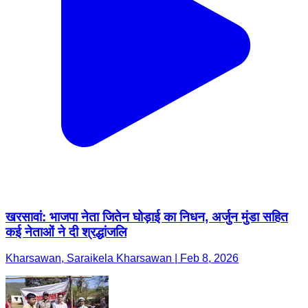
खरसावां: भाजपा नेता जितेन घोड़ाई का निधन, अर्जुन मुंडा सहित
कई नेताओं ने दी श्रद्धांजलि
Kharsawan, Saraikela Kharsawan | Feb 8, 2026