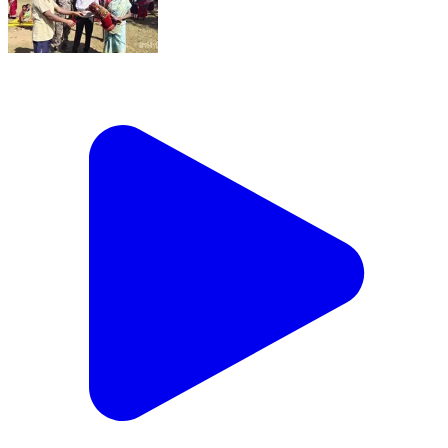
खरसावां: लखनीड में श्री सिमेंट के सौजन्य से खरसावां पुलिस ने
35 जरूरतमंद लोगों को कंबल वितरित किए