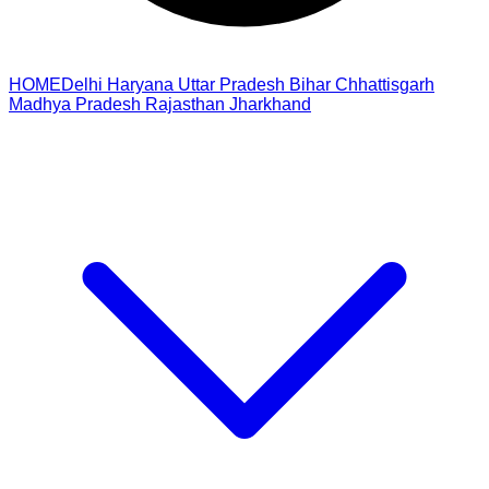
HOME
Delhi
Haryana
Uttar Pradesh
Bihar
Chhattisgarh
Madhya Pradesh
Rajasthan
Jharkhand