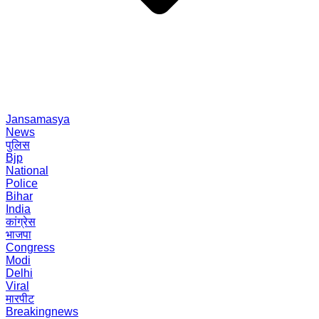
Jansamasya
News
पुलिस
Bjp
National
Police
Bihar
India
कांग्रेस
भाजपा
Congress
Modi
Delhi
Viral
मारपीट
Breakingnews