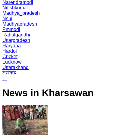
Narendramodi
Nitishkumar
Madhya_pradesh
Nsui
Madhyapradesh
Pmmodi
Rahulgandhi
Uttarpradesh
Haryana
Hardoi
Cricket
Lucknow
Uttarakhand
लखनऊ
←
News in Kharsawan