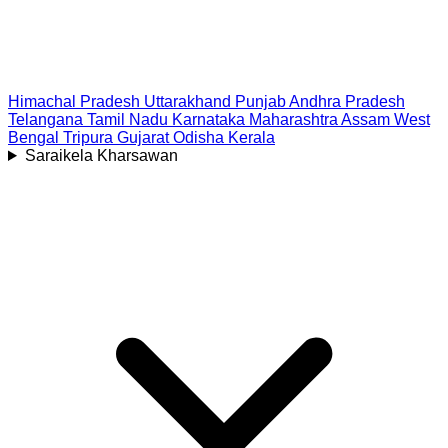
Himachal Pradesh
Uttarakhand
Punjab
Andhra Pradesh
Telangana
Tamil Nadu
Karnataka
Maharashtra
Assam
West
Bengal
Tripura
Gujarat
Odisha
Kerala
Saraikela Kharsawan