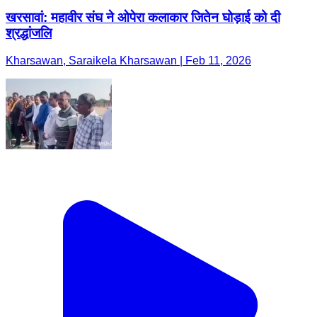
खरसावां: महावीर संघ ने ओपेरा कलाकार जितेन घोड़ाई को दी
श्रद्धांजलि
Kharsawan, Saraikela Kharsawan | Feb 11, 2026