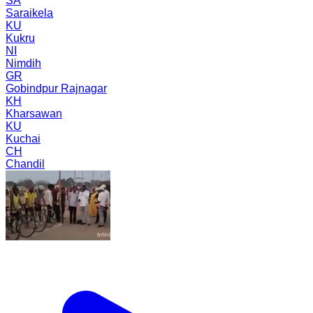
SA
Saraikela
KU
Kukru
NI
Nimdih
GR
Gobindpur Rajnagar
KH
Kharsawan
KU
Kuchai
CH
Chandil