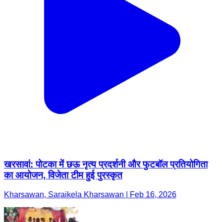
खरसावां: पोटका में छऊ नृत्य प्रदर्शनी और फुटबॉल प्रतियोगिता
का आयोजन, विजेता टीम हुई पुरस्कृत
Kharsawan, Saraikela Kharsawan | Feb 16, 2026