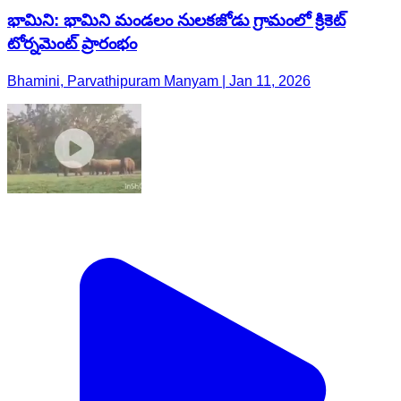
భామిని: భామిని మండలం నులకజోడు గ్రామంలో క్రికెట్
టోర్నమెంట్ ప్రారంభం
Bhamini, Parvathipuram Manyam | Jan 11, 2026