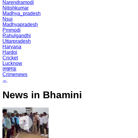
Narendramodi
Nitishkumar
Madhya_pradesh
Nsui
Madhyapradesh
Pmmodi
Rahulgandhi
Uttarpradesh
Haryana
Hardoi
Cricket
Lucknow
लखनऊ
Crimenews
←
News in Bhamini