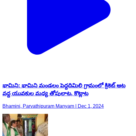
భామిని: భామిని మండలం పెద్దదిమిలి గ్రామంలో క్రికెట్ ఆట
వద్ద యువకుల మధ్య తోపులాట, కొట్లాట
Bhamini, Parvathipuram Manyam | Dec 1, 2024