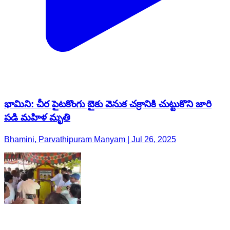
భామిని: చీర పైటకొంగు బైకు వెనుక చక్రానికి చుట్టుకొని జారి
పడి మహిళ మృతి
Bhamini, Parvathipuram Manyam | Jul 26, 2025