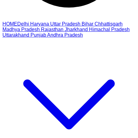
HOME
Delhi
Haryana
Uttar Pradesh
Bihar
Chhattisgarh
Madhya Pradesh
Rajasthan
Jharkhand
Himachal Pradesh
Uttarakhand
Punjab
Andhra Pradesh