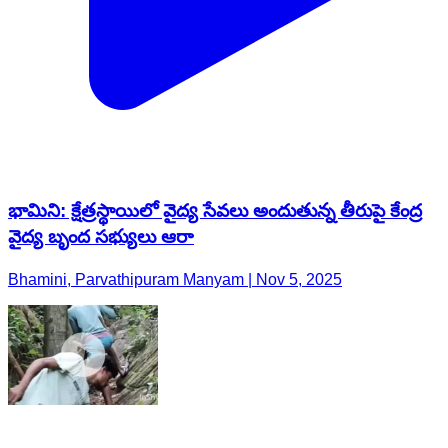
భామిని: క్షేత్రస్థాయిలో వైద్య సేవలు అందుతున్న తీరుపై కేంద్ర
వైద్య బృంద సభ్యులు ఆరా
Bhamini, Parvathipuram Manyam | Nov 5, 2025