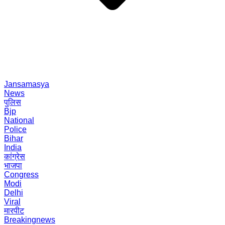
Jansamasya
News
पुलिस
Bjp
National
Police
Bihar
India
कांग्रेस
भाजपा
Congress
Modi
Delhi
Viral
मारपीट
Breakingnews