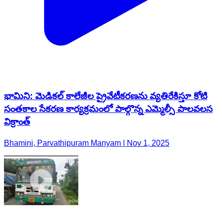
భామిని: మెడికల్ కాలేజీల ప్రైవేటీకరణను వ్యతిరేకిస్తూ కోటి
సంతకాల సేకరణ కార్యక్రమంలో పాల్గొన్న ఎమ్మెల్సీ పాలవలస
విక్రాంత్
Bhamini, Parvathipuram Manyam | Nov 1, 2025