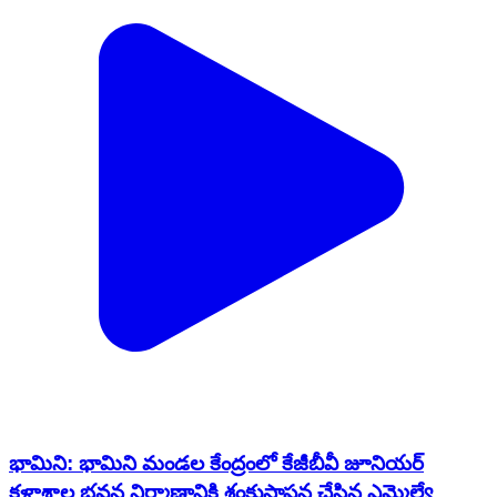
భామిని: భామిని మండల కేంద్రంలో కేజీబీవీ జూనియర్
కళాశాల భవన నిర్మాణానికి శంకుస్థాపన చేసిన ఎమ్మెల్యే