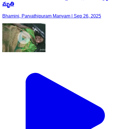
మృతి
Bhamini, Parvathipuram Manyam | Sep 26, 2025