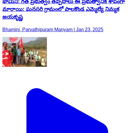
భామిని: గత ప్రభుత్వం తప్పిదాలు ఈ ప్రభుత్వానికి శాపంగా
మారాయి: ఘనసరి గ్రామంలో పాలకొండ ఎమ్మెల్యే నిమ్మక
జయకృష్ణ
Bhamini, Parvathipuram Manyam | Jan 23, 2025