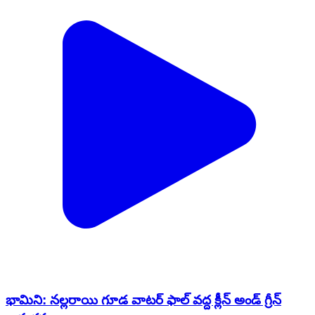
భామిని: నల్లరాయి గూడ వాటర్ ఫాల్ వద్ద క్లీన్ అండ్ గ్రీన్