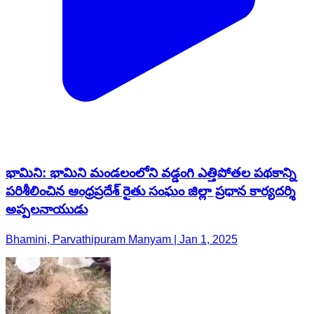
భామిని: భామిని మండలంలోని వడ్డంగి ఎత్తిపోతల పథకాన్ని
పరిశీలించిన ఆంధ్రప్రదేశ్ రైతు సంఘం జిల్లా ప్రధాన కార్యదర్శి
అప్పలనాయుడు
Bhamini, Parvathipuram Manyam | Jan 1, 2025