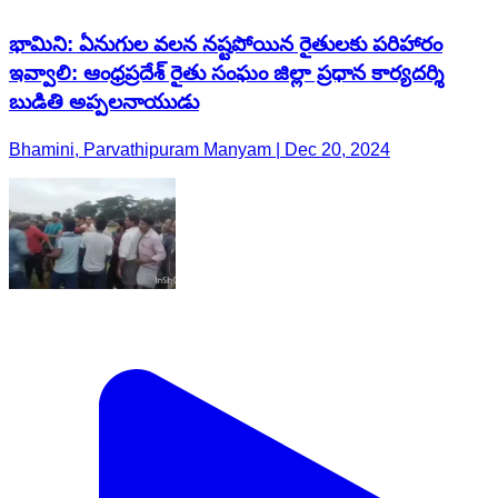
భామిని: ఏనుగుల వలన నష్టపోయిన రైతులకు పరిహారం
ఇవ్వాలి: ఆంధ్రప్రదేశ్ రైతు సంఘం జిల్లా ప్రధాన కార్యదర్శి
బుడితి అప్పలనాయుడు
Bhamini, Parvathipuram Manyam | Dec 20, 2024