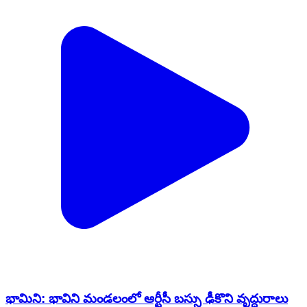
భామిని: భావిని మండలంలో ఆర్టీసీ బస్సు ఢీకొని వృద్ధురాలు