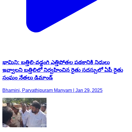
భామిని: బత్తిలి-వడ్డంగి ఎత్తిపోతల పథకానికి నిధులు
ఇవ్వాలని బత్తిలిలో నిర్వహించిన రైతు సదస్సులో ఏపీ రైతు
సంఘం నేతలు డిమాండ్
Bhamini, Parvathipuram Manyam | Jan 29, 2025