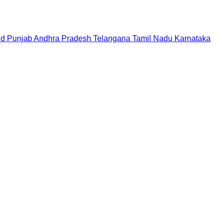
nd
Punjab
Andhra Pradesh
Telangana
Tamil Nadu
Karnataka