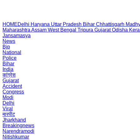
HOME
Delhi
Haryana
Uttar Pradesh
Bihar
Chhattisgarh
Madhy
Maharashtra
Assam
West Bengal
Tripura
Gujarat
Odisha
Kera
Jansamasya
News
Bjp
National
Police
Bihar
India
कांग्रेस
Gujarat
Accident
Congress
Modi
Delhi
Viral
मारपीट
Jharkhand
Breakingnews
Narendramodi
Nitishkumar