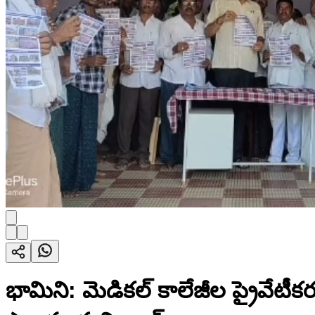
భామిని: మెడికల్ కాలేజీల ప్రైవేటీకర