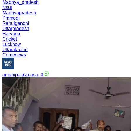
Madhya_pradesh
Nsui
Madhyapradesh
Pmmodi
Rahulgandhi
Uttarpradesh
Haryana
Cricket
Lucknow
Uttarakhand
Crimenews
amanipalavalasa_3