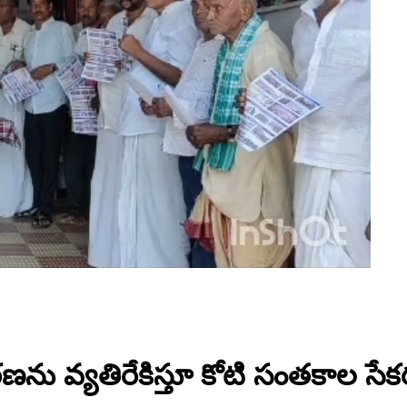
ణను వ్యతిరేకిస్తూ కోటి సంతకాల సేకరణ