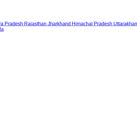
a Pradesh
Rajasthan
Jharkhand
Himachal Pradesh
Uttarakha
la