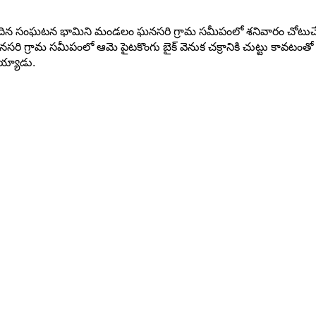
తి చెందిన సంఘటన భామిని మండలం ఘనసరి గ్రామ సమీపంలో శనివారం చోటుచేస
 ఘనసరి గ్రామ సమీపంలో ఆమె పైటకొంగు బైక్ వెనుక చక్రానికి చుట్టు కావట
రయ్యాడు.