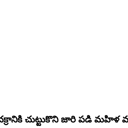
క్రానికి చుట్టుకొని జారి పడి మహిళ 