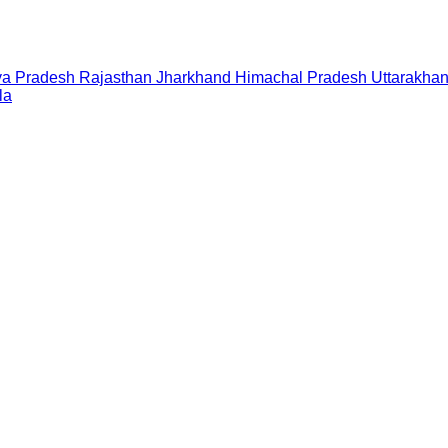
a Pradesh
Rajasthan
Jharkhand
Himachal Pradesh
Uttarakha
la