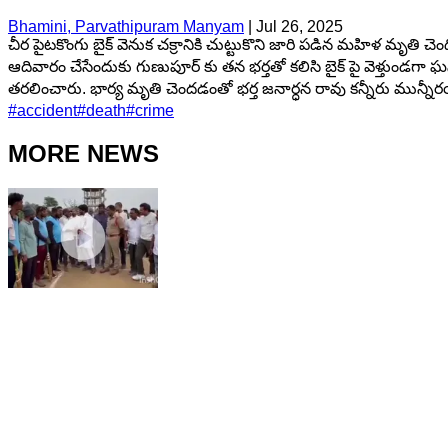
Bhamini, Parvathipuram Manyam
|
Jul 26, 2025
చీర పైటకొంగు బైక్ వెనుక చక్రానికి చుట్టుకొని జారి పడిన మహిళ మృ
ఆదివారం చేసేందుకు గుణుపూర్ కు తన భర్తతో కలిసి బైక్ పై వెళ్తుండగా
తరలించారు. భార్య మృతి చెందడంతో భర్త జనార్ధన రావు కన్నీరు మున్నీ
#
accident
#
death
#
crime
MORE NEWS