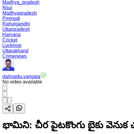
Madhya_pradesh
Nsui
Madhyapradesh
Pmmodi
Rahulgandhi
Uttarpradesh
Haryana
Cricket
Lucknow
Uttarakhand
Crimenews
dalinaidu.vangala
No video available
భామిని: చీర పైటకొంగు బైకు వెనుక చ