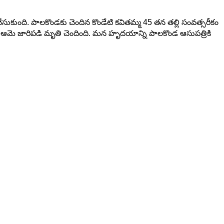
ుకుంది. పాలకొండకు చెందిన కొండేటి కవితమ్మ 45 తన తల్లి సంవత్సరీకం
ంతో ఆమె జారిపడి మృతి చెందింది. మన హృదయాన్ని పాలకొండ ఆసుపత్రికి