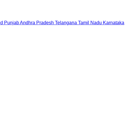
nd
Punjab
Andhra Pradesh
Telangana
Tamil Nadu
Karnataka