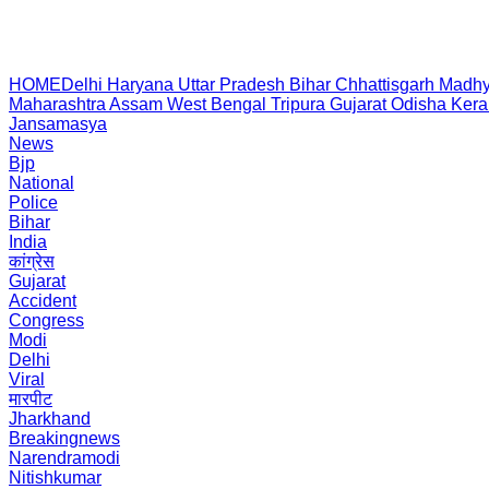
HOME
Delhi
Haryana
Uttar Pradesh
Bihar
Chhattisgarh
Madhy
Maharashtra
Assam
West Bengal
Tripura
Gujarat
Odisha
Kera
Jansamasya
News
Bjp
National
Police
Bihar
India
कांग्रेस
Gujarat
Accident
Congress
Modi
Delhi
Viral
मारपीट
Jharkhand
Breakingnews
Narendramodi
Nitishkumar