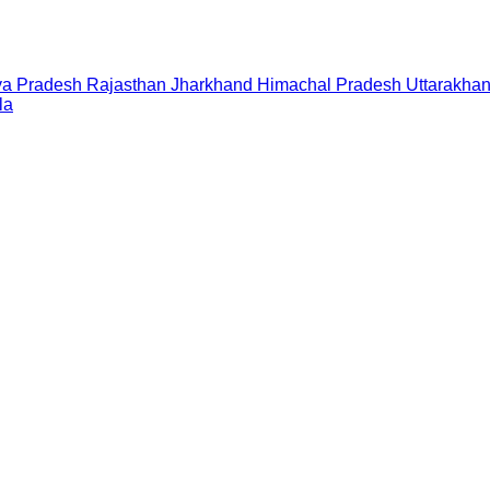
a Pradesh
Rajasthan
Jharkhand
Himachal Pradesh
Uttarakha
la