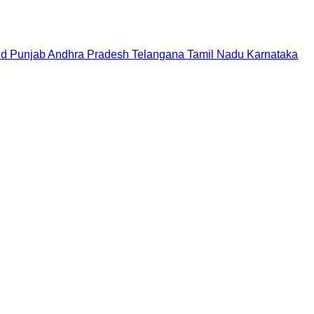
nd
Punjab
Andhra Pradesh
Telangana
Tamil Nadu
Karnataka