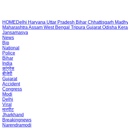
HOME
Delhi
Haryana
Uttar Pradesh
Bihar
Chhattisgarh
Madhy
Maharashtra
Assam
West Bengal
Tripura
Gujarat
Odisha
Kera
Jansamasya
News
Bjp
National
Police
Bihar
India
कांग्रेस
बीजेपी
Gujarat
Accident
Congress
Modi
Delhi
Viral
मारपीट
Jharkhand
Breakingnews
Narendramodi