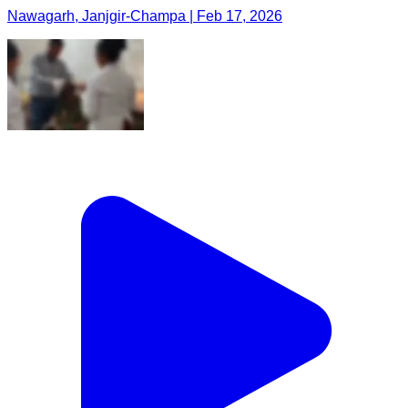
Nawagarh, Janjgir-Champa | Feb 17, 2026