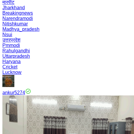
मारपीट
Jharkhand
Breakingnews
Narendramodi
Nitishkumar
Madhya_pradesh
Nsui
उत्तरप्रदेश
Pmmodi
Rahulgandhi
Uttarpradesh
Haryana
Cricket
Lucknow
ankur5274