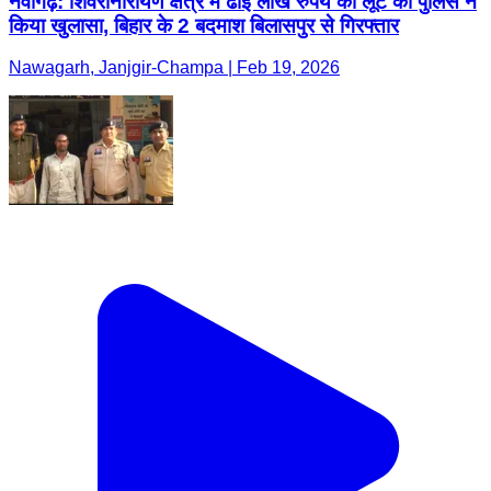
नवागढ़: शिवरीनारायण क्षेत्र में ढाई लाख रुपये की लूट का पुलिस ने
किया खुलासा, बिहार के 2 बदमाश बिलासपुर से गिरफ्तार
Nawagarh, Janjgir-Champa | Feb 19, 2026