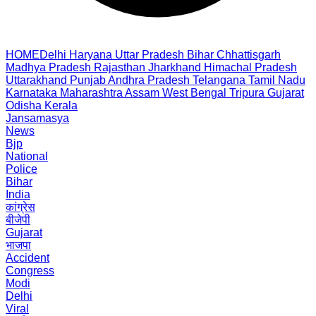
HOME
Delhi
Haryana
Uttar Pradesh
Bihar
Chhattisgarh
Madhya Pradesh
Rajasthan
Jharkhand
Himachal Pradesh
Uttarakhand
Punjab
Andhra Pradesh
Telangana
Tamil Nadu
Karnataka
Maharashtra
Assam
West Bengal
Tripura
Gujarat
Odisha
Kerala
Jansamasya
News
Bjp
National
Police
Bihar
India
कांग्रेस
बीजेपी
Gujarat
भाजपा
Accident
Congress
Modi
Delhi
Viral