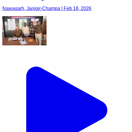
Nawagarh, Janjgir-Champa | Feb 18, 2026