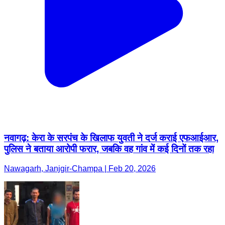
नवागढ़: केरा के सरपंच के खिलाफ युवती ने दर्ज कराई एफआईआर,
पुलिस ने बताया आरोपी फरार, जबकि वह गांव में कई दिनों तक रहा
Nawagarh, Janjgir-Champa | Feb 20, 2026