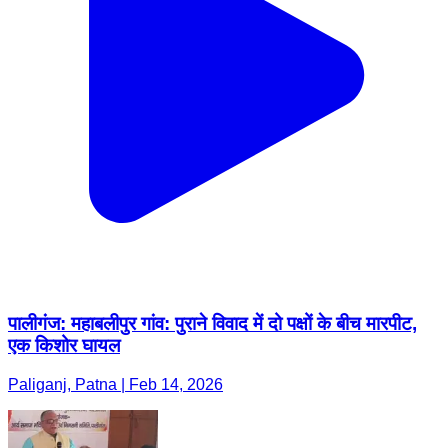
पालीगंज: महाबलीपुर गांव: पुराने विवाद में दो पक्षों के बीच मारपीट,
एक किशोर घायल
Paliganj, Patna | Feb 14, 2026