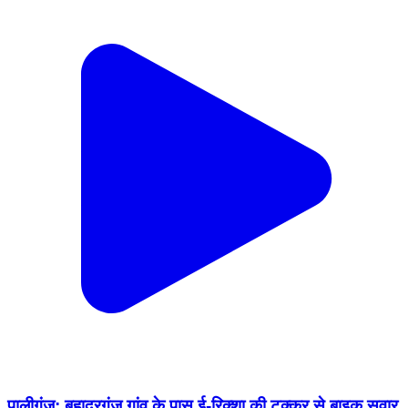
पालीगंज: बहादुरगंज गांव के पास ई-रिक्शा की टक्कर से बाइक सवार