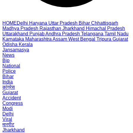
HOME
Delhi
Haryana
Uttar Pradesh
Bihar
Chhattisgarh
Madhya Pradesh
Rajasthan
Jharkhand
Himachal Pradesh
Uttarakhand
Punjab
Andhra Pradesh
Telangana
Tamil Nadu
Karnataka
Maharashtra
Assam
West Bengal
Tripura
Gujarat
Odisha
Kerala
Jansamasya
News
Bjp
National
Police
Bihar
India
कांग्रेस
Gujarat
Accident
Congress
Modi
Delhi
Viral
मारपीट
Jharkhand