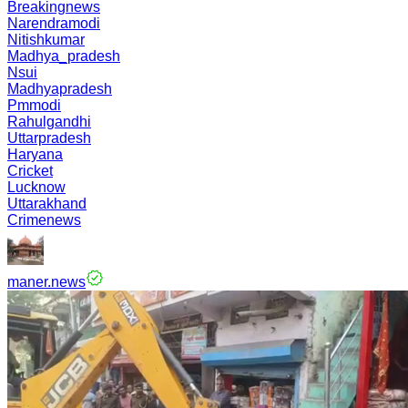
Breakingnews
Narendramodi
Nitishkumar
Madhya_pradesh
Nsui
Madhyapradesh
Pmmodi
Rahulgandhi
Uttarpradesh
Haryana
Cricket
Lucknow
Uttarakhand
Crimenews
maner.news