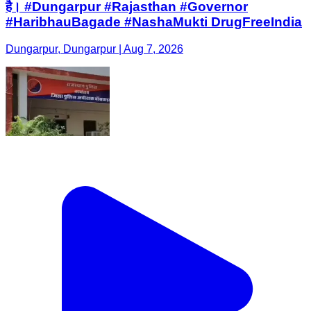
है। #Dungarpur #Rajasthan #Governor
#HaribhauBagade #NashaMukti DrugFreeIndia
Dungarpur, Dungarpur | Aug 7, 2026