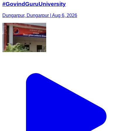
#GovindGuruUniversity
Dungarpur, Dungarpur | Aug 6, 2026