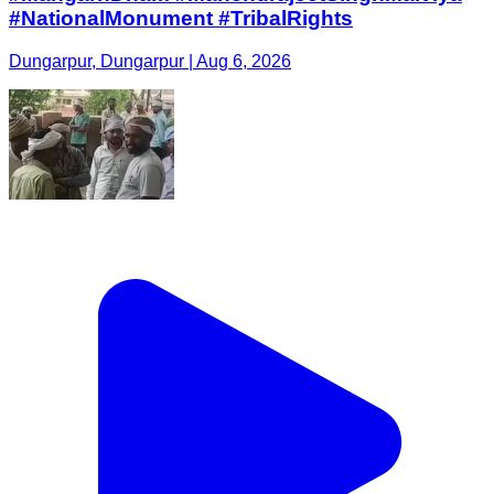
#NationalMonument #TribalRights
Dungarpur, Dungarpur | Aug 6, 2026