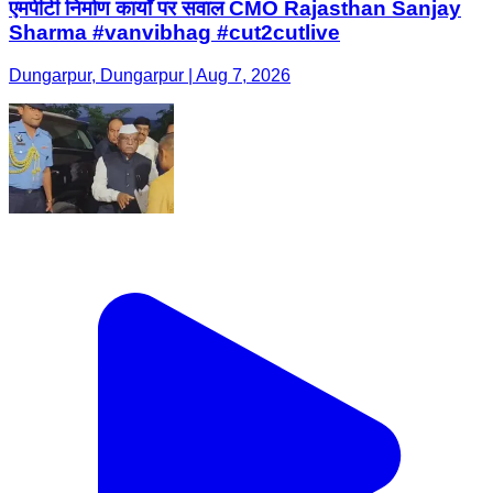
एमपीटी निर्माण कार्यों पर सवाल CMO Rajasthan Sanjay
Sharma #vanvibhag #cut2cutlive
Dungarpur, Dungarpur | Aug 7, 2026