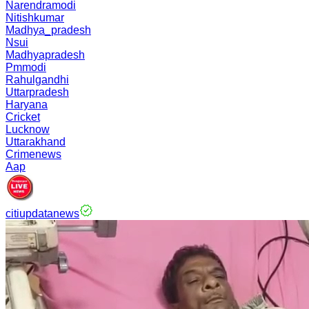
Narendramodi
Nitishkumar
Madhya_pradesh
Nsui
Madhyapradesh
Pmmodi
Rahulgandhi
Uttarpradesh
Haryana
Cricket
Lucknow
Uttarakhand
Crimenews
Aap
citiupdatanews