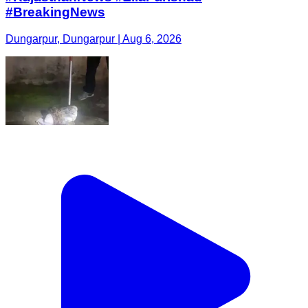
#BreakingNews
Dungarpur, Dungarpur | Aug 6, 2026