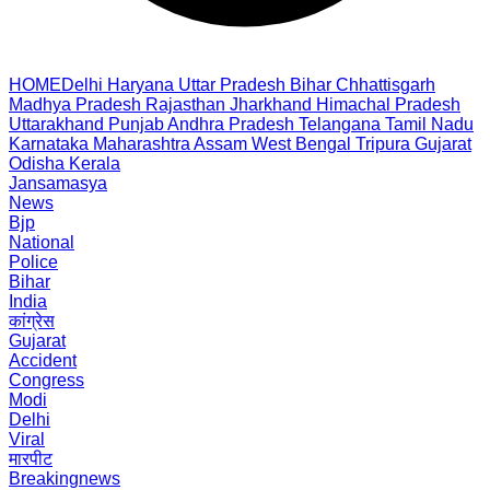
HOME
Delhi
Haryana
Uttar Pradesh
Bihar
Chhattisgarh
Madhya Pradesh
Rajasthan
Jharkhand
Himachal Pradesh
Uttarakhand
Punjab
Andhra Pradesh
Telangana
Tamil Nadu
Karnataka
Maharashtra
Assam
West Bengal
Tripura
Gujarat
Odisha
Kerala
Jansamasya
News
Bjp
National
Police
Bihar
India
कांग्रेस
Gujarat
Accident
Congress
Modi
Delhi
Viral
मारपीट
Breakingnews