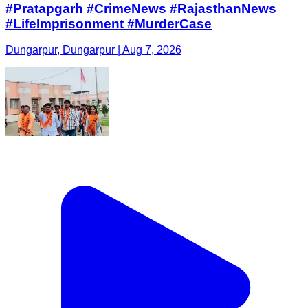
#Pratapgarh #CrimeNews #RajasthanNews
#LifeImprisonment #MurderCase
Dungarpur, Dungarpur | Aug 7, 2026