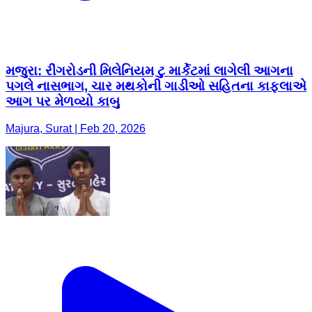
મજુરા: રીંગરોડની મિલેનિયમ ટુ માર્કેટમાં લાગેલી આગના
પગલે નાસભાગ, ચાર મથકોની ગાડીઓ સહિતના કાફલાએ
આગ પર મેળવ્યો કાબુ
Majura, Surat | Feb 20, 2026