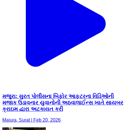
મજુરા: સુરત પોલીસના બિફોર આફ્ટરના વિડિઓની
મજાક ઉડાવનાર યુવાનોની અઠવાલાઈન્સ ખાતે સાયબર
ક્રાઇમ દ્વારા અટકાયત કરી
Majura, Surat | Feb 20, 2026