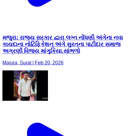
મજુરા: રાજ્ય સરકાર દ્વારા લગ્ન નોંધણી અંગેના નવા
કાયદાના નોટિફિકેશન અંગે સુરતના પાટીદાર સમાજ
અગ્રણી વિજય માંગુકિયા,સાંભળો
Majura, Surat | Feb 20, 2026