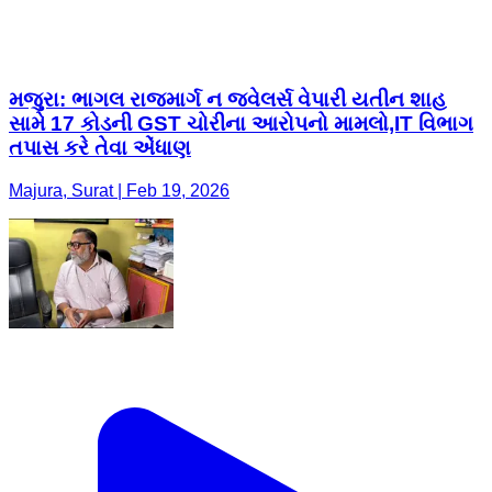
મજુરા: ભાગલ રાજમાર્ગ ન જ્વેલર્સ વેપારી યતીન શાહ
સામે 17 કોડની GST ચોરીના આરોપનો મામલો,IT વિભાગ
તપાસ કરે તેવા એંધાણ
Majura, Surat | Feb 19, 2026