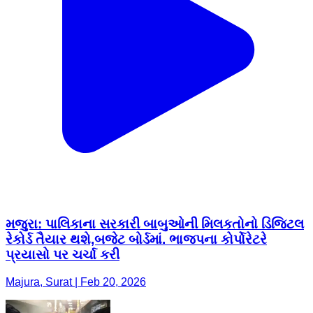
મજુરા: પાલિકાના સરકારી બાબુઓની મિલકતોનો ડિજિટલ
રેકોર્ડ તૈયાર થશે,બજેટ બોર્ડમાં. ભાજપના કોર્પોરેટરે
પ્રયાસો પર ચર્ચા કરી
Majura, Surat | Feb 20, 2026