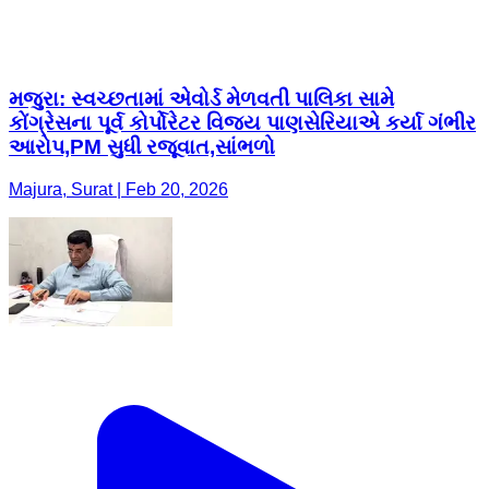
મજુરા: સ્વચ્છતામાં એવોર્ડ મેળવતી પાલિકા સામે
કોંગ્રેસના પૂર્વ કોર્પોરેટર વિજય પાણસેરિયાએ કર્યા ગંભીર
આરોપ,PM સુધી રજૂવાત,સાંભળો
Majura, Surat | Feb 20, 2026