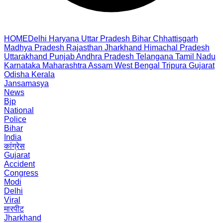
HOME
Delhi
Haryana
Uttar Pradesh
Bihar
Chhattisgarh
Madhya Pradesh
Rajasthan
Jharkhand
Himachal Pradesh
Uttarakhand
Punjab
Andhra Pradesh
Telangana
Tamil Nadu
Karnataka
Maharashtra
Assam
West Bengal
Tripura
Gujarat
Odisha
Kerala
Jansamasya
News
Bjp
National
Police
Bihar
India
कांग्रेस
Gujarat
Accident
Congress
Modi
Delhi
Viral
मारपीट
Jharkhand