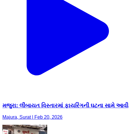
મજુરા: લીંબાયત વિસ્તારમાં ફાયરિંગની ઘટના સામે આવી
Majura, Surat | Feb 20, 2026