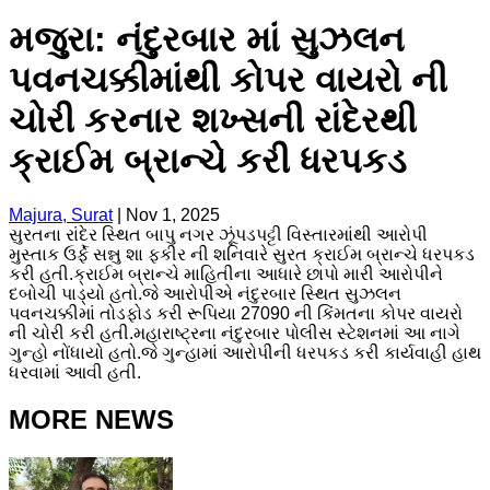
મજુરા: નંદુરબાર માં સુઝલન
પવનચક્કીમાંથી કોપર વાયરો ની
ચોરી કરનાર શખ્સની રાંદેરથી
ક્રાઈમ બ્રાન્ચે કરી ધરપકડ
Majura, Surat
|
Nov 1, 2025
સુરતના રાંદેર સ્થિત બાપુ નગર ઝૂંપડપટ્ટી વિસ્તારમાંથી આરોપી
મુસ્તાક ઉર્ફે સન્નુ શા ફકીર ની શનિવારે સુરત ક્રાઈમ બ્રાન્ચે ધરપકડ
કરી હતી.ક્રાઈમ બ્રાન્ચે માહિતીના આધારે છાપો મારી આરોપીને
દબોચી પાડ્યો હતો.જે આરોપીએ નંદુરબાર સ્થિત સુઝલન
પવનચક્કીમાં તોડફોડ કરી રૂપિયા 27090 ની કિંમતના કોપર વાયરો
ની ચોરી કરી હતી.મહારાષ્ટ્રના નંદુરબાર પોલીસ સ્ટેશનમાં આ નાગે
ગુન્હો નોંધાયો હતો.જે ગુન્હામાં આરોપીની ધરપકડ કરી કાર્યવાહી હાથ
ધરવામાં આવી હતી.
MORE NEWS