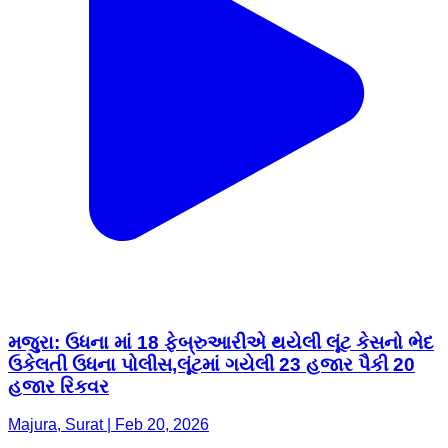
મજુરા: ઉધના માં 18 ફેબ્રુઆરીએ થયેલી લૂંટ કેસનો ભેદ
ઉકેલતી ઉધના પોલીસ,લૂંટમાં ગયેલી 23 હજાર પૈકી 20
હજાર રિકવર
Majura, Surat | Feb 20, 2026