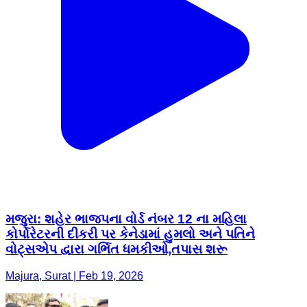
મજુરા: શહેર ભાજપના વોર્ડ નંબર 12 ના મહિલા
કોર્પોરેટરની દીકરી પર કેનેડામાં હુમલો અને પતિને
વોટ્સએપ દ્વારા ગર્ભિત ધમકીઓ,તપાસ શરૂ
Majura, Surat | Feb 19, 2026