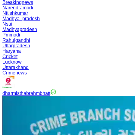
Breakingnews
Narendramodi
Nitishkumar
Madhya_pradesh
Nsui
Madhyapradesh
Pmmodi
Rahulgandhi
Uttarpradesh
Haryana
Cricket
Lucknow
Uttarakhand
Crimenews
dharmisthabrahmbhatt