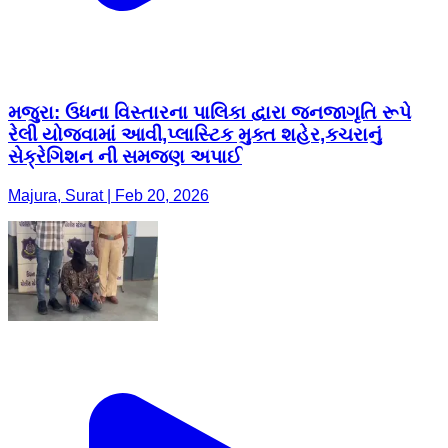
મજુરા: ઉધના વિસ્તારના પાલિકા દ્વારા જનજાગૃતિ રૂપે
રેલી યોજવામાં આવી,પ્લાસ્ટિક મુક્ત શહેર,કચરાનું
સેક્રેગિશન ની સમજણ અપાઈ
Majura, Surat | Feb 20, 2026