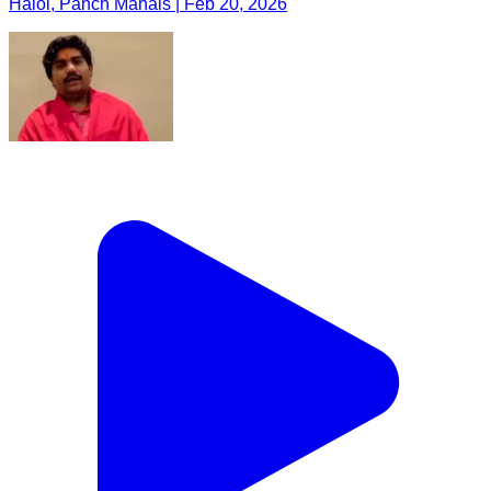
Halol, Panch Mahals | Feb 20, 2026