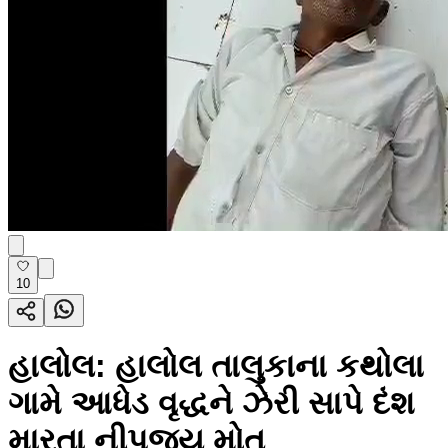
10
હાલોલ: હાલોલ તાલુકાના કથોલા
ગામે આધેડ વૃદ્ધને ઝેરી સાપે દંશ
મારતા નીપજ્યુ મોત