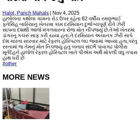
Halol, Panch Mahals
|
Nov 4, 2025
હાલોલના કથોલા ગામના રોડ ઉપર રહેતા 62 વર્ષીય રમણભાઈ
ફતેસિંહ બારિયાનુ ખેતરમા કામ દરમિયાન દુર્ભાગ્યપૂર્ણ રીતે ઝેરી
સાપના દંશથી આજે મંગળવારના રોજ મોત નીપજ્યું છે.તેઓ ખેતરમા
ડાંગરનુ કચરું સાફ કરી રહ્યા હતા.તે દરમિયાન અચાનક ઝેરી સાપે
દંશ મારતા સારવાર માટે રેફરલ હોસ્પિટલ લઇ જવામાં આવ્યા હતા,પરંતુ
રસ્તામાં જ તેમનું મોત નિપજ્યુ હતુ બનાવ સંદર્ભે પાવાગઢ પોલીસ
મૂર્તદેહને હાલોલ રેફરલ હોસ્પિટલ ખાતે પીએમ અર્થે મોકલી વધુ તપાસ
હાથ ધરી છે
#
other
MORE NEWS