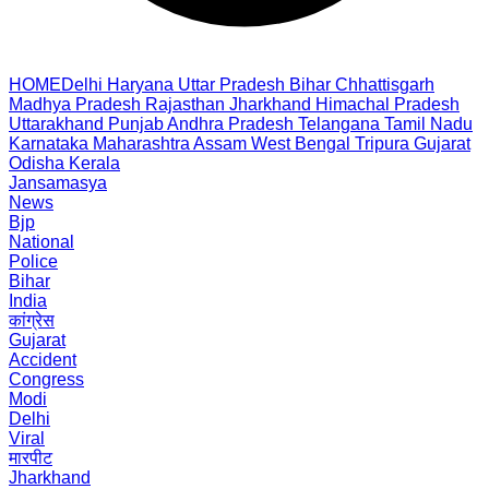
HOME
Delhi
Haryana
Uttar Pradesh
Bihar
Chhattisgarh
Madhya Pradesh
Rajasthan
Jharkhand
Himachal Pradesh
Uttarakhand
Punjab
Andhra Pradesh
Telangana
Tamil Nadu
Karnataka
Maharashtra
Assam
West Bengal
Tripura
Gujarat
Odisha
Kerala
Jansamasya
News
Bjp
National
Police
Bihar
India
कांग्रेस
Gujarat
Accident
Congress
Modi
Delhi
Viral
मारपीट
Jharkhand