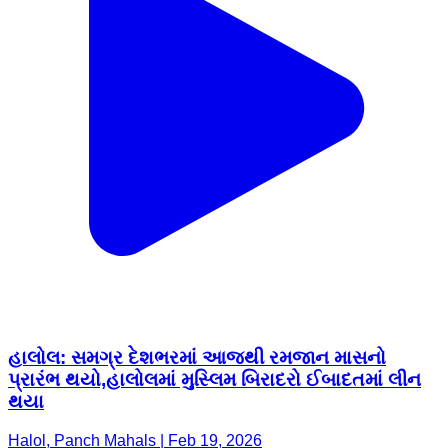
હાલોલ: સમગ્ર દેશભરમાં આજથી રમજાન માસનો
પ્રારંભ થયો,હાલોલમાં મુસ્લિમ બિરાદરો ઈબાદતમાં લીન
થયા
Halol, Panch Mahals | Feb 19, 2026