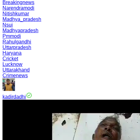
Breakingnews
Narendramodi
Nitishkumar
Madhya_pradesh
Nsui
Madhyapradesh
Pmmodi
Rahulgandhi
Uttarpradesh
Haryana
Cricket
Lucknow
Uttarakhand
Crimenews
kadirdadhi