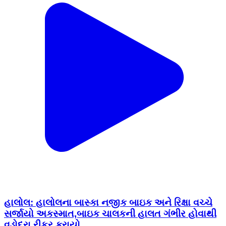
હાલોલ: હાલોલના બાસ્કા નજીક બાઇક અને રિક્ષા વચ્ચે
સર્જાયો અકસ્માત,બાઇક ચાલકની હાલત ગંભીર હોવાથી
વડોદરા રીફર કરાયો