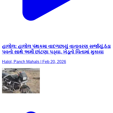
હાલોલ: હાલોલ પંથકમા વાદળછાયું વાતાવરણ સર્જાયું,ઠંડા
પવનો સાથે અમી છાંટણા પડ્યા, ખેડૂતો ચિતામાં મુકાયા
Halol, Panch Mahals | Feb 20, 2026