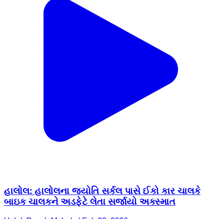
હાલોલ: હાલોલના જ્યોતિ સર્કલ પાસે ઈકો કાર ચાલકે
બાઇક ચાલકને અડફેટે લેતા સર્જાયો અક્સ્માત