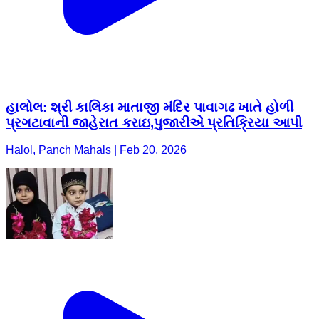
હાલોલ: શ્રી કાલિકા માતાજી મંદિર પાવાગઢ ખાતે હોળી
પ્રગટાવાની જાહેરાત કરાઇ,પુજારીએ પ્રતિક્રિયા આપી
Halol, Panch Mahals | Feb 20, 2026