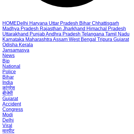
HOME
Delhi
Haryana
Uttar Pradesh
Bihar
Chhattisgarh
Madhya Pradesh
Rajasthan
Jharkhand
Himachal Pradesh
Uttarakhand
Punjab
Andhra Pradesh
Telangana
Tamil Nadu
Karnataka
Maharashtra
Assam
West Bengal
Tripura
Gujarat
Odisha
Kerala
Jansamasya
News
Bjp
National
Police
Bihar
India
कांग्रेस
बीजेपी
Gujarat
Accident
Congress
Modi
Delhi
Viral
मारपीट