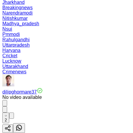
Jharkhand
Breakingnews
Narendramodi
Nitishkumar
Madhya_pradesh
Nsui
Pmmodi
Rahulgandhi
Uttarpradesh
Haryana
Cricket
Lucknow
Uttarakhand
Crimenews
dilipghormare37
No video available
2