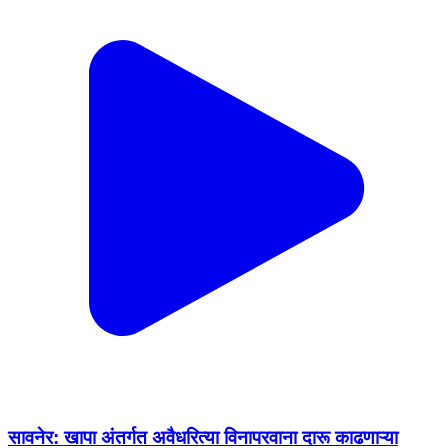
सावनेर: खापा अंतर्गत अवैधरित्या विनापरवाना दारू काढणाऱ्या
आरोपी विरुद्ध गुन्हा नोंद
Savner, Nagpur | Feb 17, 2026