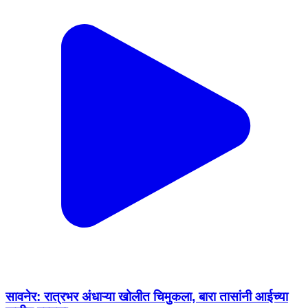
सावनेर: रात्रभर अंधाऱ्या खोलीत चिमुकला, बारा तासांनी आईच्या