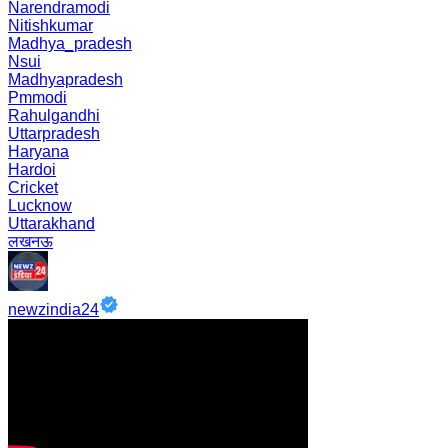
Narendramodi
Nitishkumar
Madhya_pradesh
Nsui
Madhyapradesh
Pmmodi
Rahulgandhi
Uttarpradesh
Haryana
Hardoi
Cricket
Lucknow
Uttarakhand
लखनऊ
newzindia24