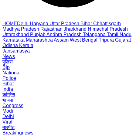
HOME
Delhi
Haryana
Uttar Pradesh
Bihar
Chhattisgarh
Madhya Pradesh
Rajasthan
Jharkhand
Himachal Pradesh
Uttarakhand
Punjab
Andhra Pradesh
Telangana
Tamil Nadu
Karnataka
Maharashtra
Assam
West Bengal
Tripura
Gujarat
Odisha
Kerala
Jansamasya
News
पुलिस
Bjp
National
Police
Bihar
India
कांग्रेस
भाजपा
Congress
Modi
Delhi
Viral
मारपीट
Breakingnews