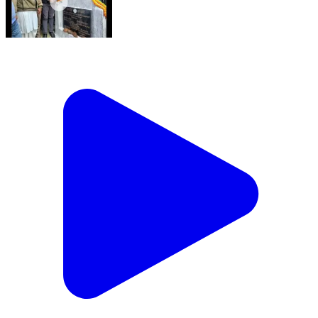
काठीकुंड: विधायक ने धावाडांगाल पंचायत के दलदली गांव में पीसीसी
पथ निर्माण कार्य का शिलान्यास किया