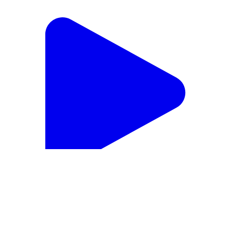
काठीकुंड: काठीकुण्ड में भाई-बहन के अटूट स्नेह का त्यौहार भैया