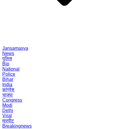
Jansamasya
News
पुलिस
Bjp
National
Police
Bihar
India
कांग्रेस
भाजपा
Congress
Modi
Delhi
Viral
मारपीट
Breakingnews