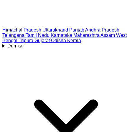
Himachal Pradesh
Uttarakhand
Punjab
Andhra Pradesh
Telangana
Tamil Nadu
Karnataka
Maharashtra
Assam
West
Bengal
Tripura
Gujarat
Odisha
Kerala
Dumka