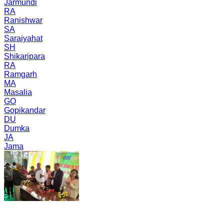
Jarmundi
RA
Ranishwar
SA
Saraiyahat
SH
Shikaripara
RA
Ramgarh
MA
Masalia
GO
Gopikandar
DU
Dumka
JA
Jama