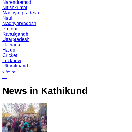
Narendramodi
Nitishkumar
Madhya_pradesh
Nsui
Madhyapradesh
Pmmodi
Rahulgandhi
Uttarpradesh
Haryana
Hardoi
Cricket
Lucknow
Uttarakhand
लखनऊ
←
News in Kathikund