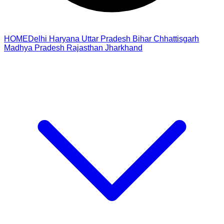
HOME
Delhi
Haryana
Uttar Pradesh
Bihar
Chhattisgarh
Madhya Pradesh
Rajasthan
Jharkhand