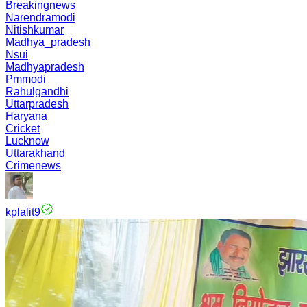
Breakingnews
Narendramodi
Nitishkumar
Madhya_pradesh
Nsui
Madhyapradesh
Pmmodi
Rahulgandhi
Uttarpradesh
Haryana
Cricket
Lucknow
Uttarakhand
Crimenews
kplalit9