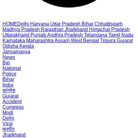
HOME
Delhi
Haryana
Uttar Pradesh
Bihar
Chhattisgarh
Madhya Pradesh
Rajasthan
Jharkhand
Himachal Pradesh
Uttarakhand
Punjab
Andhra Pradesh
Telangana
Tamil Nadu
Karnataka
Maharashtra
Assam
West Bengal
Tripura
Gujarat
Odisha
Kerala
Jansamasya
News
Bjp
National
Police
Bihar
India
कांग्रेस
Gujarat
Accident
Congress
Modi
Delhi
Viral
मारपीट
Jharkhand