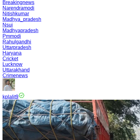
Breakingnews
Narendramodi
Nitishkumar
Madhya_pradesh
Nsui
Madhyapradesh
Pmmodi
Rahulgandhi
Uttarpradesh
Haryana
Cricket
Lucknow
Uttarakhand
Crimenews
kplalit9