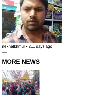
nekhelkhmur
•
211 days ago
,,,,,
MORE NEWS