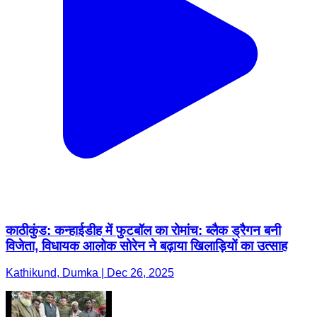
काठीकुंड: कन्हाईडीह में फुटबॉल का रोमांच: ब्लैक ड्रैगन बनी
विजेता, विधायक आलोक सोरेन ने बढ़ाया खिलाड़ियों का उत्साह
Kathikund, Dumka | Dec 26, 2025