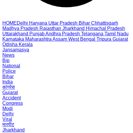
HOME
Delhi
Haryana
Uttar Pradesh
Bihar
Chhattisgarh
Madhya Pradesh
Rajasthan
Jharkhand
Himachal Pradesh
Uttarakhand
Punjab
Andhra Pradesh
Telangana
Tamil Nadu
Karnataka
Maharashtra
Assam
West Bengal
Tripura
Gujarat
Odisha
Kerala
Jansamasya
News
Bjp
National
Police
Bihar
India
कांग्रेस
Gujarat
Accident
Congress
Modi
Delhi
Viral
मारपीट
Jharkhand