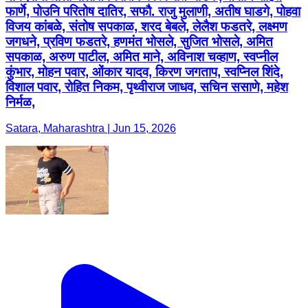
फार्णे, पोउनि परितोष दातिर, सफौ. राजु मुलाणी, अतीष घाडगे, पोहवा
विजय कांबळे, संतोष सपकाळ, शरद बेबले, लेलैश फडतरे, लक्ष्मण
जगधने, प्रविण फडतरे, हणमंत भोसले, सुजित भोसले, अमित
सपकाळ, अरुण पाटील, अमित माने, अविनाश चव्हाण, स्वप्नील
कुंभार, मोहन पवार, ओंकार यादव, किरण जगताप, स्वप्निल शिंदे,
विशाल पवार, रोहित निकम, पृथ्वीराज जाधव, सचिन ससाणे, महेश
निर्मळ,
Satara, Maharashtra | Jun 15, 2026