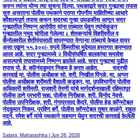
करुन त्यांना योग्य त्या सुचना दिल्या. पथकाद्वारे सदर गुन्ह्याचा तपास
सुरु असताना पोलीस पथकाने प्राप्त गोपनीय माहितीच्या आधारे
कौशल्यपूर्ण तपास करून सदरचा गुन्हा उघडकीस आणून सदर
गुन्ह्यातील निष्पन्न आरोपीत यांना ताब्यात घेवुन त्यांचेकुडन
गुन्ह्यातील नमुद चोरीला गेलेल्या ८ शेतकऱ्यांचे विहरीवरील व
कॅनोलवरील शेतीपंपासाठी वापरण्यात येणाऱ्या तांब्याचे केबल वायर
असा एकूण ५५,३००/- रुपये किंमतीचा मुदेमाल हस्तगत करण्यात
आला आहे. सदर गुन्ह्यामध्ये २ विधीसंघर्षित बालकांचा समावेश
असल्याचे तपासामध्ये निष्पन्न झालेले आहे. सदर गुन्ह्याचा पुढील
तपास पो. हे. कॉ/नंदकुमार निकम हे करत आहेत. सदरची
कारवाई मा. पोलीस अधीक्षक सो, श्री. निखील पिंगळे, मा. अप्पर
पोलीस अधीक्षक श्रीमती वैशाली कडूकर, मा. उपविभागीय पोलीस
अधिकारी श्रीमती, राजश्री तेरणी यांचे मार्गदर्शनाखाली रहिमतपूर
पोलीस ठाणे प्रभारी सहा. पोलीस निरीक्षक, श्री. विनोद नेवसे,
पोलीस उपनिरीक्षक, श्री. गंगाप्रसाद केंद्रे, पोलीस हेड कॉन्स्टेबल
नंदकुमार निकम, प्रविण बर्गे, पोलीस कॉन्स्टेबल तुषार काळंगे, राहुल
मदने, रमेश बर्गे यांचे पथकाने सहभाग घेवुन सदरची कारवाई केलेली
आहे.
Satara, Maharashtra | Jun 26, 2026