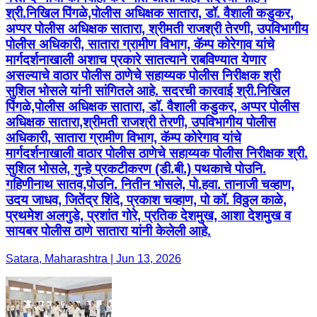
श्री.निखिल पिंगळे,पोलीस अधिक्षक सातारा, डॉ. वैशाली कडुकर,
अप्पर पोलीस अधिक्षक सातारा, श्रीमती राजश्री तेरणी, उपविभागीय
पोलीस अधिकारी, सातारा ग्रामीण विभाग, कॅम्प कोरेगाव यांचे
मार्गदर्शनाखाली अशाच प्रकारे सातत्याने राबविण्यात येणार
असल्याचे वाठार पोलीस ठाणेचे सहाय्यक पोलीस निरीक्षक श्री
सुशिल भोसले यांनी सांगितले आहे. सदरची कारवाई श्री.निखिल
पिंगळे,पोलीस अधिक्षक सातारा, डॉ. वैशाली कडुकर, अप्पर पोलीस
अधिक्षक सातारा,श्रीमती राजश्री तेरणी, उपविभागीय पोलीस
अधिकारी, सातारा ग्रामीण विभाग, कॅम्प कोरेगाव यांचे
मार्गदर्शनाखाली वाठार पोलीस ठाणेचे सहाय्यक पोलीस निरीक्षक श्री.
सुशिल भोसले, गुन्हे प्रकटीकरण (डी.बी.) पथकाचे पोउनि.
गहिणीनाथ सातव,पोउनि. नितीन भोसले, पो.हवा. तानाजी चव्हाण,
उदय जाधव, जितेंद्र शिंदे, प्रकाश चव्हाण, पो कॉ. विठ्ठल काळे,
प्रथमेश अलगुडे, प्रशांत गोरे, प्रतिक देशमुख, आशा देशमुख व
सायबर पोलीस ठाणे सातारा यांनी केलेली आहे.
Satara, Maharashtra | Jun 13, 2026