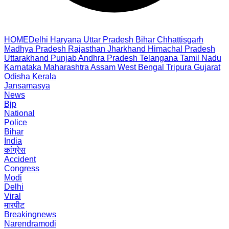
HOME
Delhi
Haryana
Uttar Pradesh
Bihar
Chhattisgarh
Madhya Pradesh
Rajasthan
Jharkhand
Himachal Pradesh
Uttarakhand
Punjab
Andhra Pradesh
Telangana
Tamil Nadu
Karnataka
Maharashtra
Assam
West Bengal
Tripura
Gujarat
Odisha
Kerala
Jansamasya
News
Bjp
National
Police
Bihar
India
कांग्रेस
Accident
Congress
Modi
Delhi
Viral
मारपीट
Breakingnews
Narendramodi