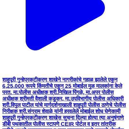
शाहुपूरी गुन्हेप्रकटीकरण शाखेने नागरीकांचे गहाळ झालेले एकुन
6,25,000 रूपये किंमतीचे एकुन 25 मोबाईल मुळ मालकांना केले
परत. मा.पोलीस अधीक्षक श्री.निखिल पिंगळे, मा.अपर पोलीस
अधीक्षक श्रीमती वैशाली कडुकर, मा.उपविभागीय पोलीस अधिकारी
श्री.विपुल पाटील यांचे मार्गदर्शनाखाली शाहुपूरी पोलीस ठाणेचे पोलीस
निरीक्षक श्री.संग्राम शेवाळे यांनी हरवलेले मोबाईल शोध घेणेकामी
शाहुपूरी गुन्हेप्रकटीकरण शाखेस सुचना दिल्या होत्या त्या अनुषंगाणे
डीबी पथकातील पोलीस स्टापणे CEIR पोर्टल व इतर तांत्रीक