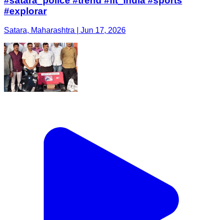
#satara_police #trend #fit_india #sports
#explorar
Satara, Maharashtra | Jun 17, 2026