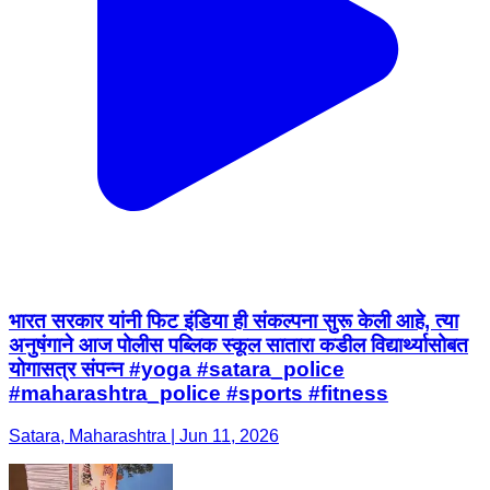
भारत सरकार यांनी फिट इंडिया ही संकल्पना सुरू केली आहे, त्या
अनुषंगाने आज पोलीस पब्लिक स्कूल सातारा कडील विद्यार्थ्यासोबत
योगासत्र संपन्न #yoga #satara_police
#maharashtra_police #sports #fitness
Satara, Maharashtra | Jun 11, 2026