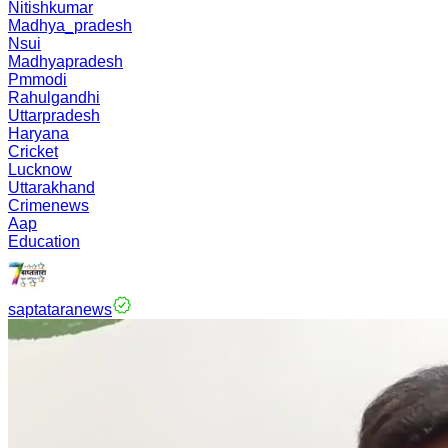
Nitishkumar
Madhya_pradesh
Nsui
Madhyapradesh
Pmmodi
Rahulgandhi
Uttarpradesh
Haryana
Cricket
Lucknow
Uttarakhand
Crimenews
Aap
Education
saptataranews