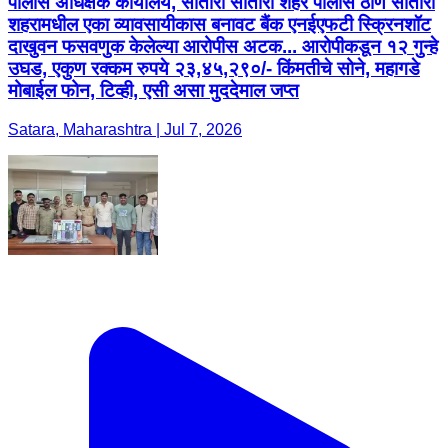
पोलीस अधिक्षक कार्यालय, सातारा सातारा शहर पोलीस ठाणे सातारा
शहरामधील एका व्यावसायीकास बनावट बैंक एनईएफटी स्क्रिनशॉट
दाखुवन फसवणुक केलेल्या आरोपीस अटक... आरोपीकडून १२ गुन्हे
उघड, एकुण रक्कम रुपये २३,४५,२९०/- किंमतीचे सोने, महागडे
मोबाईल फोन, टिव्ही, एसी असा मुददेमाल जप्त
Satara, Maharashtra | Jul 7, 2026