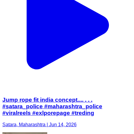
Jump rope fit india concept.... . . .
#satara_police #maharashtra_police
#viralreels #exlporepage #treding
Satara, Maharashtra | Jun 14, 2026