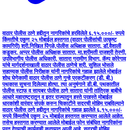
वाठार पोलीस ठाणे हद्दीतुन नागरिकांचे हरविलेले ६,१५,०००/- रुपये
किंमतीचे एकुण २५ मोबाईल हस्तगत (वाठार पोलीसांची उत्कृष्ट
कामगिरी) श्री.निखिल पिंगळे,पोलीस अधिक्षक सातारा, डॉ.वैशाली
कडुकर, अप्पर पोलीस अधिक्षक सातारा, मा.श्रीमती राजश्री तेरणी,
उपविभागीय पोलीस अधिकारी, सातारा ग्रामीण विभाग, कॅम्प कोरेगाव
यांचे मार्गदर्शनाखाली वाठार पोलीस ठाणेचे श्री. सुशिल भोसले
सहाय्यक पोलीस निरीक्षक यांनी नागरिकांचे गहाळ झालेले मोबाईल
शोध घेणेकामी वाठार पोलीस ठाणे गुन्हे प्रकटीकरण (डी. बी.)
पथकास सुचना दिलेल्या होत्या. त्या अनुषंगाने डी.बी. पथकातील
पोलीस स्टाफ व सायबर पोलीस ठाणे सातारा यांनी तांत्रिक बाबीचे
आधारे महाराष्ट्रातुन व इतर राज्यातुन हस्ते परहस्ते मोबाईल
धारकांशी वारंवार संपर्क करुन चिकाटीने सदरची मोहिम राबविल्याने
वाठार पोलीस ठाणे हद्दीतुन नागरिकांचे गहाळ झालेले ६,१५,०००/-
रुपये किंमतीचे एकुण २५ मोबाईल हस्तगत करण्यात आलेले आहेत.
तसेच हस्तगत करण्यात आलेले मोबाईल फोन संबंधित नागरिकांना
परत देण्याची कार्यवाही करण्यात आली आहे. सदरची मोहिम