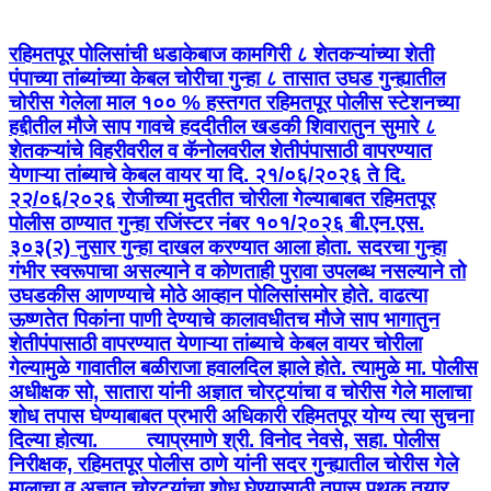
रहिमतपूर पोलिसांची धडाकेबाज कामगिरी ८ शेतकऱ्यांच्या शेती
पंपाच्या तांब्यांच्या केबल चोरीचा गुन्हा ८ तासात उघड गुन्ह्यातील
चोरीस गेलेला माल १०० % हस्तगत रहिमतपूर पोलीस स्टेशनच्या
हद्दीतील मौजे साप गावचे हददीतील खडकी शिवारातुन सुमारे ८
शेतकऱ्यांचे विहरीवरील व कॅनोलवरील शेतीपंपासाठी वापरण्यात
येणाऱ्या तांब्याचे केबल वायर या दि. २१/०६/२०२६ ते दि.
२२/०६/२०२६ रोजीच्या मुदतीत चोरीला गेल्याबाबत रहिमतपूर
पोलीस ठाण्यात गुन्हा रजिंस्टर नंबर १०१/२०२६ बी.एन.एस.
३०३(२) नुसार गुन्हा दाखल करण्यात आला होता. सदरचा गुन्हा
गंभीर स्वरूपाचा असल्याने व कोणताही पुरावा उपलब्ध नसल्याने तो
उघडकीस आणण्याचे मोठे आव्हान पोलिसांसमोर होते. वाढत्या
ऊष्णतेत पिकांना पाणी देण्याचे कालावधीतच मौजे साप भागातुन
शेतीपंपासाठी वापरण्यात येणाऱ्या तांब्याचे केबल वायर चोरीला
गेल्यामुळे गावातील बळीराजा हवालदिल झाले होते. त्यामुळे मा. पोलीस
अधीक्षक सो, सातारा यांनी अज्ञात चोरट्यांचा व चोरीस गेले मालाचा
शोध तपास घेण्याबाबत प्रभारी अधिकारी रहिमतपूर योग्य त्या सुचना
दिल्या होत्या. त्याप्रमाणे श्री. विनोद नेवसे, सहा. पोलीस
निरीक्षक, रहिमतपूर पोलीस ठाणे यांनी सदर गुन्ह्यातील चोरीस गेले
मालाचा व अज्ञात चोरट्यांचा शोध घेण्यासाठी तपास पथक तयार