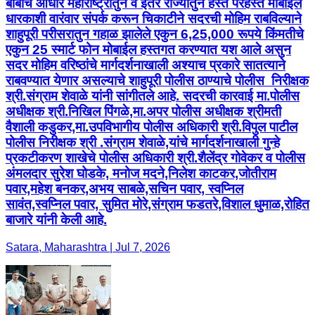
बाबीचे आधारे महाराष्ट्रातुन व इतर राज्यातुन हस्ते परहस्ते मोबाईल
धारकाशी वारंवार संपर्क करून चिकाटीने सदरची मोहिम राबविल्याने
शाहुपूरी परीसरातुन गहाळ झालेले एकुन 6,25,000 रूपये किंमतीचे
एकुन 25 स्मार्ट फोन मोबाईल हस्तगत करण्यात यश आले असुन
सदर मोहिम वरिष्ठांचे मार्गदर्शनाखाली अश्याच प्रकारे सातत्याने
राबवण्यात येणार असल्याचे शाहुपूरी पोलीस ठाण्याचे पोलीस ‍ निरीक्षक
श्री.संग्राम शेवाळे यांनी सांगीतले आहे. सदरची कारवाई मा.पोलीस
अधीक्षक श्री.निखिल पिंगळे,मा.अपर पोलीस अधीक्षक श्रीमती
वैशाली कडुकर,मा.उपविभागीय पोलीस अधिकारी श्री.विपुल पाटील
पोलीस निरीक्षक श्री .संग्राम शेवाळे,यांचे मार्गदर्शनाखाली गुन्हे
प्रकटीकरण शाखेचे पोलीस अधिकारी श्री.शैलेंद्र गोवेकर व पोलीस
अंमलदार सुरेश घोडके, मनोज मदने,निलेश काटकर,जोतीराम
पवार,महेश बनकर,अभय साबळे,सचिन पवार, स्वप्निल
सावंत,स्वप्निल पवार, सुमित मोरे,संग्राम फडतरे,विशाल धुमाळ,रोहित
बाजारे यांनी केली आहे.
Satara, Maharashtra | Jul 7, 2026