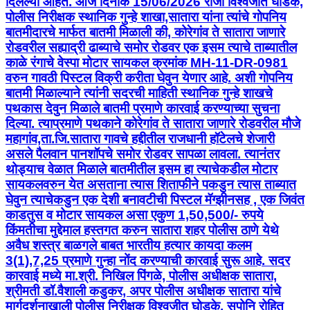
दिलेल्या आहेत. आज दिनांक 15/06/2026 रोजी विश्वजीत घोडके,
पोलीस निरीक्षक स्थानिक गुन्हे शाखा,सातारा यांना त्यांचे गोपनिय
बातमीदारचे मार्फत बातमी मिळाली की, कोरेगांव ते सातारा जाणारे
रोडवरील सह्याद्री ढाब्याचे समोर रोडवर एक इसम त्याचे ताब्यातील
काळे रंगाचे वेस्पा मोटार सायकल क्रमांक MH-11-DR-0981
वरुन गावठी पिस्टल विक्री करीता घेवुन येणार आहे. अशी गोपनिय
बातमी मिळाल्याने त्यांनी सदरची माहिती स्थानिक गुन्हे शाखचे
पथकास देवुन मिळाले बातमी प्रमाणे कारवाई करण्याच्या सुचना
दिल्या. त्याप्रमाणे पथकाने कोरेगांव ते सातारा जाणारे रोडवरील मौजे
महागांव,ता.जि.सातारा गावचे हद्दीतील राजधानी हॉटेलचे शेजारी
असले पैलवान पानशॉपचे समोर रोडवर सापळा लावला. त्यानंतर
थोड्याच वेळात मिळाले बातमीतील इसम हा त्याचेकडील मोटार
सायकलवरुन येत असताना त्यास शिताफीने पकडुन त्यास ताब्यात
घेवुन त्याचेकडुन एक देशी बनावटीची पिस्टल मॅग्झीनसह , एक जिवंत
काडतुस व मोटार सायकल असा एकुण 1,50,500/- रुपये
किंमतीचा मुद्देमाल हस्तगत करुन सातारा शहर पोलीस ठाणे येथे
अवैध शस्त्र बाळगले बाबत भारतीय हत्यार कायदा कलम
3(1),7,25 प्रमाणे गुन्हा नोंद करण्याची कारवाई सुरू आहे. सदर
कारवाई मध्ये मा.श्री. निखिल पिंगळे, पोलीस अधीक्षक सातारा,
श्रीमती डॉ.वैशाली कडुकर, अपर पोलीस अधीक्षक सातारा यांचे
मार्गदर्शनाखाली पोलीस निरीक्षक विश्वजीत घोडके, सपोनि रोहित