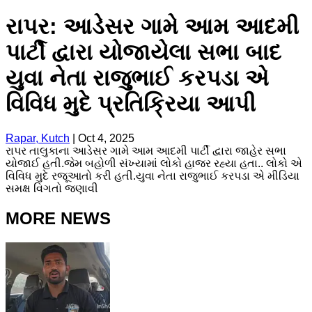
રાપર: આડેસર ગામે આમ આદમી
પાર્ટી દ્વારા યોજાયેલા સભા બાદ
યુવા નેતા રાજુભાઈ કરપડા એ
વિવિધ મુદે પ્રતિક્રિયા આપી
Rapar, Kutch
|
Oct 4, 2025
રાપર તાલુકાના આડેસર ગામે આમ આદમી પાર્ટી દ્વારા જાહેર સભા
યોજાઈ હતી.જેમ બહોળી સંખ્યામાં લોકો હાજર રહ્યા હતા.. લોકો એ
વિવિધ મુદે રજૂઆતો કરી હતી.યુવા નેતા રાજુભાઈ કરપડા એ મીડિયા
સમક્ષ વિગતો જણાવી
MORE NEWS