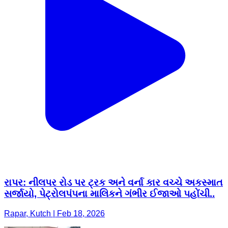
રાપર: નીલપર રોડ પર ટ્રક અને વર્ના કાર વચ્ચે અકસ્માત
સર્જાયો, પેટ્રોલપંપના માલિકને ગંભીર ઈજાઓ પહોંચી..
Rapar, Kutch | Feb 18, 2026