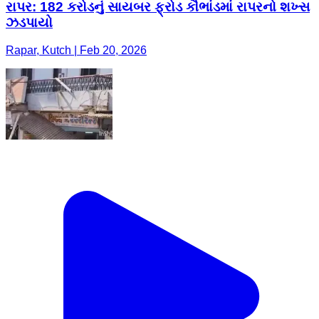
રાપર: 182 કરોડનું સાયબર ફ્રોડ કૌભાંડમાં રાપરનો શખ્સ
ઝડપાયો
Rapar, Kutch | Feb 20, 2026