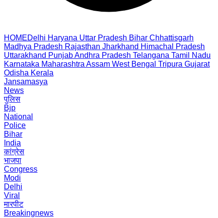
HOME
Delhi
Haryana
Uttar Pradesh
Bihar
Chhattisgarh
Madhya Pradesh
Rajasthan
Jharkhand
Himachal Pradesh
Uttarakhand
Punjab
Andhra Pradesh
Telangana
Tamil Nadu
Karnataka
Maharashtra
Assam
West Bengal
Tripura
Gujarat
Odisha
Kerala
Jansamasya
News
पुलिस
Bjp
National
Police
Bihar
India
कांग्रेस
भाजपा
Congress
Modi
Delhi
Viral
मारपीट
Breakingnews