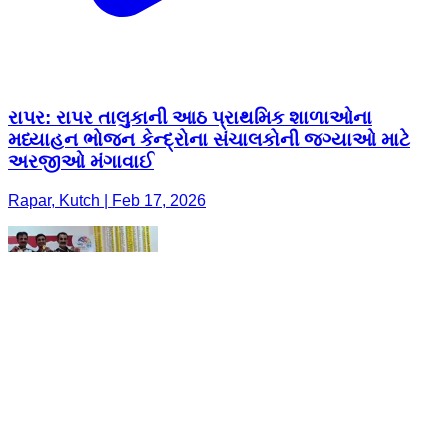
રાપર: રાપર તાલુકાની આઠ પ્રાથમિક શાળાઓના
મધ્યાહન ભોજન કેન્દ્રોના સંચાલકોની જગ્યાઓ માટે
અરજીઓ મંગાવાઈ
Rapar, Kutch | Feb 17, 2026