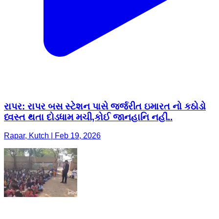
રાપર: રાપર બસ સ્ટેશન પાસે જર્જરીત ઇમારત નો કઠોડો
ધ્વસ્ત થતા દોડધામ મચી,કોઈ જાનહાનિ નહીં..
Rapar, Kutch | Feb 19, 2026