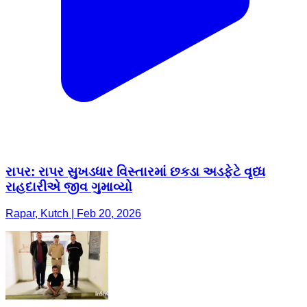
રાપર: રાપર સુખડધાર વિસ્તારમાં છકડા અડફેટે વૃધ્ધ
રાહદારીએ જીવ ગુમાવ્યો
Rapar, Kutch | Feb 20, 2026