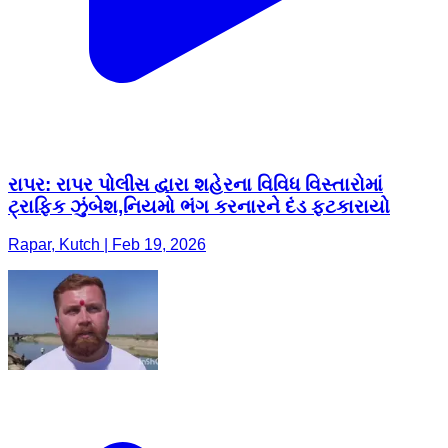
રાપર: રાપર પોલીસ દ્વારા શહેરના વિવિધ વિસ્તારોમાં
ટ્રાફિક ઝુંબેશ,નિયમો ભંગ કરનારને દંડ ફટકારાયો
Rapar, Kutch | Feb 19, 2026