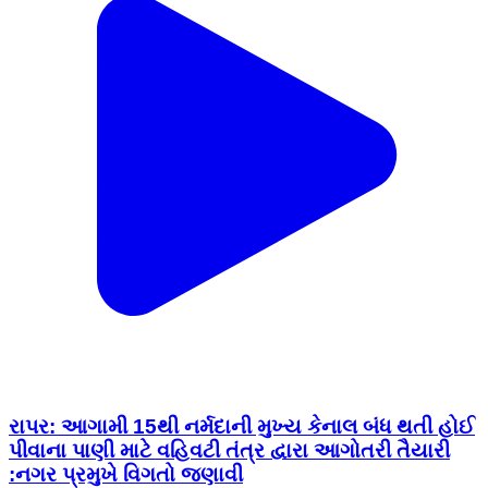
રાપર: આગામી 15થી નર્મદાની મુખ્ય કેનાલ બંધ થતી હોઈ
પીવાના પાણી માટે વહિવટી તંત્ર દ્વારા આગોતરી તૈયારી
:નગર પ્રમુખે વિગતો જણાવી