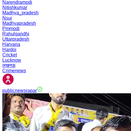
Narendramodi
Nitishkumar
Madhya_pradesh
Nsui
Madhyapradesh
Pmmodi
Rahulgandhi
Uttarpradesh
Haryana
Hardoi
Cricket
Lucknow
लखनऊ
Crimenews
publicnewsrapar