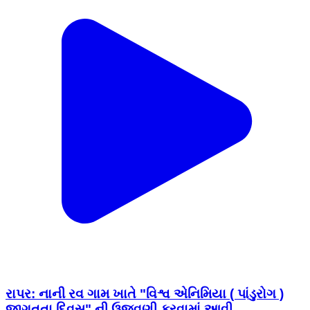
રાપર: નાની રવ ગામ ખાતે "વિશ્વ એનિમિયા ( પાંડુરોગ )
જાગૃતતા દિવસ" ની ઉજવણી કરવામાં આવી