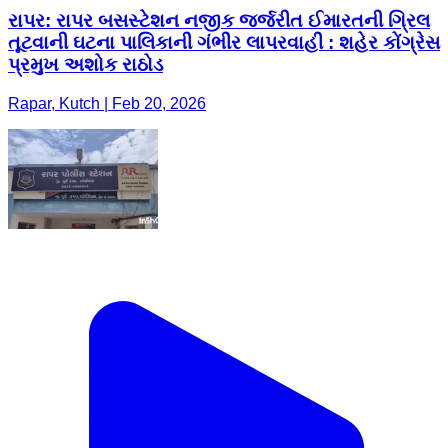
રાપર: રાપર બસસ્ટેશન નજીક જર્જરીત ઈમારતની ગ્રિલ
તૂટવાની ઘટના પાલિકાની ગંભીર લાપરવાહી : શહેર કોંગ્રેસ
પ્રમુખ અશોક રાઠોડ
Rapar, Kutch | Feb 20, 2026