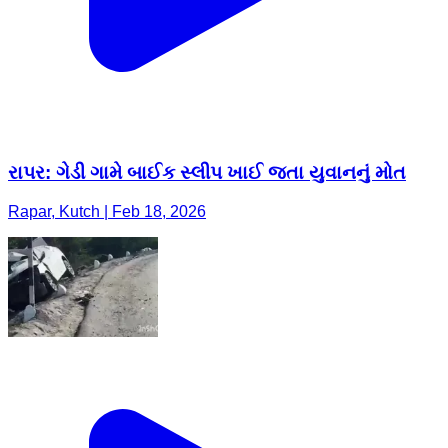
રાપર: ગેડી ગામે બાઈક સ્લીપ ખાઈ જતા યુવાનનું મોત
Rapar, Kutch | Feb 18, 2026