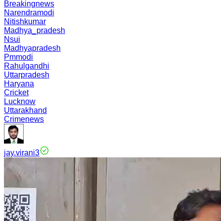
Breakingnews
Narendramodi
Nitishkumar
Madhya_pradesh
Nsui
Madhyapradesh
Pmmodi
Rahulgandhi
Uttarpradesh
Haryana
Cricket
Lucknow
Uttarakhand
Crimenews
jay.virani3