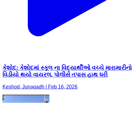
કેશોદ: કેશોદમાં સ્કૂલ ના વિદ્યાર્થીઓ વચ્ચે મારામારીનો
વિડીયો થયો વાયરલ, પોલીસે તપાસ હાથ ધરી
Keshod, Junagadh | Feb 16, 2026