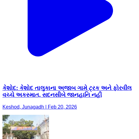
કેશોદ: કેશોદ તાલુકાના અજાબ ગામે ટ્રક અને ફોરવીલ
વચ્ચે અકસ્માત, સદનસીબે જાનહાનિ નહીં
Keshod, Junagadh | Feb 20, 2026