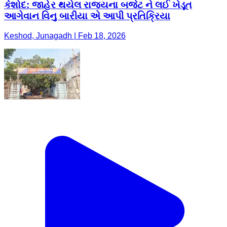
કેશોદ: જાહેર થયેલ રાજ્યના બજેટ ને લઈ ખેડૂત
આગેવાન વિનુ બારીયા એ આપી પ્રતિક્રિયા
Keshod, Junagadh | Feb 18, 2026