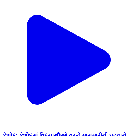
કેશોદ: કેશોદમાં વિદ્યાર્થીઓ વચ્ચે મારામારીની ઘટનાને