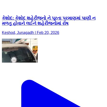
કેશોદ: કેશોદ શહેરીજનો ને પૂરતા પ્રમાણમાં પાણી ન
મળતુ હોવાને લઈને શહેરીજનોમાં રોષ
Keshod, Junagadh | Feb 20, 2026