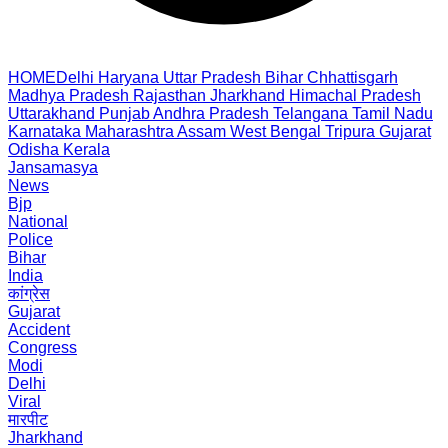
HOME
Delhi
Haryana
Uttar Pradesh
Bihar
Chhattisgarh
Madhya Pradesh
Rajasthan
Jharkhand
Himachal Pradesh
Uttarakhand
Punjab
Andhra Pradesh
Telangana
Tamil Nadu
Karnataka
Maharashtra
Assam
West Bengal
Tripura
Gujarat
Odisha
Kerala
Jansamasya
News
Bjp
National
Police
Bihar
India
कांग्रेस
Gujarat
Accident
Congress
Modi
Delhi
Viral
मारपीट
Jharkhand