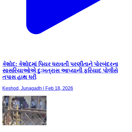
કેશોદ: કેશોદમાં પિયર ધરાવતી પરણીતાને પોરબંદરના
સાસરિયાઓએ દુઃખત્રાસ આપ્યાની ફરિયાદ પોલીસે
તપાસ હાથ ધરી
Keshod, Junagadh | Feb 18, 2026