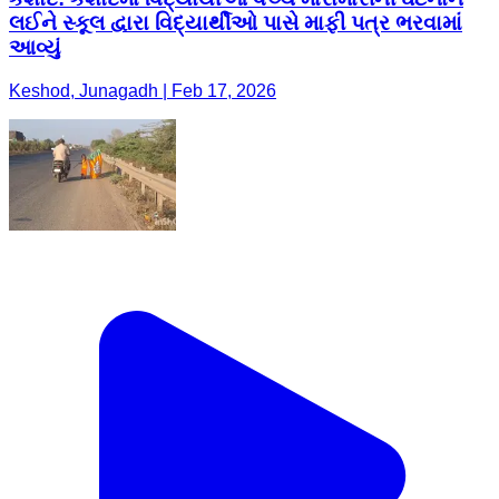
લઈને સ્કૂલ દ્વારા વિદ્યાર્થીઓ પાસે માફી પત્ર ભરવામાં
આવ્યું
Keshod, Junagadh | Feb 17, 2026