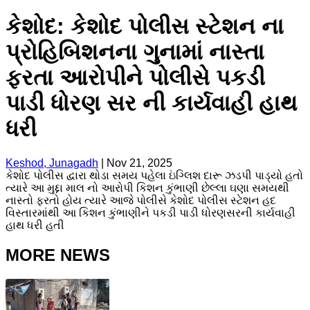
કેશોદ: કેશોદ પોલીસ સ્ટેશન ના
પ્રોહિબિશનના ગુનામાં નાસ્તા
ફરતા આરોપીને પોલીસે પકડી
પાડી ધોરણ સર ની કાર્યવાહી હાથ
ધરી
Keshod, Junagadh
|
Nov 21, 2025
કેશોદ પોલીસ દ્વારા થોડા સમય પહેલા ઇંગ્લિશ દારૂ ઝડપી પાડ્યો હતો
ત્યારે આ મુદ્દા માલ નો આરોપી કિશન કુંભાણી છેલ્લા ઘણા સમયથી
નાસ્તો ફરતો હોય ત્યારે આજે પોલીસે કેશોદ પોલીસ સ્ટેશન હદ
વિસ્તારમાંથી આ કિશન કુંભાણીને પકડી પાડી ધોરણસરની કાર્યવાહી
હાથ ધરી હતી
MORE NEWS