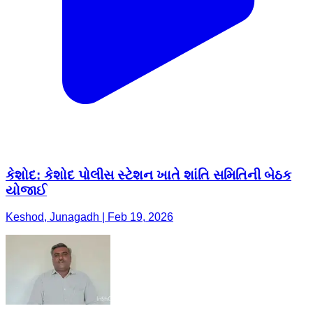
કેશોદ: કેશોદ પોલીસ સ્ટેશન ખાતે શાંતિ સમિતિની બેઠક
યોજાઈ
Keshod, Junagadh | Feb 19, 2026