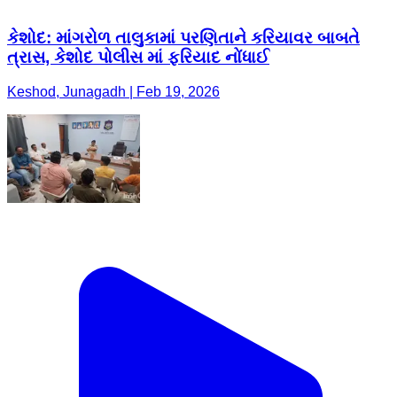
કેશોદ: માંગરોળ તાલુકામાં પરણિતાને કરિયાવર બાબતે
ત્રાસ, કેશોદ પોલીસ માં ફરિયાદ નોંધાઈ
Keshod, Junagadh | Feb 19, 2026