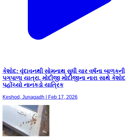
કેશોદ: વૃંદાવનથી સોમનાથ સુધી ચાર વર્ષના બાળકની
પગપાળા યાત્રા, મોદીજી મોદીજીના નારા સાથે કેશોદ
પહોંચ્યો નાનકડો યાત્રિક
Keshod, Junagadh | Feb 17, 2026