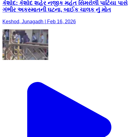
કેશોદ: કેશોદ શહેર નજીક મહંત સિમરોલી પાટિયા પાસે
ગંભીર અકસ્માતની ઘટના, બાઈક ચાલક નું મોત
Keshod, Junagadh | Feb 16, 2026