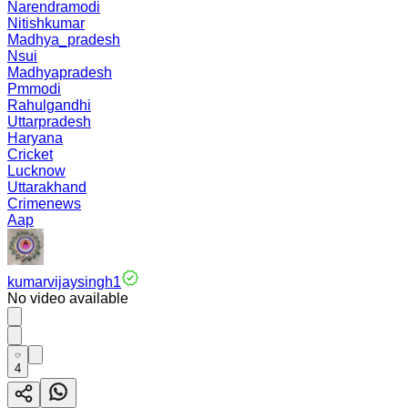
Narendramodi
Nitishkumar
Madhya_pradesh
Nsui
Madhyapradesh
Pmmodi
Rahulgandhi
Uttarpradesh
Haryana
Cricket
Lucknow
Uttarakhand
Crimenews
Aap
kumarvijaysingh1
No video available
4