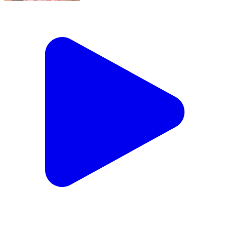
परैया: परैया में जीविका द्वारा पशु स्वास्थ्य शिविर का आयोजन,
पशुपालकों को मिली मुफ्त दवाएं
Paraiya, Gaya | Feb 10, 2026