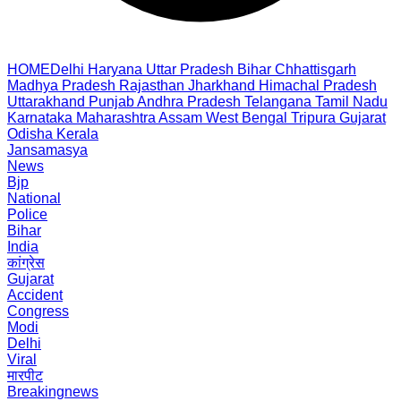
HOME
Delhi
Haryana
Uttar Pradesh
Bihar
Chhattisgarh
Madhya Pradesh
Rajasthan
Jharkhand
Himachal Pradesh
Uttarakhand
Punjab
Andhra Pradesh
Telangana
Tamil Nadu
Karnataka
Maharashtra
Assam
West Bengal
Tripura
Gujarat
Odisha
Kerala
Jansamasya
News
Bjp
National
Police
Bihar
India
कांग्रेस
Gujarat
Accident
Congress
Modi
Delhi
Viral
मारपीट
Breakingnews