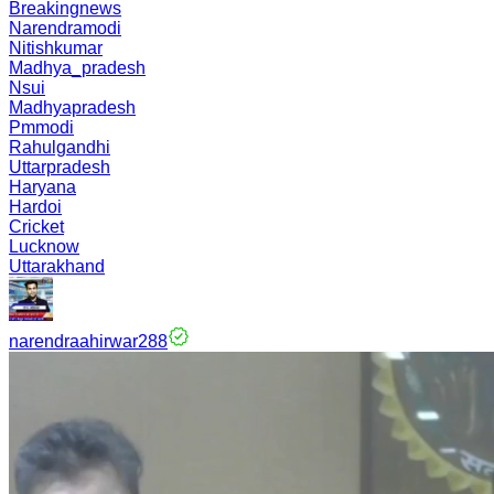
Breakingnews
Narendramodi
Nitishkumar
Madhya_pradesh
Nsui
Madhyapradesh
Pmmodi
Rahulgandhi
Uttarpradesh
Haryana
Hardoi
Cricket
Lucknow
Uttarakhand
narendraahirwar288