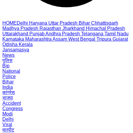
HOME
Delhi
Haryana
Uttar Pradesh
Bihar
Chhattisgarh
Madhya Pradesh
Rajasthan
Jharkhand
Himachal Pradesh
Uttarakhand
Punjab
Andhra Pradesh
Telangana
Tamil Nadu
Karnataka
Maharashtra
Assam
West Bengal
Tripura
Gujarat
Odisha
Kerala
Jansamasya
News
पुलिस
Bjp
National
Police
Bihar
India
कांग्रेस
भाजपा
Accident
Congress
Modi
Delhi
Viral
मारपीट