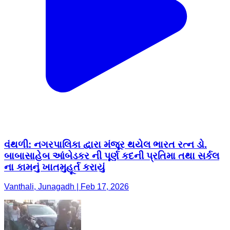
વંથળી: નગરપાલિકા દ્વારા મંજૂર થયેલ ભારત રત્ન ડો.
બાબાસાહેબ આંબેડકર ની પૂર્ણ કદની પ્રતિમા તથા સર્કલ
ના કામનું ખાતમુહૂર્ત કરાયું
Vanthali, Junagadh | Feb 17, 2026