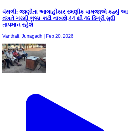
વંથળી: જાણીતા આગાહીકાર રમણીક વામજાએ કહ્યું આ
વખતે ગરમી ભુક્કા કાઢી નાખશે,44 થી 46 ડિગ્રી સુધી
તાપમાન રહેશે
Vanthali, Junagadh | Feb 20, 2026