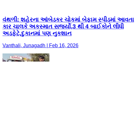
વંથળી: શહેરના આંબેડકર ચોકમાં બેફામ સ્પીડમાં આવતા
કાર ચાલકે અકસ્માત સર્જ્યો,3 થી 4 બાઈકોને લીધી
અડફેટે,દુકાનમાં પણ નુકશાન
Vanthali, Junagadh | Feb 16, 2026