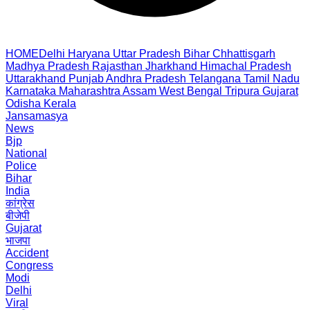
HOME
Delhi
Haryana
Uttar Pradesh
Bihar
Chhattisgarh
Madhya Pradesh
Rajasthan
Jharkhand
Himachal Pradesh
Uttarakhand
Punjab
Andhra Pradesh
Telangana
Tamil Nadu
Karnataka
Maharashtra
Assam
West Bengal
Tripura
Gujarat
Odisha
Kerala
Jansamasya
News
Bjp
National
Police
Bihar
India
कांग्रेस
बीजेपी
Gujarat
भाजपा
Accident
Congress
Modi
Delhi
Viral