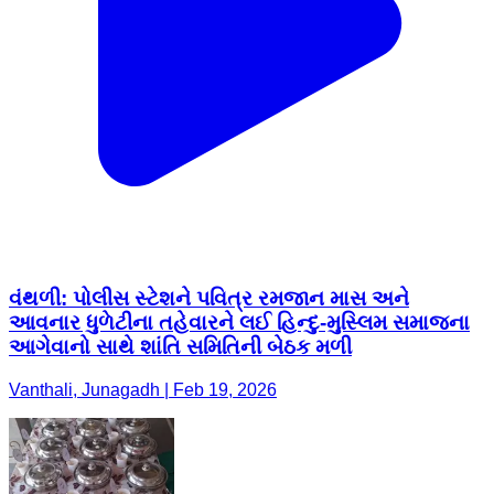
વંથળી: પોલીસ સ્ટેશને પવિત્ર રમજાન માસ અને
આવનાર ધુળેટીના તહેવારને લઈ હિન્દુ-મુસ્લિમ સમાજના
આગેવાનો સાથે શાંતિ સમિતિની બેઠક મળી
Vanthali, Junagadh | Feb 19, 2026