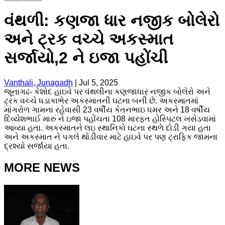
વંથળી: કણજા ધાર નજીક બોલેરો
અને ટ્રક વચ્ચે અકસ્માત
સર્જાયો,2 ને ઇજા પહોંચી
Vanthali, Junagadh
|
Jul 5, 2025
જૂનાગઢ- કેશોદ હાઇવે પર વંથલીના કણજાધાર નજીક બોલેરો અને
ટ્રક વચ્ચે ધડાકાભેર અકસ્માતની ઘટના બની છે. અકસ્માતમાં
માંગરોળ ગામના રહેવાસી 23 વર્ષીય કેતનભાઇ ધમર અને 18 વર્ષીય
દિવ્યેશભાઈ મારું ને ઇજા પહોંચતા 108 મારફત હોસ્પિટલ ખસેડવામાં
આવ્યા હતા. અકસ્માતને લઇ સ્થાનિકો ઘટના સ્થળે દોડી ગયા હતા
અને અકસ્માત ને પગલે થોડીવાર માટે હાઇવે પર પણ ટ્રાફિક જામના
દ્રશ્યો સર્જાયા હતા.
MORE NEWS