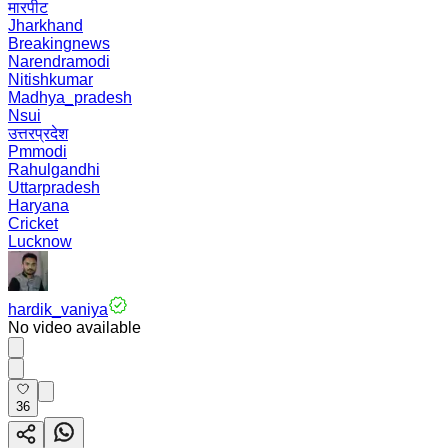
मारपीट
Jharkhand
Breakingnews
Narendramodi
Nitishkumar
Madhya_pradesh
Nsui
उत्तरप्रदेश
Pmmodi
Rahulgandhi
Uttarpradesh
Haryana
Cricket
Lucknow
hardik_vaniya
No video available
36