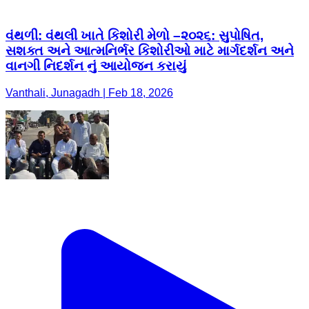
વંથળી: વંથલી ખાતે કિશોરી મેળો –૨૦૨૬: સુપોષિત,
સશક્ત અને આત્મનિર્ભર કિશોરીઓ માટે માર્ગદર્શન અને
વાનગી નિદર્શન નું આયોજન કરાયું
Vanthali, Junagadh | Feb 18, 2026