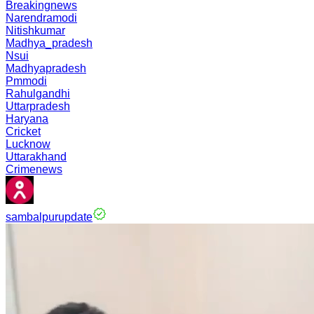
Breakingnews
Narendramodi
Nitishkumar
Madhya_pradesh
Nsui
Madhyapradesh
Pmmodi
Rahulgandhi
Uttarpradesh
Haryana
Cricket
Lucknow
Uttarakhand
Crimenews
sambalpurupdate