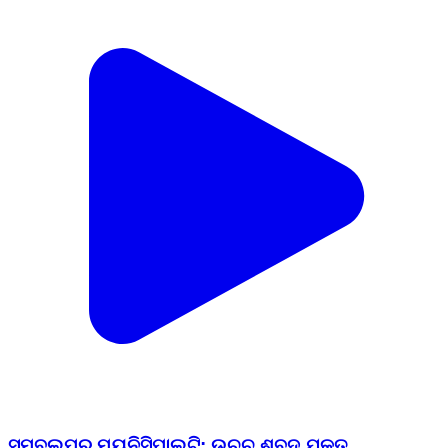
ସମ୍ବଲପୁର ମ୍ୟୁନିସିପାଲଟି: ଉଚ୍ଚ ଶବ୍ଦ ଯୁକ୍ତ