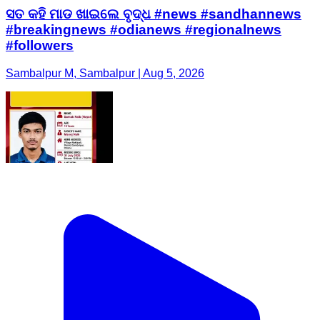
ସତ କହି ମାଡ ଖାଇଲେ ବୃଦ୍ଧ #news #sandhannews
#breakingnews #odianews #regionalnews
#followers
Sambalpur M, Sambalpur | Aug 5, 2026