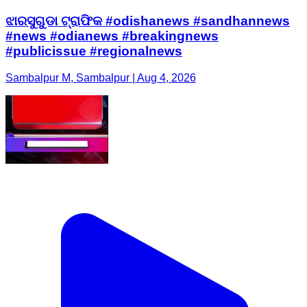
ଝାରସୁଗୁଡା ଟ୍ରାଫିକ #odishanews #sandhannews
#news #odianews #breakingnews
#publicissue #regionalnews
Sambalpur M, Sambalpur | Aug 4, 2026