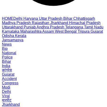
HOME
Delhi
Haryana
Uttar Pradesh
Bihar
Chhattisgarh
Madhya Pradesh
Rajasthan
Jharkhand
Himachal Pradesh
Uttarakhand
Punjab
Andhra Pradesh
Telangana
Tamil Nadu
Karnataka
Maharashtra
Assam
West Bengal
Tripura
Gujarat
Odisha
Kerala
Jansamasya
News
Bjp
National
Police
Bihar
India
कांग्रेस
Gujarat
Accident
Congress
Modi
Delhi
Viral
मारपीट
Jharkhand