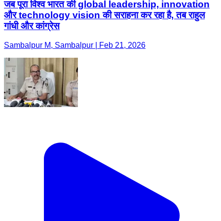
जब पूरा विश्व भारत की global leadership, innovation
और technology vision की सराहना कर रहा है, तब राहुल
गांधी और कांग्रेस
Sambalpur M, Sambalpur | Feb 21, 2026