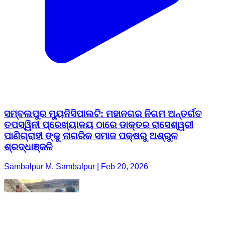
ସମ୍ବଲପୁର ମ୍ୟୁନିସିପାଲଟି: ମହାନଗର ନିଗମ ଅନ୍ତର୍ଗତ
ତପସ୍ୱିନୀ ପ୍ରେଖ୍ୟାଳୟ ଠାରେ ଡାକ୍ତର ରାସେଶ୍ୱରୀ
ପାଣିଗ୍ରାହୀ ଙ୍କୁ ନାଗରିକ ସମାଜ ପକ୍ଷରୁ ଅଶ୍ରୁଳ
ଶ୍ରଦ୍ଧାଞ୍ଜଳି
Sambalpur M, Sambalpur | Feb 20, 2026