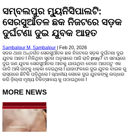
ସମ୍ବଲପୁର ମ୍ୟୁନିସିପାଲଟି:
ସେରସୁଆଁତଳ ଛକ ନିଜଟରେ ସଡ଼କ
ଦୁର୍ଘଟଣା ଦୁଇ ଯୁବକ ଆହତ
Sambalpur M, Sambalpur
|
Feb 20, 2026
ସଦର ଥାନା ଅନ୍ତର୍ଗତ ସେରସୁଆଁତଳ ଛକ ନିଜଟରେ ସଡ଼କ ଦୁର୍ଘଟଣା ଦୁଇ
ଯୁବକ ଆହତ l ମିଳିଥିବା ସୂଚନା ଅନୁସାରେ ଆଜି ରାତି pray7 ଟା ସମୟରେ
ଦୁଇ ଜଣ ଯୁବକ ସେରସୁଆଁତଲ ଆଡକୁ ଯାଉଥିବା ବେଳେ ଆଗପଟୁ ଏକ
ଗାଡି ଆସି ତାଙ୍କୁ ଧକ୍କା ଦେଇଥିଲା l ଯାହାଫଳରେ ଦୁଇ ଯୁବକ ବାଇକ ରୁ
ରାସ୍ତାରେ ଛିଟିକି ପଡ଼ିଥିଲେ l ସ୍ଥାନୀୟ ଲୋକେ ଦୁଇ ଯୁବକଙ୍କୁ ଉଦ୍ଧାର
କରି ଜ଼ିଲ୍ଲା ମୂଖ୍ୟ ଚିକିତ୍ସାଳୟ କୁ ପଠାଇଥିଲେ l
MORE NEWS