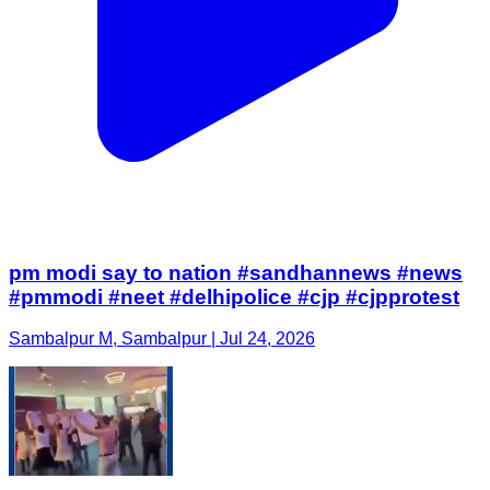
pm modi say to nation #sandhannews #news
#pmmodi #neet #delhipolice #cjp #cjpprotest
Sambalpur M, Sambalpur | Jul 24, 2026