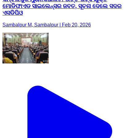
ମୋଡିଫାଏଡ ସାଇଲେନ୍ସର ଜବତ, ସୂଚନା ଦେଲେ ସଦର
ଏସଡିପିଓ
Sambalpur M, Sambalpur | Feb 20, 2026