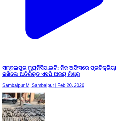
ସମ୍ବଲପୁର ମ୍ୟୁନିସିପାଲଟି: ନିଜ ଅଫିସରେ ପ୍ରତିକ୍ରିୟା
ରଖିଲେ ଅତିରିକ୍ତ ଏସପି ଅଜୟ ମିଶ୍ର
Sambalpur M, Sambalpur | Feb 20, 2026