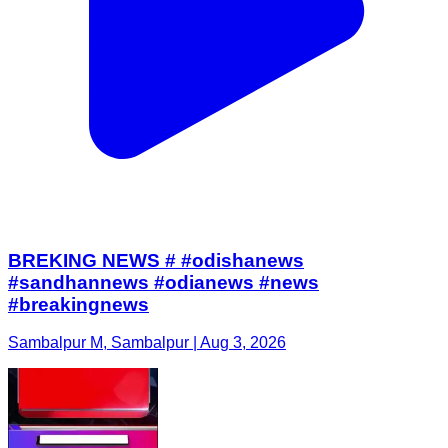
BREKING NEWS # #odishanews
#sandhannews #odianews #news
#breakingnews
Sambalpur M, Sambalpur | Aug 3, 2026