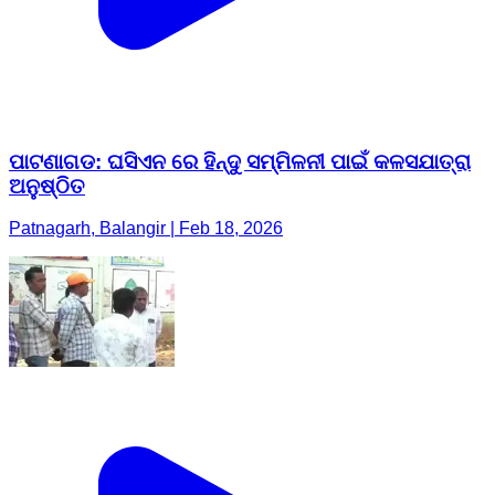
ପାଟଣାଗଡ: ଘସିଏନ ରେ ହିନ୍ଦୁ ସମ୍ମିଳନୀ ପାଇଁ କଳସଯାତ୍ରା
ଅନୁଷ୍ଠିତ
Patnagarh, Balangir | Feb 18, 2026