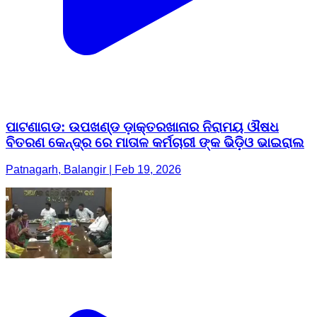
ପାଟଣାଗଡ: ଉପଖଣ୍ଡ ଡ଼ାକ୍ତରଖାନାର ନିରାମୟ ଔଷଧ
ବିତରଣ କେନ୍ଦ୍ର ରେ ମାତାଳ କର୍ମଚାରୀ ଙ୍କ ଭିଡ଼ିଓ ଭାଇରାଲ
Patnagarh, Balangir | Feb 19, 2026