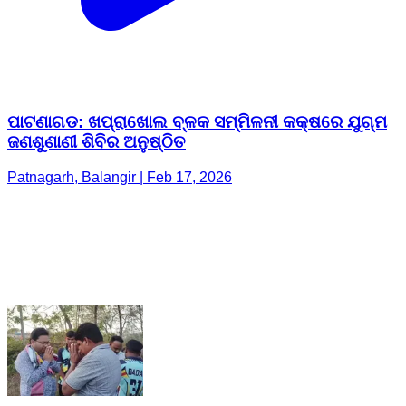
ପାଟଣାଗଡ: ଖପ୍ରାଖୋଲ ବ୍ଳକ ସମ୍ମିଳନୀ କକ୍ଷରେ ଯୁଗ୍ମ
ଜଣଶୁଣାଣୀ ଶିବିର ଅନୁଷ୍ଠିତ
Patnagarh, Balangir | Feb 17, 2026