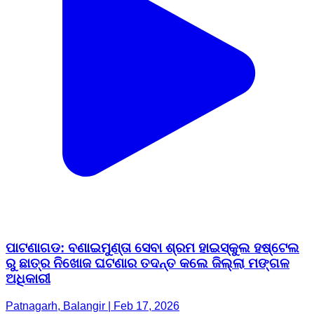
ପାଟଣାଗଡ: ବଣାଇମୁଣ୍ତା ସେବା ଶ୍ରମ ହାଇସ୍କୁଲ ହଷ୍ଟେଲ
ରୁ ଛାତ୍ର ନିଖୋଜ ଘଟଣାର ତଦନ୍ତ କଲେ ଜିଲ୍ଲା ମଙ୍ଗଳ
ଅଧିକାରୀ
Patnagarh, Balangir | Feb 17, 2026