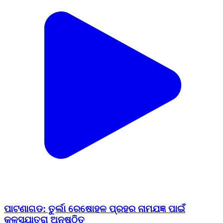
ପାଟଣାଗଡ: ତୁର୍ଲା ରେଷୋହଳ ପ୍ରହର ନାମଯଜ୍ଞ ପାଇଁ
କଳସଯାତ୍ରା ଅନୁଷ୍ଠିତ