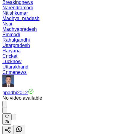
Breakingnews
Narendramodi
Nitishkumar
Madhya_pradesh
Nsui
Madhyapradesh
Pmmodi
Rahulgandhi
Uttarpradesh
Haryana
Cricket
Lucknow
Uttarakhand
Crimenews
ppadhi2012
No video available
25