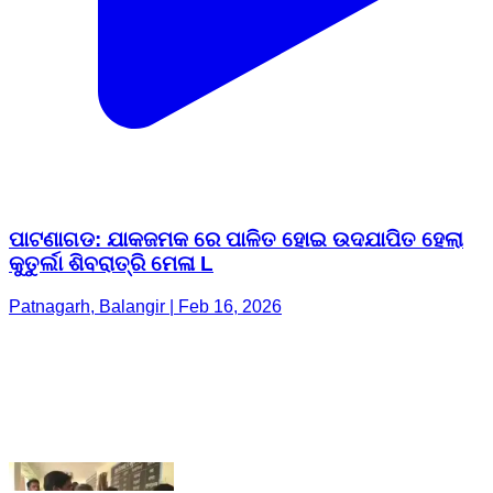
ପାଟଣାଗଡ: ଯାକଜମକ ରେ ପାଳିତ ହୋଇ ଉଦଯାପିତ ହେଲା
କୁତୁର୍ଲା ଶିବରାତ୍ରି ମେଳା L
Patnagarh, Balangir | Feb 16, 2026