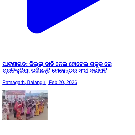
ପାଟଣାଗଡ: ଜିଲ୍ଲା ଦାବି ନେଇ ହୋଟେଲ ଗକୁଳ ରେ
ପ୍ରତିକ୍ରିୟା ରଖିଛନ୍ତି ମେହେନ୍ତର ସଂଘ ସଭାପତି
Patnagarh, Balangir | Feb 20, 2026