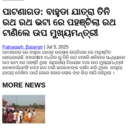
ପାଟଣାଗଡ: ବାହୁଡା ଯାତ୍ରା ତିନି
ରଥ ରଥ ଭଟା ରେ ପହଞ୍ଚିଲା ରଥ
ଟାଣିଲେ ଉପ ମୁଖ୍ୟମନ୍ତ୍ରୀ
Patnagarh, Balangir
|
Jul 5, 2025
ପାଟଣାଗଡ଼ ରେ ବାହୁଡା ଯାତ୍ରା ଉତ୍ସାହ ଉଦ୍ଦିପନା ରେ ଅନୁଷ୍ଠିତ
ହୋଇଯାଇଛି ।ମାଉସୀମା ମନ୍ଦିର ରୁ ତିନି ରଥ ବାହାରି ଶନିବାର ସନ୍ଧ୍ୟାରେ
ରଥ ଭଟା ରେ ପହଞ୍ଚି ଥିଲା ।ସ୍ଥାନୀୟ ବିଧାୟକ ତଥା ଉପ ମୁଖ୍ୟମନ୍ତ୍ରୀ
କନକବର୍ଦ୍ଧନସିଂ ଦେଓ ରଥ ଟାଣି ଭଗବାନଙ୍କ ଦର୍ଶନ କରି ଥିଲେ ।ବାହୁଡା଼
ଯାତ୍ରା ଦେଖିବା ପାଇଁ ହଜାର ହଜାର ଲୋକ ଙ୍କ ଭିଡ଼ ଲାଗି ରହିଥିଲା ।
MORE NEWS