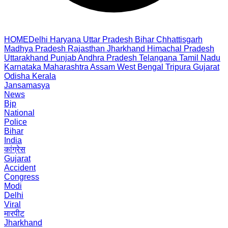
HOME
Delhi
Haryana
Uttar Pradesh
Bihar
Chhattisgarh
Madhya Pradesh
Rajasthan
Jharkhand
Himachal Pradesh
Uttarakhand
Punjab
Andhra Pradesh
Telangana
Tamil Nadu
Karnataka
Maharashtra
Assam
West Bengal
Tripura
Gujarat
Odisha
Kerala
Jansamasya
News
Bjp
National
Police
Bihar
India
कांग्रेस
Gujarat
Accident
Congress
Modi
Delhi
Viral
मारपीट
Jharkhand