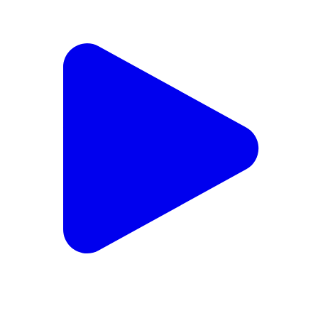
ପାଟଣାଗଡ: ସୁଲେକେଲା ରେ ଚାଲି ଥିବା କ୍ରିକେଟ ଟୁଣ୍ଟାମେଟ
ଉଦଯାପିତ ଯୋଗ ଦେଲେ ପୂର୍ବ ତନ ବିଧାୟକ
Patnagarh, Balangir | Feb 16, 2026