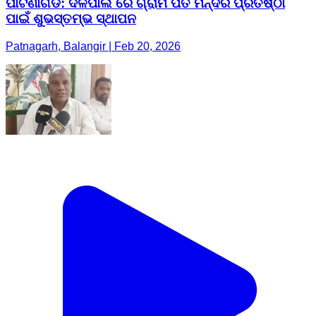
ପାଟଣାଗଡ: ଦଳପାଲି ରେ ଗ୍ରାମ ପତି ମନ୍ଦିର ପ୍ରତିଷ୍ଠା
ପାଇଁ ଶୁଭସ୍ତମ୍ଭ ସ୍ଥାପନ
Patnagarh, Balangir | Feb 20, 2026