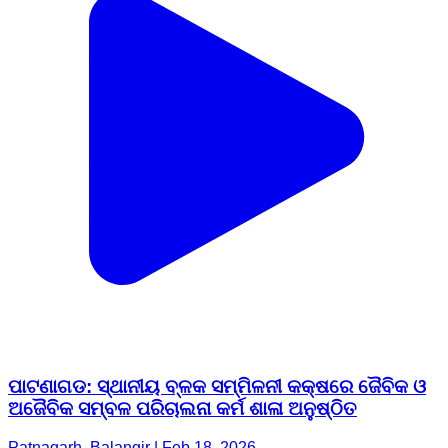
ପାଟଣାଗଡ: ସ୍ଥାନୀୟ ବ୍ଳକ ସମ୍ମିଳନୀ କକ୍ଷରେ ଜୈବିକ ଓ
ଅଜୈବିକ ସମ୍ବଳ ପରିଚାଲନା କର୍ମ ଶାଳା ଅନୁଷ୍ଠିତ
Patnagarh, Balangir | Feb 18, 2026