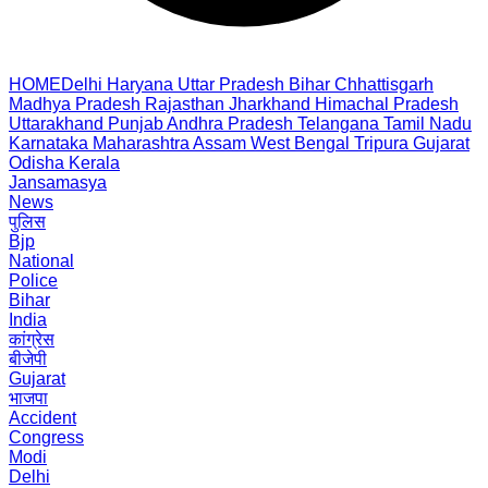
HOME
Delhi
Haryana
Uttar Pradesh
Bihar
Chhattisgarh
Madhya Pradesh
Rajasthan
Jharkhand
Himachal Pradesh
Uttarakhand
Punjab
Andhra Pradesh
Telangana
Tamil Nadu
Karnataka
Maharashtra
Assam
West Bengal
Tripura
Gujarat
Odisha
Kerala
Jansamasya
News
पुलिस
Bjp
National
Police
Bihar
India
कांग्रेस
बीजेपी
Gujarat
भाजपा
Accident
Congress
Modi
Delhi