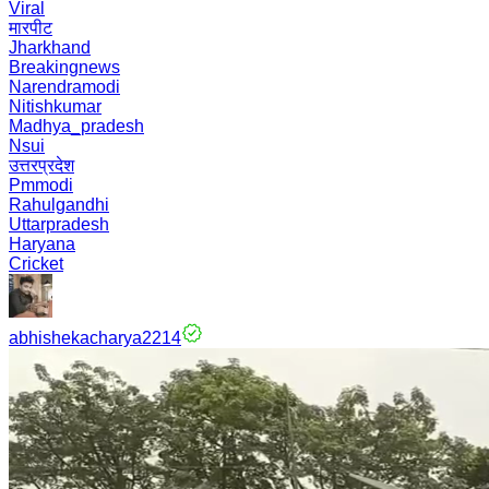
Viral
मारपीट
Jharkhand
Breakingnews
Narendramodi
Nitishkumar
Madhya_pradesh
Nsui
उत्तरप्रदेश
Pmmodi
Rahulgandhi
Uttarpradesh
Haryana
Cricket
abhishekacharya2214