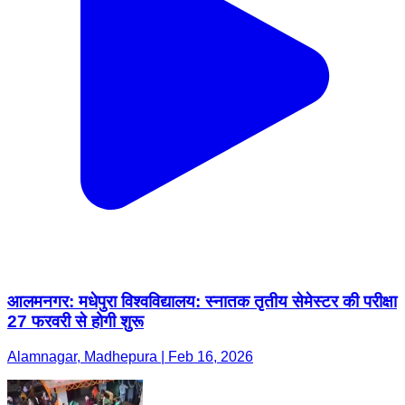
आलमनगर: मधेपुरा विश्वविद्यालय: स्नातक तृतीय सेमेस्टर की परीक्षा
27 फरवरी से होगी शुरू
Alamnagar, Madhepura | Feb 16, 2026