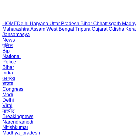
HOME
Delhi
Haryana
Uttar Pradesh
Bihar
Chhattisgarh
Madhy
Maharashtra
Assam
West Bengal
Tripura
Gujarat
Odisha
Kera
Jansamasya
News
पुलिस
Bjp
National
Police
Bihar
India
कांग्रेस
भाजपा
Congress
Modi
Delhi
Viral
मारपीट
Breakingnews
Narendramodi
Nitishkumar
Madhya_pradesh