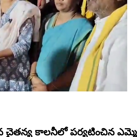
న్య కాలనీలో పర్యటించిన ఎమ్మెల్యే