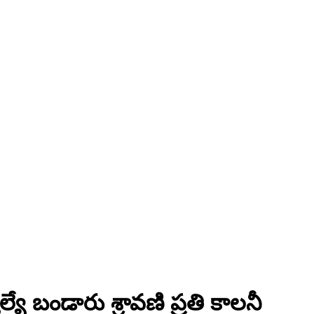
 బండారు శ్రావణి ప్రతి కాలనీ