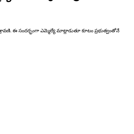
వణి. ఈ సందర్భంగా ఎమ్మెల్యే మాట్లాడుతూ కూటం ప్రభుత్వంతోనే