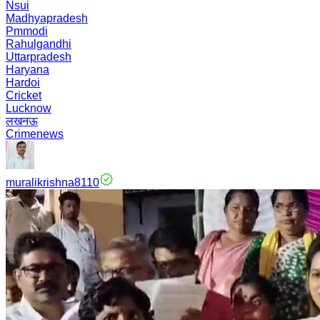
Nsui
Madhyapradesh
Pmmodi
Rahulgandhi
Uttarpradesh
Haryana
Hardoi
Cricket
Lucknow
लखनऊ
Crimenews
muralikrishna8110