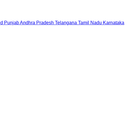
nd
Punjab
Andhra Pradesh
Telangana
Tamil Nadu
Karnataka