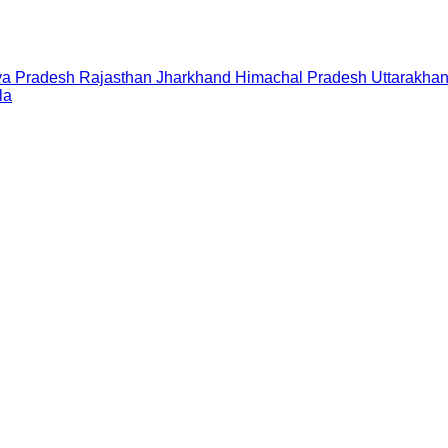
a Pradesh
Rajasthan
Jharkhand
Himachal Pradesh
Uttarakha
la