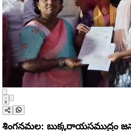
9
శింగనమల: బుక్కరాయసముద్రం జన చైత