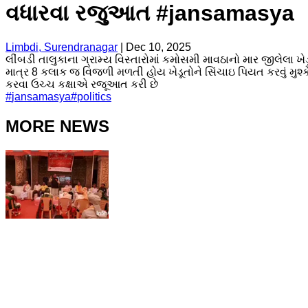
વધારવા રજુઆત #jansamasya
Limbdi, Surendranagar
|
Dec 10, 2025
લીંબડી તાલુકાના ગ્રામ્ય વિસ્તારોમાં કમોસમી માવઠાનો માર જીલેલા ખેડૂત
માત્ર 8 કલાક જ વિજળી મળતી હોય ખેડૂતોને સિંચાઇ પિયત કરવું મુશ્
કરવા ઉચ્ચ કક્ષાએ રજૂઆત કરી છે
#
jansamasya
#
politics
MORE NEWS