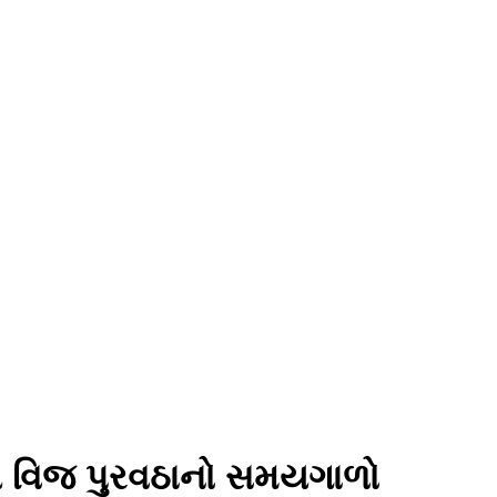
ોય વિજ પુરવઠાનો સમયગાળો