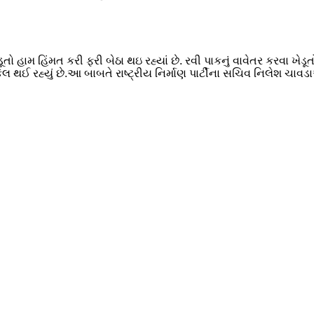
ો હામ હિંમત કરી ફરી બેઠા થઇ રહ્યાં છે. રવી પાકનું વાવેતર કરવા ખેડૂતો 
કેલ થઈ રહ્યું છે.આ બાબતે રાષ્ટ્રીય નિર્માણ પાર્ટીના સચિવ નિલેશ