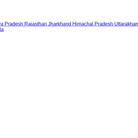
a Pradesh
Rajasthan
Jharkhand
Himachal Pradesh
Uttarakha
la