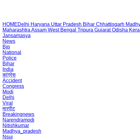
HOME
Delhi
Haryana
Uttar Pradesh
Bihar
Chhattisgarh
Madhy
Maharashtra
Assam
West Bengal
Tripura
Gujarat
Odisha
Kera
Jansamasya
News
Bjp
National
Police
Bihar
India
कांग्रेस
Accident
Congress
Modi
Delhi
Viral
मारपीट
Breakingnews
Narendramodi
Nitishkumar
Madhya_pradesh
Nsui