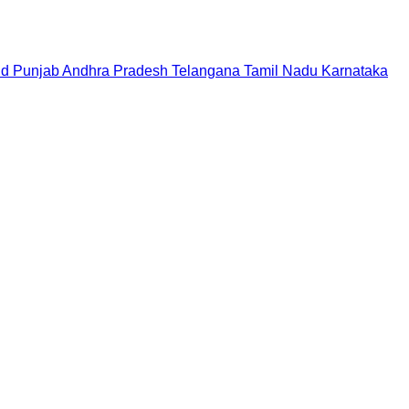
nd
Punjab
Andhra Pradesh
Telangana
Tamil Nadu
Karnataka