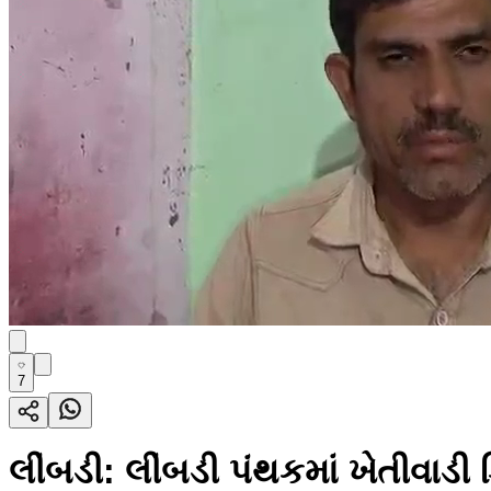
7
લીંબડી: લીંબડી પંથકમાં ખેતીવા