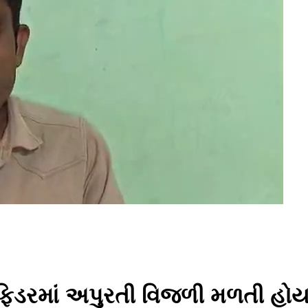
ડી ફિડરમાં અપુરતી વિજળી મળતી હ