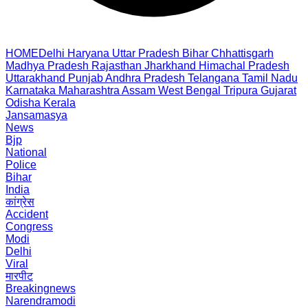
HOME
Delhi
Haryana
Uttar Pradesh
Bihar
Chhattisgarh
Madhya Pradesh
Rajasthan
Jharkhand
Himachal Pradesh
Uttarakhand
Punjab
Andhra Pradesh
Telangana
Tamil Nadu
Karnataka
Maharashtra
Assam
West Bengal
Tripura
Gujarat
Odisha
Kerala
Jansamasya
News
Bjp
National
Police
Bihar
India
कांग्रेस
Accident
Congress
Modi
Delhi
Viral
मारपीट
Breakingnews
Narendramodi