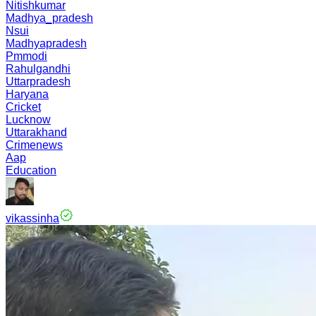
Nitishkumar
Madhya_pradesh
Nsui
Madhyapradesh
Pmmodi
Rahulgandhi
Uttarpradesh
Haryana
Cricket
Lucknow
Uttarakhand
Crimenews
Aap
Education
vikassinha