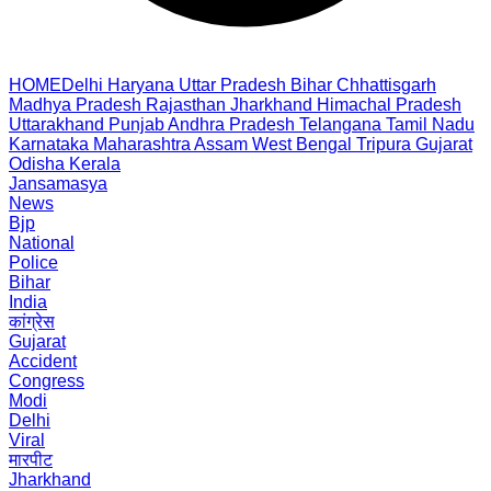
HOME
Delhi
Haryana
Uttar Pradesh
Bihar
Chhattisgarh
Madhya Pradesh
Rajasthan
Jharkhand
Himachal Pradesh
Uttarakhand
Punjab
Andhra Pradesh
Telangana
Tamil Nadu
Karnataka
Maharashtra
Assam
West Bengal
Tripura
Gujarat
Odisha
Kerala
Jansamasya
News
Bjp
National
Police
Bihar
India
कांग्रेस
Gujarat
Accident
Congress
Modi
Delhi
Viral
मारपीट
Jharkhand