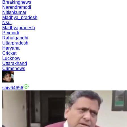
Breakingnews
Narendramodi
Nitishkumar
Madhya_pradesh
Nsui
Madhyapradesh
Pmmodi
Rahulgandhi
Uttarpradesh
Haryana
Cricket
Lucknow
Uttarakhand
Crimenews
shiv64656