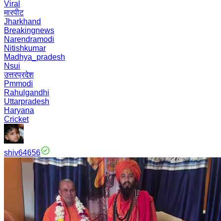
Viral
मारपीट
Jharkhand
Breakingnews
Narendramodi
Nitishkumar
Madhya_pradesh
Nsui
उत्तरप्रदेश
Pmmodi
Rahulgandhi
Uttarpradesh
Haryana
Cricket
shiv64656