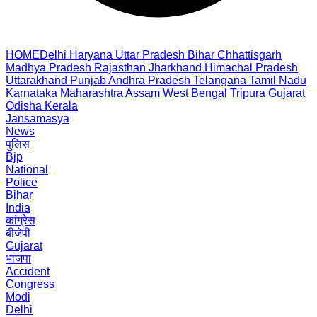
HOME
Delhi
Haryana
Uttar Pradesh
Bihar
Chhattisgarh
Madhya Pradesh
Rajasthan
Jharkhand
Himachal Pradesh
Uttarakhand
Punjab
Andhra Pradesh
Telangana
Tamil Nadu
Karnataka
Maharashtra
Assam
West Bengal
Tripura
Gujarat
Odisha
Kerala
Jansamasya
News
पुलिस
Bjp
National
Police
Bihar
India
कांग्रेस
बीजेपी
Gujarat
भाजपा
Accident
Congress
Modi
Delhi