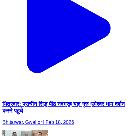
भितरवार: प्राचीन सिद्ध पीठ नवग्रह यज्ञ गुरु धूमेश्वर धाम दर्शन
करने पहुंचे
Bhitarwar, Gwalior | Feb 18, 2026