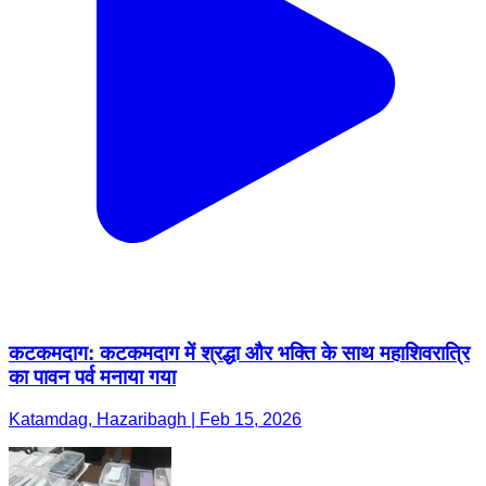
कटकमदाग: कटकमदाग में श्रद्धा और भक्ति के साथ महाशिवरात्रि
का पावन पर्व मनाया गया
Katamdag, Hazaribagh | Feb 15, 2026