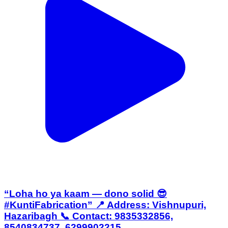
“Loha ho ya kaam — dono solid 😎
#KuntiFabrication” 📍 Address: Vishnupuri,
Hazaribagh 📞 Contact: 9835332856,
8540834737, 6299902215