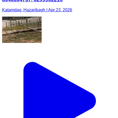
Katamdag, Hazaribagh | Apr 23, 2026