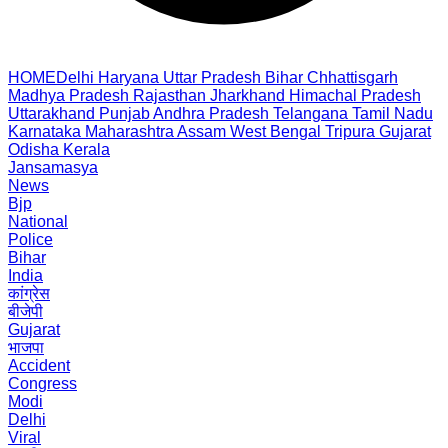
HOME
Delhi
Haryana
Uttar Pradesh
Bihar
Chhattisgarh
Madhya Pradesh
Rajasthan
Jharkhand
Himachal Pradesh
Uttarakhand
Punjab
Andhra Pradesh
Telangana
Tamil Nadu
Karnataka
Maharashtra
Assam
West Bengal
Tripura
Gujarat
Odisha
Kerala
Jansamasya
News
Bjp
National
Police
Bihar
India
कांग्रेस
बीजेपी
Gujarat
भाजपा
Accident
Congress
Modi
Delhi
Viral