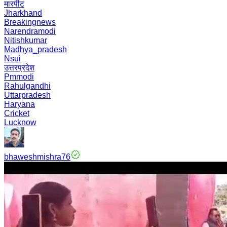
मारपीट
Jharkhand
Breakingnews
Narendramodi
Nitishkumar
Madhya_pradesh
Nsui
उत्तरप्रदेश
Pmmodi
Rahulgandhi
Uttarpradesh
Haryana
Cricket
Lucknow
bhaweshmishra76