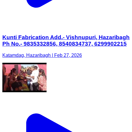
Kunti Fabrication Add.- Vishnupuri, Hazaribagh
Ph No.- 9835332856, 8540834737, 6299902215
Katamdag, Hazaribagh | Feb 27, 2026