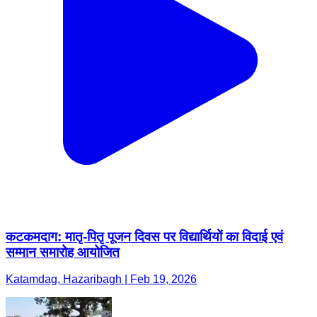
कटकमदाग: मातृ-पितृ पूजन दिवस पर विद्यार्थियों का विदाई एवं
सम्मान समारोह आयोजित
Katamdag, Hazaribagh | Feb 19, 2026