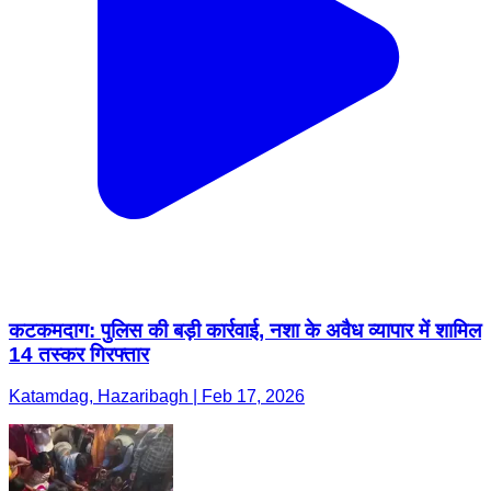
कटकमदाग: पुलिस की बड़ी कार्रवाई, नशा के अवैध व्यापार में शामिल
14 तस्कर गिरफ्तार
Katamdag, Hazaribagh | Feb 17, 2026