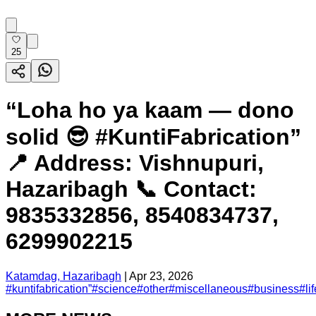
25
“Loha ho ya kaam — dono
solid 😎 #KuntiFabrication”
📍 Address: Vishnupuri,
Hazaribagh 📞 Contact:
9835332856, 8540834737,
6299902215
Katamdag, Hazaribagh
|
Apr 23, 2026
#
kuntifabrication”
#
science
#
other
#
miscellaneous
#
business
#
li