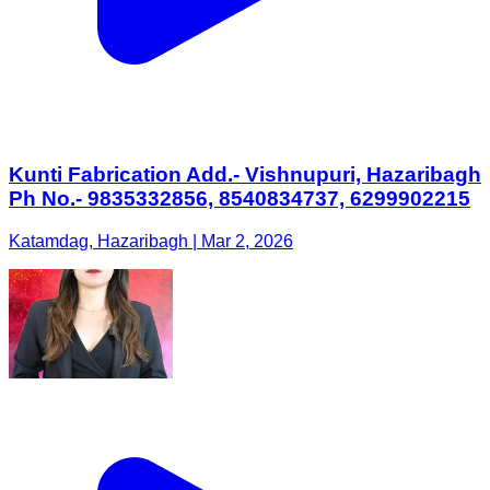
Kunti Fabrication Add.- Vishnupuri, Hazaribagh
Ph No.- 9835332856, 8540834737, 6299902215
Katamdag, Hazaribagh | Mar 2, 2026