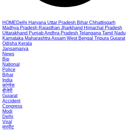
HOME
Delhi
Haryana
Uttar Pradesh
Bihar
Chhattisgarh
Madhya Pradesh
Rajasthan
Jharkhand
Himachal Pradesh
Uttarakhand
Punjab
Andhra Pradesh
Telangana
Tamil Nadu
Karnataka
Maharashtra
Assam
West Bengal
Tripura
Gujarat
Odisha
Kerala
Jansamasya
News
Bjp
National
Police
Bihar
India
कांग्रेस
बीजेपी
Gujarat
Accident
Congress
Modi
Delhi
Viral
मारपीट